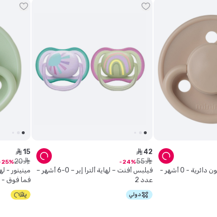
15
42
ê
ê
20
55
ê
ê
25
24
مينينور - لهاية سيليكون دائرية - 0 أشهر -
فيلبس أفنت – لهاية ألترا إير – 0-6 أشهر –
عدد 2
فما فوق -
دولي