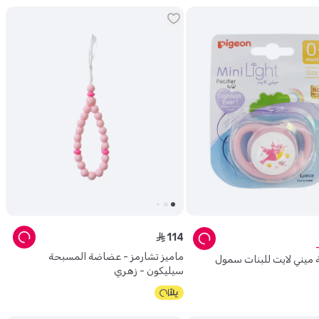
114
ê
ماميز تشارمز - عضاضة المسبحة
ة ميني لايت للبنات سمول
سيليكون - زهري