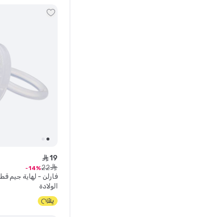
19
ê
22
ê
14
فارلن - لهاية جيم ق
الولادة