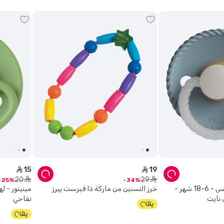
15
19
ê
ê
20
29
ê
ê
25
34
فريغ - لهاية روب لاتكس - 6-18 شهر -
خرز التسنين من ماركة ذا فيرست ييرز
تفاحي