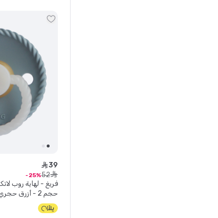
39
ê
52
ê
25
حجم 2 - أزرق حجري نايت