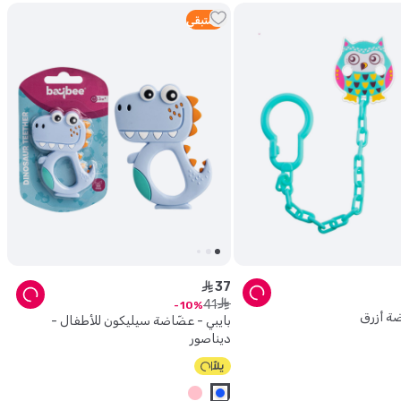
2
متبقي
37
ê
41
ê
10
ة أزرق
بايبي - عضّاضة سيليكون للأطفال -
ديناصور