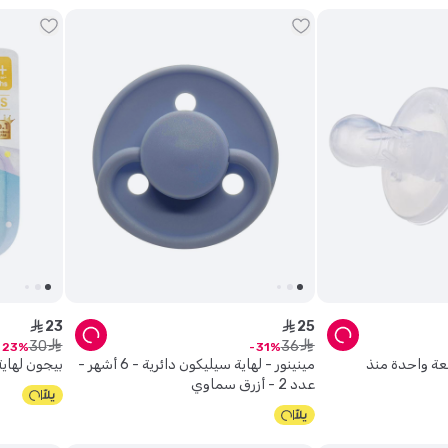
23
25
ê
ê
30
36
ê
ê
23
31
طعة واحدة منذ
مينينور - لهاية سيليكون دائرية - 6 أشهر -
بيجون لهاي
عدد 2 - أزرق سماوي