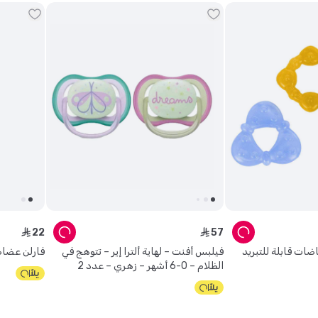
22
57
ê
ê
ات قابلة للتبريد
فيلبس أفنت – لهاية ألترا إير – تتوهج في
فارلن عضاض
الظلام – 0-6 أشهر – زهري – عدد 2