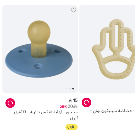
15
ê
20
ê
25
- عضاضة سيليكون توثي -
مينينور - لهاية لاتكس دائرية - 0 أشهر -
أزرق