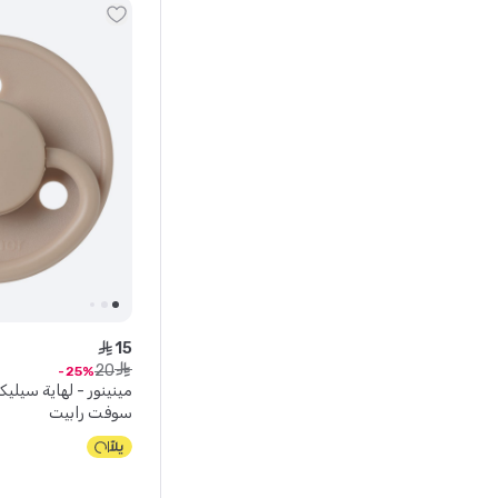
15
ê
20
ê
25
سوفت رابيت