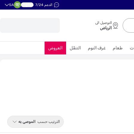
English
الدعم 7/24
SA
التوصيل الى
الرياض
ت
طعام
غرف النوم
التنقّل
العروض
الترتيب حسب
الموصى به