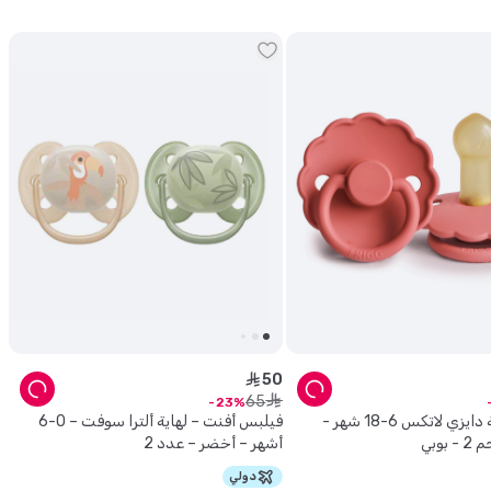
50
ê
65
ê
23
فريغ - لهاية دايزي لاتكس 6-18 شهر -
فيلبس أفنت – لهاية ألترا سوفت – 0-6
أشهر – أخضر – عدد 2
دولي