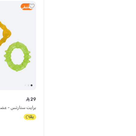
4
متبقي
29
ê
برايت ستارتس - عضاض