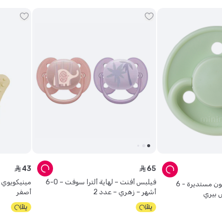
43
65
ê
ê
فيلبس أفنت – لهاية ألترا سوفت – 0-6
مينيكويوي 
مينينور - لهاية سيليكون مستديرة - 6
أشهر – زهري – عدد 2
أصفر
 بيري