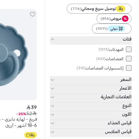
توصيل سريع ومجاني
)
776
(
عروض
)
816
(
%
)
1011
(
فئات
المهدئات
)
1213
(
العضاضات
)
422
(
إكسسوارات العضاضات
)
312
(
السعر
الأعمار
العلامات التجارية
النوع
39
ê
52
ê
اللون
25
قياس الحذاء
6-18 أشهر - أزرق
قياس الملابس