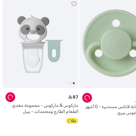
87
ê
ماركوس & ماركوس - مجموعة مغذي
مينينور - لهاية لاتكس مستديرة - 0 أشهر
الطعام الطازج ومجمدات - بيبل
 غوس بيري