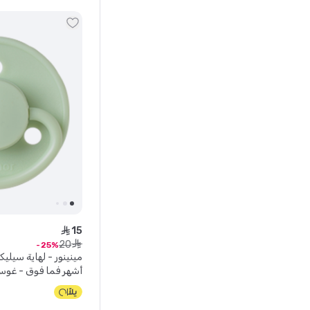
15
ê
20
ê
25
أشهر فما فوق - غوس