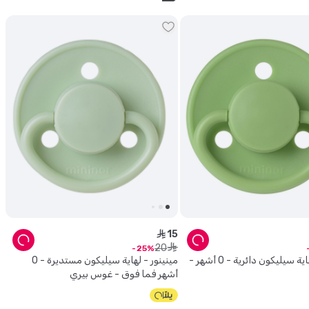
15
ê
20
ê
25
مينينور - لهاية سيليكون دائرية - 0 أشهر -
مينينور - لهاية سيليكون مستديرة - 0
أشهر فما فوق - غوس بيري