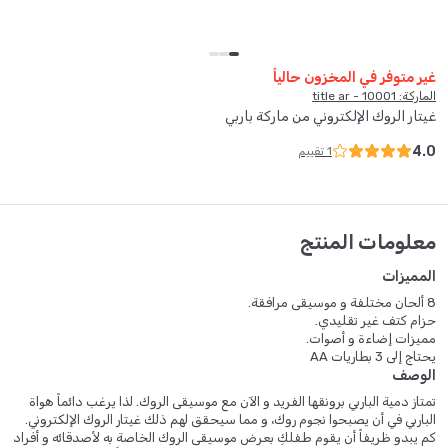
غير متوفر في المخزون حالياً
الماركة: 10001 - title ar
غيتار الروك الإلكتروني من ماركة باربي
4.0
1
تقييم
معلومات المنتج
المميزات
8 ألحان مختلفة و موسيقى مرافقة.
حزام كتف غير تقليدي.
مميزات إضاءة و أصوات.
يحتاج إلى 3 بطاريات AA
الوصف
تمتاز دمية الباربي برونقها الفريد و الآن مع موسيقى الروك. لذا يرغب دائماً هواة
الباربي في أن يصبحوا نجوم روك، و مما سيحقق لهم ذلك غيتار الروك الإلكتروني.
كم يبدو ظريفاً أن يقوم طفلكِ بعرض موسيقى الروك الخاصة به لأصدقائه و أفراد