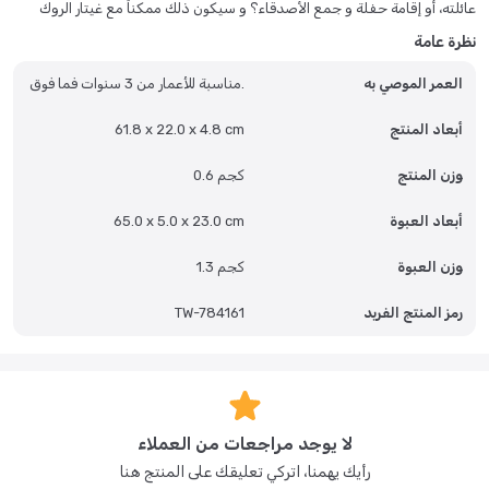
عائلته، أو إقامة حفلة و جمع الأصدقاء؟ و سيكون ذلك ممكناً مع غيتار الروك
الإلكتروني للباربي، و الذي يتضمن 8 ألحان مختلفة و موسيقى مرافقة؛ يتضمن
نظرة عامة
حزام للكتف غير تقليدي بلون زهري و ميزة تحكم بدرجة الصوت و السرعة.
يتضمن الغيتار إضاءة و أصوات ليعطي انطباعاً حقيقياً لنجم الروك. يعد ضرورياً
العمر الموصي به
مناسبة للأعمار من 3 سنوات فما فوق.
لكل فتاة.
أبعاد المنتج
61.8 x 22.0 x 4.8 cm
وزن المنتج
0.6 كجم
أبعاد العبوة
65.0 x 5.0 x 23.0 cm
وزن العبوة
1.3 كجم
رمز المنتج الفريد
TW-784161
لا يوجد مراجعات من العملاء
رأيك يهمنا، اتركي تعليقك على المنتج هنا