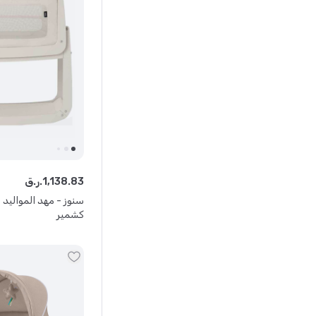
83
.
138
,
1
ر.ق.
كشمير