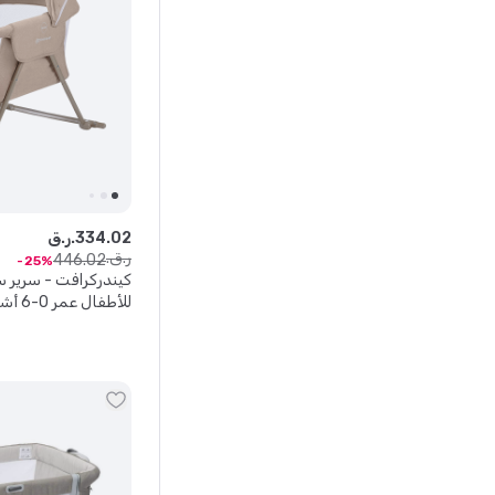
02
.
334
ر.ق.
ر.ق.
446
.
02
25
للأطفال عمر 0-6 أشهر - بيج