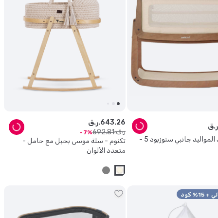
26
.
643
ر.ق.
ر.ق.
692
.
81
7
سنوز - مهد المواليد جانبي سنوزبود 5 -
تكنوم - سلة موسى بحبل مع حامل -
متعدد الألوان