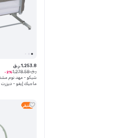
8
.
253
,
1
ر.ق.
ر.ق.
1
,
278
.
58
2
ماجيك إيفو - ديزرت 
3
متبقي