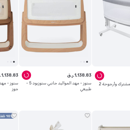
83
.
138
,
1
ر.ق.
83
.
138
,
1
ر.ق.
سنوز - مهد المواليد جانبي سنوزبود 5 -
جيكل - سرير أطفال مشترك وأرجوحة 2
طبيعي
جوز
10% تلقائي + 15% كود