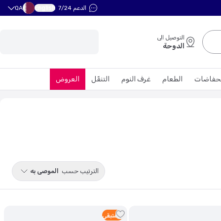
English
الدعم 7/24
QA
التوصيل الى
الدوحة
حفاضات
الطعام
غرف النوم
التنقّل
العروض
الترتيب حسب
الموصى به
4
متبقي