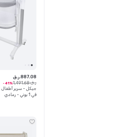
08
.
887
ر.ق.
ر.ق.
1
,
491
.
68
41
في 1 بوني - رمادي