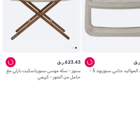
43
.
623
ر.ق.
سنوز - مهد المواليد جانبي سنوزبود 5 -
سنوز - سلة موسى سنوزباسكيت بارلي مع
حامل من الجوز - كريمي