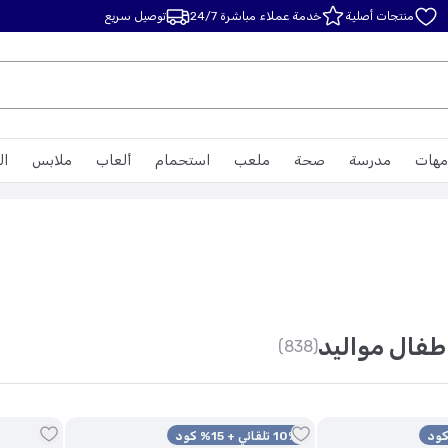
منتجات أصلية
خدمة عملاء مباشرة 24/7
توصيل سريع
مهات
مدرسة
صحة
ملعب
استحمام
ألعاب
ملابس
ال
طفال مواليد
(838)
10% تلقائي + 15% كود