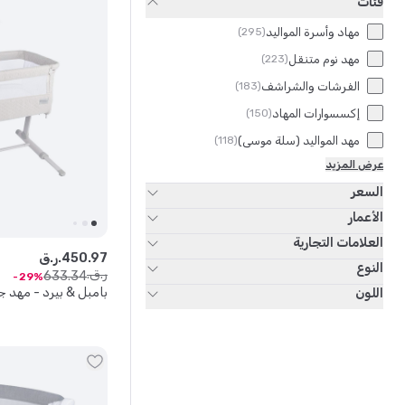
فئات
مهاد وأسرة المواليد
)
295
(
مهد نوم متنقل
)
223
(
الفرشات والشراشف
)
183
(
إكسسوارات المهاد
)
150
(
مهد المواليد (سلة موسى)
)
118
(
عرض المزيد
السعر
الأعمار
العلامات التجارية
97
.
450
ر.ق.
النوع
ر.ق.
633
.
34
29
بامبل & بيرد - مهد ج
اللون