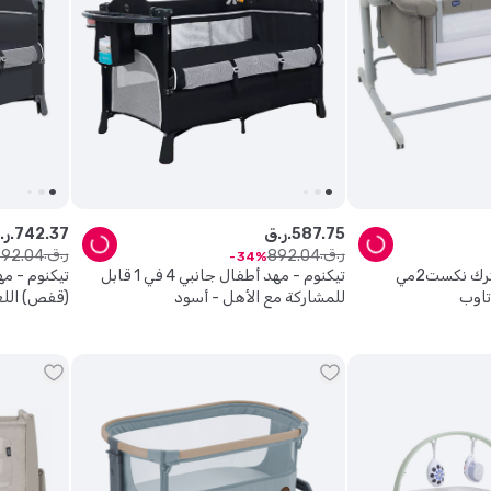
75
.
587
ر.ق.
37
.
742
ر.ق.
ر.ق.
ر.ق.
892
.
04
892
.
04
34
شيكو - مهد نوم مشترك نكست2مي
تيكنوم - مهد أطفال جانبي 4 في 1 قابل
تيكنوم - م
تاوب
للمشاركة مع الأهل - أسود
(قفص) اللعب 4في1 -