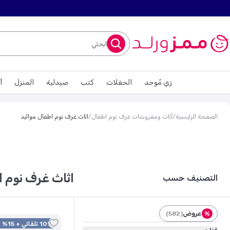
ابحثي
زي مُوحد
الحفلات
كتب
صيدلية
المنزل
أ
الصفحة الرئيسية
/
أثاث ومفروشات غرف نوم اطفال
/
اثاث غرف نوم اطفال مواليد
اثاث غرف نوم ا
التصنيف حسب
عروض
)
582
(
%
10% تلقائي + 15% كود