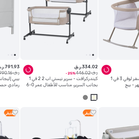
02
.
334
ر.ق.
93
.
791
ر.ق.
ر.ق.
ر.ق.
990
.
16
446
.
02
25
كيندركرافت - سرير سفر لوفي 3 في 1
كيندركرافت - سرير نيستي اب 2 2 في 1
بيبي إليجا
بجانب السرير، مناسب للأطفال عمر 0-6
رمادي حص
أشهر - بيج
1
متبقي
3
متبقي