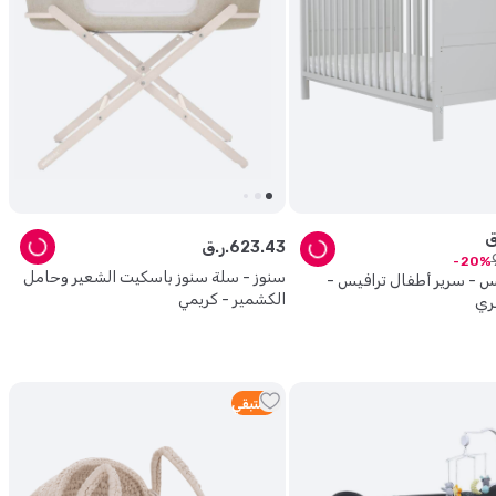
43
.
623
ر.ق.
20
سنوز - سلة سنوز باسكيت الشعير وحامل
نس - سرير أطفال ترافيس -
الكشمير - كريمي
ري
5
متبقي