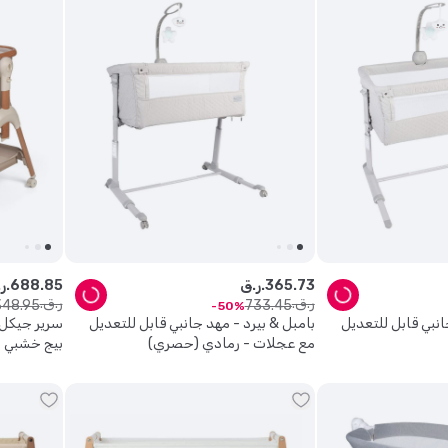
73
.
365
ر.ق.
85
.
688
ر.ق.
ر.ق.
ر.ق.
348
.
95
733
.
45
50
انبي قابل للتعديل
بامبل & بيرد - مهد جانبي قابل للتعديل
سرير جيكل 
مع عجلات - رمادي (حصري)
بيج خشبي