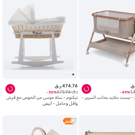
76
.
474
ر.ق.
ر.ق.
675
.
96
1
,
30
49
- نيست جلايد بجانب السرير -
تيكنوم - سلة موسى من الخوص مع فرش
وافل وحامل - أبيض
5
متبقي