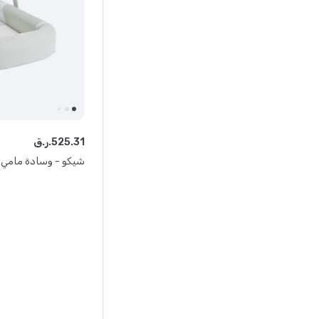
31
.
525
ر.ق.
شيكو - وسادة مامي بود 4 في 1 - 