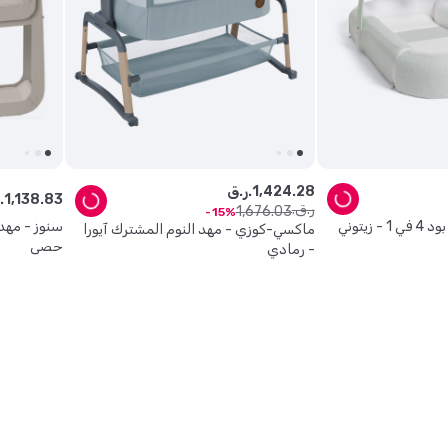
28
.
424
,
1
ر.ق.
83
.
138
,
1
ر.ق.
ر.ق.
1
,
676
.
03
15
زيتوني
ماكسي-كوزي - مهد النوم المشترك آيورا
حصى
- رمادي