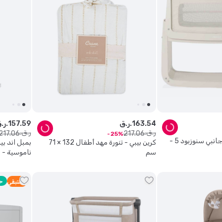
54
.
163
ر.ق.
59
.
157
ر.ق.
ر.ق.
ر.ق.
217
.
06
217
.
06
25
سنوز - مهد المواليد جانبي سنوزبود 5 -
كرين بيبي - تنورة مهد أطفال 132 × 71
بمبل اند ب
سم
ناموسية - خا
ح
5
متبقي