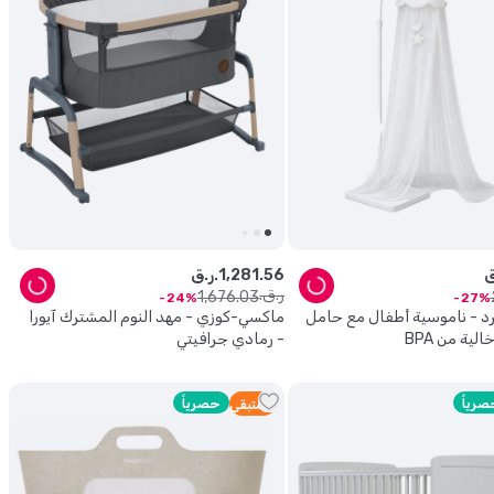
56
.
281
,
1
ر.ق.
ر.ق.
1
,
676
.
03
24
27
يرد - ناموسية أطفال مع حامل
ماكسي-كوزي - مهد النوم المشترك آيورا
لية من BPA
- رمادي جرافيتي
صرياً
حصرياً
2
متبقي