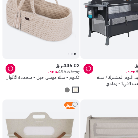
02
.
446
ر.ق.
ر.ق.
495
.
57
10
17
هد النوم المشترك/ سلة
تكنوم - سلة موسى حبل - متعددة الألوان
 رمادي
2
متبقي