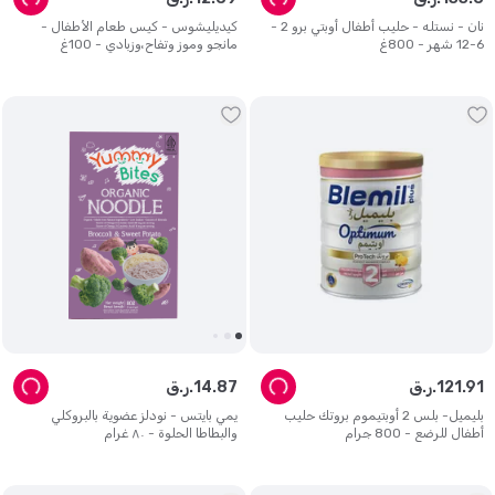
نان - نستله - حليب أطفال أوبتي برو 2 -
كيديليشوس - كيس طعام الأطفال -
6-12 شهر - 800غ
مانجو وموز وتفاح،وزبادي - 100غ
91
.
121
ر.ق.
87
.
14
ر.ق.
بليميل- بلس 2 أوبتيموم بروتك حليب
يمي بايتس - نودلز عضوية بالبروكلي
أطفال للرضع - 800 جرام
والبطاطا الحلوة - ٨٠ غرام