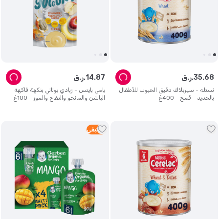
68
.
35
ر.ق.
87
.
14
ر.ق.
نستله - سيريلاك دقيق الحبوب للأطفال
يامي بايتس - زبادي يوناني بنكهة فاكهة
بالحديد - قمح - 400غ
الباشن والمانجو والتفاح والموز - 100غ
1
متبقي