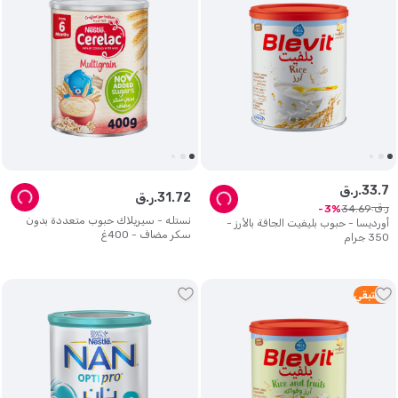
7
.
33
ر.ق.
72
.
31
ر.ق.
ر.ق.
34
.
69
3
نستله - سيريلاك حبوب متعددة بدون
أورديسا - حبوب بليفيت الجافة بالأرز -
سكر مضاف - 400غ
350 جرام
3
متبقي