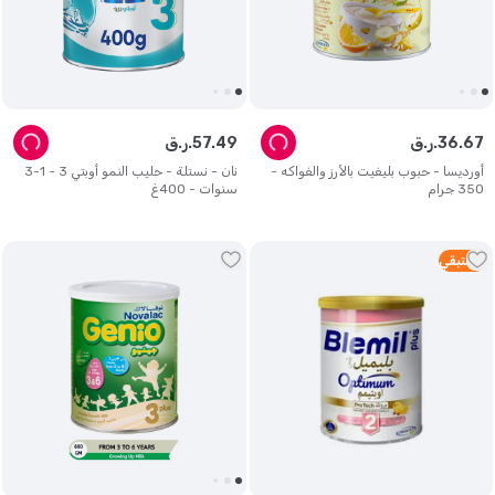
67
.
36
ر.ق.
49
.
57
ر.ق.
أورديسا - حبوب بليفيت بالأرز والفواكه -
نان - نستلة - حليب النمو أوبتي 3 - 1-3
350 جرام
سنوات - 400غ
4
متبقي