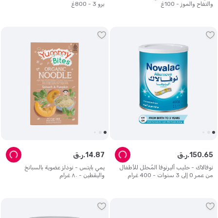
والتفاح والموز - 100غ
برو 3 - 800غ
65
.
150
ر.ق.
87
.
14
ر.ق.
نوفالاك - حليب أليرنوفا المُحلل للأطفال
يمي بايتس - نودلز عضوية بالسبانخ
من عمر 0 ​​إلى 3 سنوات - 400 غرام
واليقطين - ٨٠ غرام