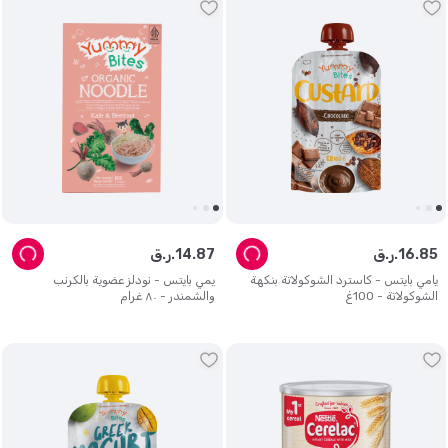
85
.
16
ر.ق.
87
.
14
ر.ق.
يامي بايتس - كاسترد الشوكولاتة بنكهة
يمي بايتس - نودلز عضوية بالكرنب
الشوكولاتة - 100غ
والشمندر - ٨٠ غرام