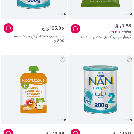
93
.
7
ر.ق.
06
.
105
ر.ق.
ر.ق.
8
.
92
11
نان- حليب نستله أوبتي برو 3 للنمو -
كيديليشوس أصابع الخضروات 12 غ
800 غ
8
.
133
ر.ق.
89
.
12
ر.ق.