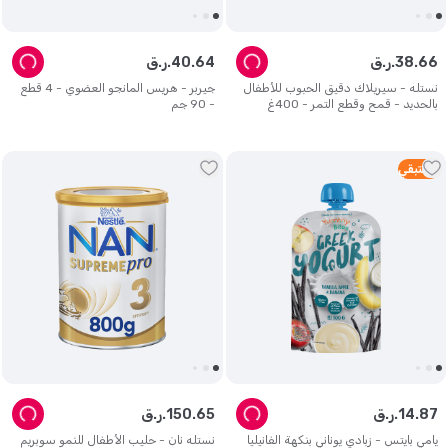
66
.
38
ر.ق.
64
.
40
ر.ق.
نستله - سيريلاك دقيق الحبوب للأطفال
جيربر - هريس المانجو العضوي - 4 قطع
بالحديد - قمح وقطع التمر - 400غ
- 90 جم
2
متبقي
87
.
14
ر.ق.
65
.
150
ر.ق.
يامي بايتس - زبادي يوناني بنكهة الفانيليا
نستله نان - حليب الأطفال للنمو سوبريم