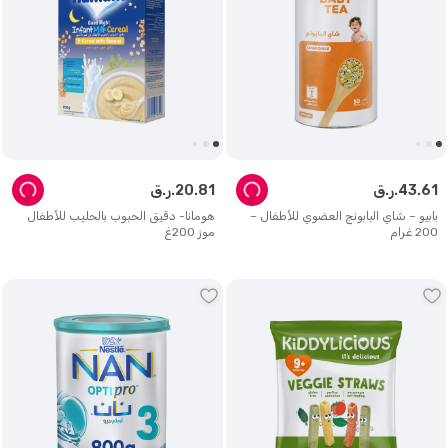
61
.
43
ر.ق.
81
.
20
ر.ق.
بابيو – شاي البابونج العضوي للأطفال –
هومانا- دقيق الحبوب بالحليب للأطفال
200 غرام
موز 200غ