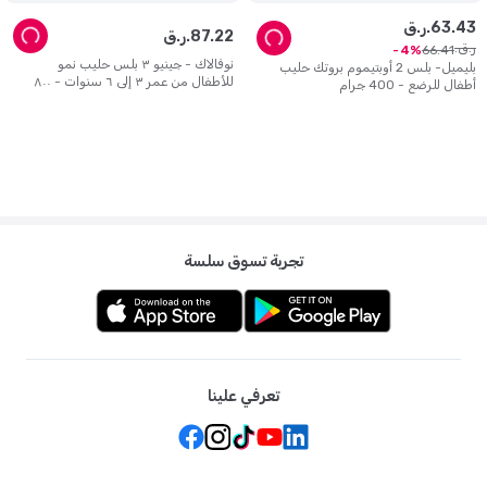
43
.
63
ر.ق.
22
.
87
ر.ق.
ر.ق.
66
.
41
4
نوفالاك - جينيو ٣ بلس حليب نمو
بليميل- بلس 2 أوبتيموم بروتك حليب
للأطفال من عمر ٣ إلى ٦ سنوات - ٨٠٠
أطفال للرضع - 400 جرام
غرام
تجربة تسوق سلسة
تعرفي علينا