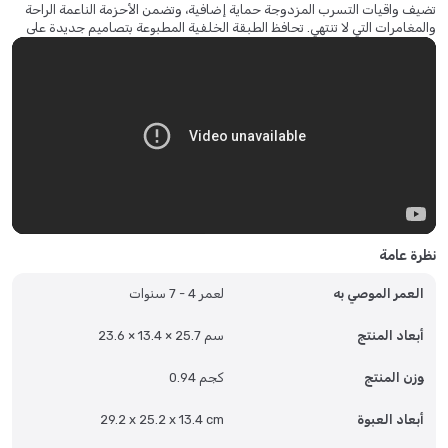
راش بروتيكشن بانتس تعطي الأولوية الكاملة لراحة طفلك. تتميز بأحزمة أكثر
تضيف واقيات التسرب المزدوجة حماية إضافية، وتضمن الأحزمة الناعمة الراحة
نعومة. تصاميم جديدة للملاءات الخلفية: لا تلهم الملاءة الخلفية بتصاميم جديدة
والمغامرات التي لا تنتهي. تحافظ الطبقة الخلفية المطبوعة بتصاميم جديدة على
الفرح فحسب، بل تعمل أيضًا كطبقة إضافية للمساعدة في إبعاد البلل.
الرطوبة بعيدًا.
يؤدي اختيار الحفاضات الملائمة مع طبقات إضافية من الحماية إلى تقليل
التسرب وطفح الحفاضات، مما يمنح بشرة طفلك الحماية التي تستحقها.
نظرة عامة
العمر الموصي به
لعمر 4 - 7 سنوات
أبعاد المنتج
23.6 × 13.4 × 25.7 سم
وزن المنتج
0.94 كجم
أبعاد العبوة
29.2 x 25.2 x 13.4 cm