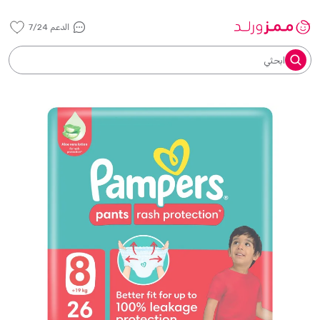
الدعم 7/24
ابحثي