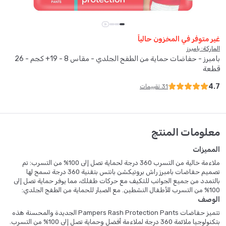
غير متوفر في المخزون حالياً
الماركة: بامبرز
بامبرز - حفاضات حماية من الطفح الجلدي - مقاس 8 - 19+ كجم - 26
قطعة
4.7
31
تقييمات
معلومات المنتج
المميزات
ملاءمة خالية من التسرب 360 درجة لحماية تصل إلى 100% من التسرب: تم
تصميم حفاضات بامبرز راش بروتيكشن بانتس بتقنية 360 درجة تسمح لها
بالتمدد من جميع الجوانب للتكيف مع حركات طفلك، مما يوفر حماية تصل إلى
100% من التسرب للأطفال النشطين. مع الصبار للحماية من الطفح الجلدي:
الوصف
حفاضات بامبرز راش بروتيكشن بانتس مع الصبار تخلق حاجزًا للرطوبة لتهدئة
وحماية بشرة طفلك من طفح الحفاضات. تساعد خصائص الصبار المهدئة على
تتميز حفاضات Pampers Rash Protection Pants الجديدة والمحسنة هذه
تقليل التهيج للحصول على بشرة ناعمة وصحية. حزام أكثر نعومة: حفاضات بامبرز
بتكنولوجيا ملائمة 360 درجة لملاءمة أفضل وحماية تصل إلى 100% من التسرب.