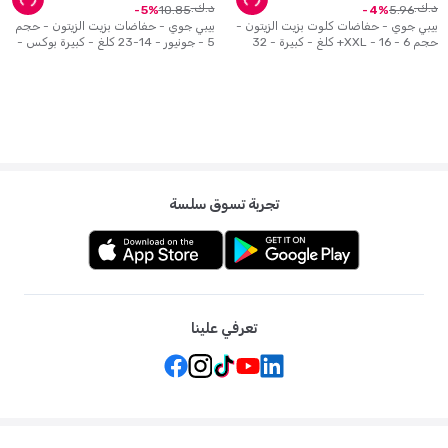
د.ك.
د.ك.
10
.
85
5
.
96
5
4
بيبي جوي - حفاضات كلوت بزيت الزيتون -
بيبي جوي - حفاضات بزيت الزيتون - حجم
حجم 6 - XXL - 16+ كلغ - كبيرة - 32
5 - جونيور - 14-23 كلغ - كبيرة بوكس -
حفاض
84 حفاض
تجربة تسوق سلسة
تعرفي علينا