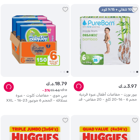
10% تلقائي + 15% كود
79
.
18
د.ك.
97
.
3
د.ك.
د.ك.
19
.
46
3
بيور بورن - حفاضات أطفال عبوة فردية
بيبي جوي - حفاضات كلوت - عبوة
حجم 6 - 16-20 كلغ - 20 حفاض- قد
عملاقة - الحجم 6 جونيور XXL - 16-23
تختلف الرسومات
كلغ - عدد 150