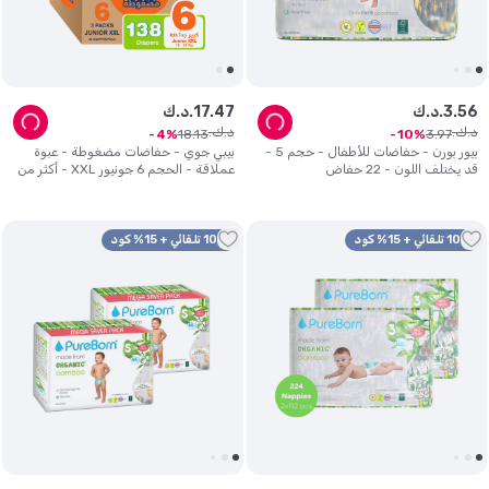
56
.
3
د.ك.
47
.
17
د.ك.
د.ك.
د.ك.
18
.
13
3
.
97
4
10
بيور بورن - حفاضات للأطفال - حجم 5 -
بيبي جوي - حفاضات مضغوطة - عبوة
قد يختلف اللون - 22 حفاض
عملاقة - الحجم 6 جونيور XXL - أكثر من
16 كلغ - عدد 3 - عدد 138
10% تلقائي + 15% كود
10% تلقائي + 15% كود