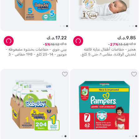
85
.
9
د.ك.
22
.
17
د.ك.
د.ك.
د.ك.
18
.
13
13
.
58
5
27
هجيز - حفاضات أطفال عناية فائقة
بيبي جوي - حفاضات بحشوة مضغوطة -
لحديثي الولادة، مقاس 1، حتى 5 كلغ،
جونيور - 14-25 كلغ - 198 حفاض - 3
عبوة جامبو مزدوجة 128 حفاض - قد
عبوات
تختلف العبوة