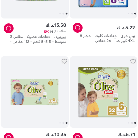
58
.
13
د.ك.
22
.
5
د.ك.
د.ك.
14
.
24
5
بيبي جوي - حفاضات كلوت - حجم 8 -
بيوربورن - حفاضات عضوية - مقاس 3 -
4XL كبير جداً - 26 حفاض
متوسط ​​- 5.5-8 كجم - 112 حفاض -
طبعة متنوعة
71
.
5
د.ك.
35
.
10
د.ك.