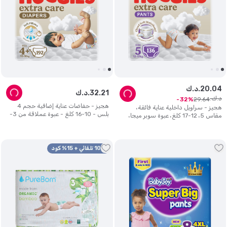
04
.
20
د.ك.
21
.
32
د.ك.
د.ك.
29
.
64
32
هجيز - حفاضات عناية إضافية حجم 4
هجيز - سراويل داخلية عناية فائقة،
بلس - 10-16 كلغ - عبوة عملاقة من 3-
مقاس 5، 12-17 كلغ، عبوة سوبر ميجا،
192 حفاض
136 حفاض - قد تختلف العبوة
10% تلقائي + 15% كود