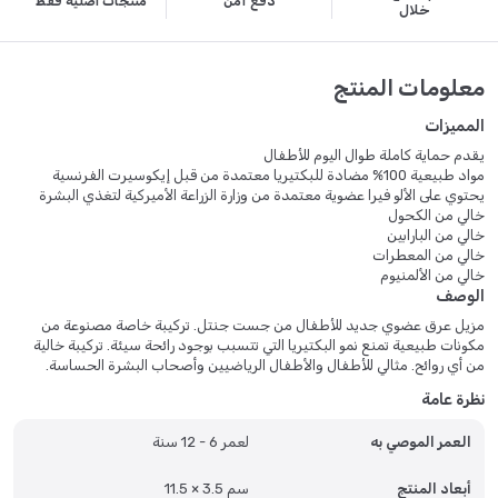
دفع آمن
منتجات أصلية فقط
خلال
معلومات المنتج
المميزات
يقدم حماية كاملة طوال اليوم للأطفال
مواد طبيعية 100% مضادة للبكتيريا معتمدة من قبل إيكوسيرت الفرنسية
يحتوي على الألو فيرا عضوية معتمدة من وزارة الزراعة الأميركية لتغذي البشرة
خالي من الكحول
خالي من البارابين
خالي من المعطرات
خالي من الألمنيوم
الوصف
مزيل عرق عضوي جديد للأطفال من جست جنتل. تركيبة خاصة مصنوعة من
مكونات طبيعية تمنع نمو البكتيريا التي تتسبب بوجود رائحة سيئة. تركيبة خالية
من أي روائح. مثالي للأطفال والأطفال الرياضيين وأصحاب البشرة الحساسة.
نظرة عامة
العمر الموصي به
لعمر 6 - 12 سنة
أبعاد المنتج
11.5 × 3.5 سم