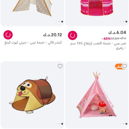
04
.
6
د.ك.
12
.
20
د.ك.
د.ك.
17
.
39
65
كيندر فالي - خيمة تيبي - ديزني ليون كينغ
صن بيبي - خيمة اللعب بارتفاع 135 سم
- زهري
5
متبقي