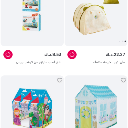
27
.
22
د.ك.
53
.
8
د.ك.
ماي دير - خيمة متنقلة
نفق لعب منبثق من فيشر برايس