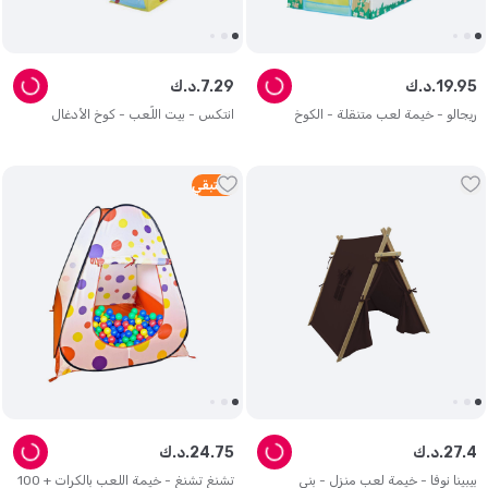
95
.
19
د.ك.
29
.
7
د.ك.
ريجالو - خيمة لعب متنقلة - الكوخ
انتكس - بيت اللّعب - كوخ الأدغال
5
متبقي
4
.
27
د.ك.
75
.
24
د.ك.
بيبينا نوفا - خيمة لعب منزل - بني
تشنغ تشنغ - خيمة اللعب بالكرات + 100