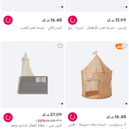
99
.
13
د.ك.
48
.
16
د.ك.
إيسين - خيمة لعب للأطفال - كبيرة - بيج
كيندر فالي - خيمة قصر اللعب
1
متبقي
09
.
37
د.ك.
48
.
16
د.ك.
د.ك.
46
.
28
20
3 سبراوتس - خيمة معاد تدويرها - طيني
كرين بيبي - مظلة أطفال كيندي بوهو