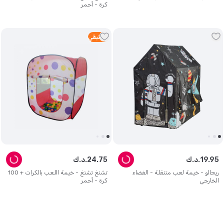
كرة - أحمر
5
متبقي
95
.
19
د.ك.
75
.
24
د.ك.
ريجالو - خيمة لعب متنقلة - الفضاء
تشنغ تشنغ - خيمة اللعب بالكرات + 100
الخارجي
كرة - أحمر