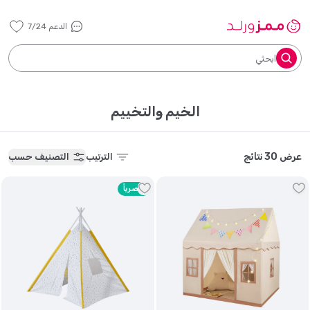
الدعم 7/24
ابحثي
الخيم والتخييم
عرض 30 نتائج
الترتيب
التصنيف حسب
حصرياً