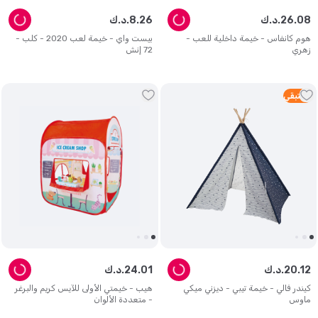
08
.
26
د.ك.
26
.
8
د.ك.
هوم كانفاس - خيمة داخلية للعب -
بيست واي - خيمة لعب 2020 - كلب -
زهري
72 إنش
5
متبقي
12
.
20
د.ك.
01
.
24
د.ك.
كيندر فالي - خيمة تيبي - ديزني ميكي
هيب - خيمتي الأولى للآيس كريم والبرغر
ماوس
- متعددة الألوان