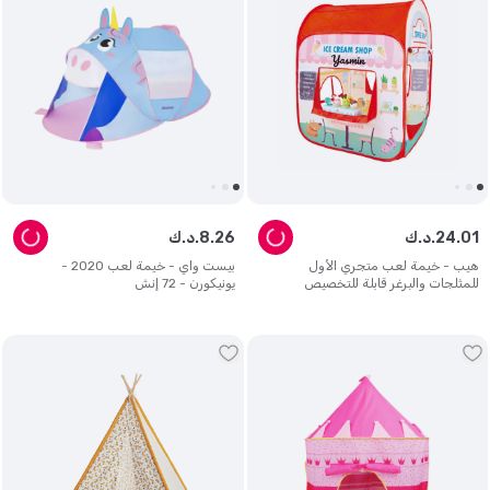
01
.
24
د.ك.
26
.
8
د.ك.
هيب - خيمة لعب متجري الأول
بيست واي - خيمة لعب 2020 -
للمثلجات والبرغر قابلة للتخصيص
يونيكورن - 72 إنش