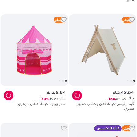
تيرازو
3
متبقي
3
متبقي
64
.
42
د.ك.
04
.
6
د.ك.
د.ك.
د.ك.
19
.
87
50
.
09
70
15
كيندر فيتس خيمة قطن وخشب صنوبر
ستار بيبيز - خيمة أطفال - زهري
عضوي
2
متبقي
قابلة للتخصيص