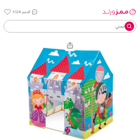
الدعم 7/24
ابحثي