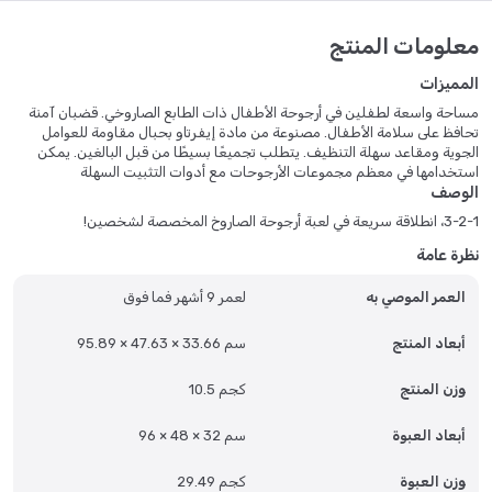
معلومات المنتج
المميزات
مساحة واسعة لطفلين في أرجوحة الأطفال ذات الطابع الصاروخي. قضبان آمنة
تحافظ على سلامة الأطفال. مصنوعة من مادة إيفرتاو بحبال مقاومة للعوامل
الجوية ومقاعد سهلة التنظيف. يتطلب تجميعًا بسيطًا من قبل البالغين. يمكن
استخدامها في معظم مجموعات الأرجوحات مع أدوات التثبيت السهلة
الوصف
3-2-1، انطلاقة سريعة في لعبة أرجوحة الصاروخ المخصصة لشخصين!
نظرة عامة
العمر الموصي به
لعمر 9 أشهر فما فوق
أبعاد المنتج
95.89 × 47.63 × 33.66 سم
وزن المنتج
10.5 كجم
أبعاد العبوة
96 × 48 × 32 سم
وزن العبوة
29.49 كجم