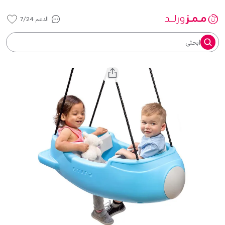
الدعم 7/24
ابحثي