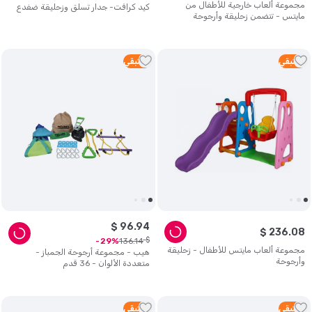
مجموعة ألعاب خارجية للأطفال من
كيد كرافت- جدار تسلق وزحليقة ضفدع
مايتس - تتضمن زحليقة وأرجوحة
1
متبقي
1
متبقي
$
96
.
94
$
236
.
08
$
136
.
14
29
مجموعة ألعاب مايتس للأطفال - زحليقة
هيب - مجموعة أرجوحة الجمباز -
وأرجوحة
متعددة الألوان - 36 قدم
1
متبقي
1
متبقي