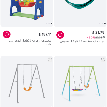
$
21
.
78
$
157
.
11
$
27
.
23
20
مجموعة أرجوحة للأطفال الصغار من
هيب - أرجوحة معلقة قابلة للتخصيص
مايتس