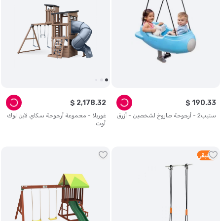
$
2
,
178
.
32
$
190
.
33
ستيب2 - أرجوحة صاروخ لشخصين - أزرق
غوريلا - مجموعة أرجوحة سكاي لاين لوك
آوت
5
متبقي