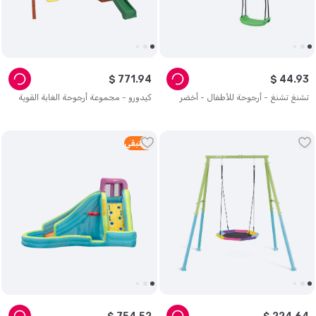
$
771
.
94
$
44
.
93
تشنغ تشنغ - أرجوحة للأطفال - أخضر
كيدورو - مجموعة أرجوحة الغابة القوية
5
متبقي