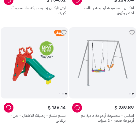
$
754
.
52
$
224
.
64
انتكس - مجموعة أرجوحة ونطاطة -
ليتل تايكس زحليقة بركة ماء سلام آند
أخضر وأزرق
كيرف
5
متبقي
$
136
.
14
$
239
.
89
انتكس - مجموعة أرجوحة عادية مع
تشنغ تشنغ - زحليقة للأطفال - جزر -
أرجوحة صحن - 2 ميزات
برتقالي