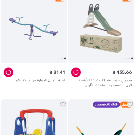
$
81
.
41
$
435
.
66
سموبي - زحليقة XL مضادة للأشعة
لعبة التوازن الدوارة من ماركة بلام
فوق البنفسجية - متعدد الألوان
2
متبقي
قابلة للتخصيص