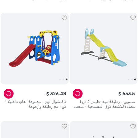
$
326
.
48
$
653
.
5
سموبي - زحليقة ميجا جليس 2 في 1
فاكتشوال تويز - مجموعة ألعاب داخلية 4
مضادة للأشعة فوق البنفسجية - متعدد
في 1 مع زحليقة وأرجوحة
الألوان