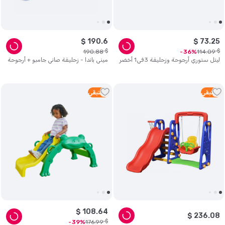
$
190
.
6
$
73
.
25
$
$
190
.
88
114
.
09
36
ليتل ستوري أرجوحة وزحليقة 3في1 أخضر
ميني باندا - زحليقة صاني جامبو + أرجوحة
1
متبقي
2
متبقي
$
108
.
64
$
236
.
08
$
176
.
99
39