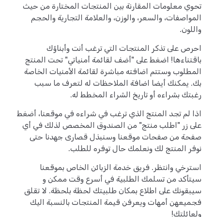
تحوي معلومات المقارنة بين المنتجات المختارة من حيث
المواصفات، والسعر، والوزن، والعلامة التجارية والحجم
واللون.
احرص على تذكر المنتجات التي ترغب أنت وأبناؤك
باقتناءها! اضغط على "أضف لقائمة أمنياتي" تحت المنتج
المطلوب وستتم اضافته مباشرة لقائمة الأمنيات الخاصة
بك. يمكنك أيضا اضافة الملاحظات له لتعرف ما سبب
رغبتك بشراءه أو تاريخ الشراء المخطط له.
اذا لم تجد المنتج الذي ترغب في شراءه في موقعنا، أضغط
على زر "اطلب منتج" من الصندوق المخصص لذلك في أي
صفحة من صفحات موقعنا وسنبذل قصارى جهدنا حتى
نوفر المنتج لك ونعلمك حال توفره للطلب.
استرخي وانتظر. فريق خدمة الزبائن الخاص بموقعنا
سيتأكد من تسلمك الطلبية في أسرع وقت ممكن و
سيبقونك على اطلاع بمكان طلبيتك لحظة بلحظة. لا تقلق
فجميعهن أمهات ويعرفن قيمة المنتجات بالنسبة اليك
ولعائلتك!