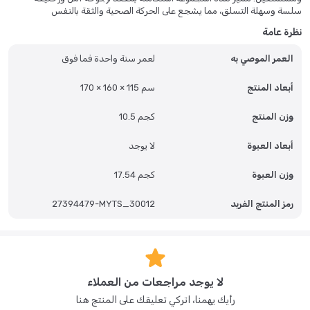
سلسة وسهلة التسلق، مما يشجع على الحركة الصحية والثقة بالنفس
واستكشاف العالم الخارجي. بفضل ألوانها الزاهية والملائمة للأطفال وهيكلها
نظرة عامة
المتين، تُعد مثالية للحدائق أو الأفنية الخلفية أو مناطق اللعب الخارجية، لتجعل
كل يوم مغامرة شيقة.
العمر الموصي به
لعمر سنة واحدة فما فوق
أبعاد المنتج
170 × 160 × 115 سم
وزن المنتج
10.5 كجم
أبعاد العبوة
لا يوجد
وزن العبوة
17.54 كجم
رمز المنتج الفريد
27394479-MYTS_30012
لا يوجد مراجعات من العملاء
رأيك يهمنا، اتركي تعليقك على المنتج هنا