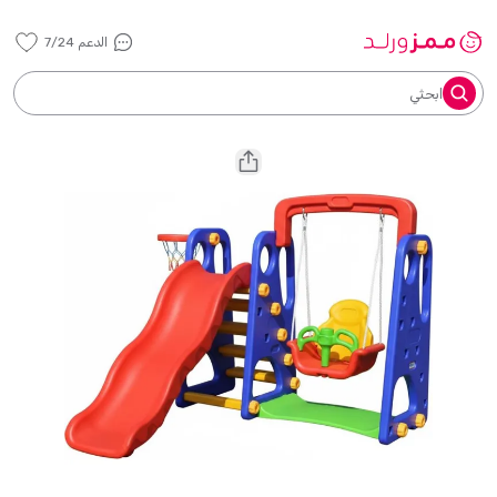
الدعم 7/24
ابحثي