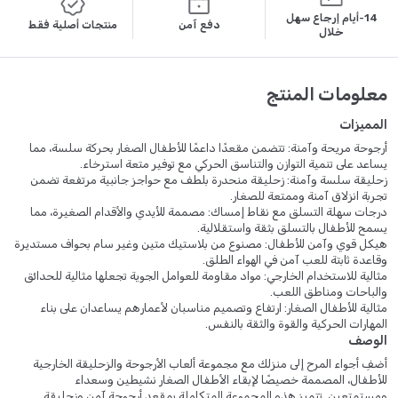
14-أيام إرجاع سهل
دفع آمن
منتجات أصلية فقط
خلال
معلومات المنتج
المميزات
أرجوحة مريحة وآمنة: تتضمن مقعدًا داعمًا للأطفال الصغار بحركة سلسة، مما
يساعد على تنمية التوازن والتناسق الحركي مع توفير متعة استرخاء.
زحليقة سلسة وآمنة: زحليقة منحدرة بلطف مع حواجز جانبية مرتفعة تضمن
تجربة انزلاق آمنة وممتعة للصغار.
درجات سهلة التسلق مع نقاط إمساك: مصممة للأيدي والأقدام الصغيرة، مما
يسمح للأطفال بالتسلق بثقة واستقلالية.
هيكل قوي وآمن للأطفال: مصنوع من بلاستيك متين وغير سام بحواف مستديرة
وقاعدة ثابتة للعب آمن في الهواء الطلق.
مثالية للاستخدام الخارجي: مواد مقاومة للعوامل الجوية تجعلها مثالية للحدائق
والباحات ومناطق اللعب.
مثالية للأطفال الصغار: ارتفاع وتصميم مناسبان لأعمارهم يساعدان على بناء
المهارات الحركية والقوة والثقة بالنفس.
الوصف
أضفِ أجواء المرح إلى منزلك مع مجموعة ألعاب الأرجوحة والزحليقة الخارجية
للأطفال، المصممة خصيصًا لإبقاء الأطفال الصغار نشيطين وسعداء
ومستمتعين. تتميز هذه المجموعة المتكاملة بمقعد أرجوحة آمن وزحليقة