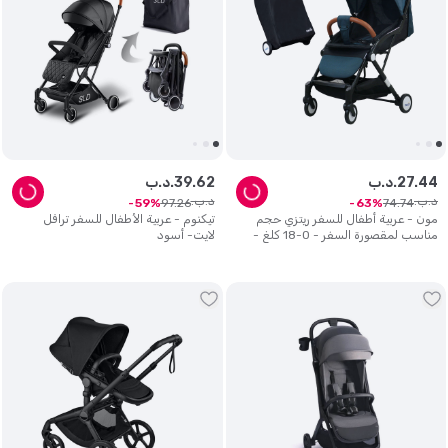
44
.
27
د.ب.
62
.
39
د.ب.
د.ب.
د.ب.
97
.
26
74
.
74
59
63
مون - عربية أطفال للسفر ريتزي حجم
تيكنوم - عربية الأطفال للسفر ترافل
مناسب لمقصورة السفر - 0-18 كلغ -
لايت- أسود
أسود وأزرق