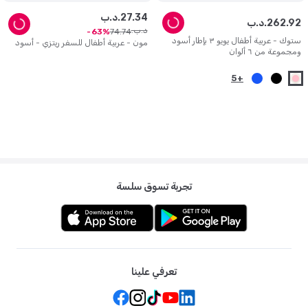
34
.
27
د.ب.
92
.
262
د.ب.
د.ب.
74
.
74
63
ستوك - عربية أطفال يويو ٣ بإطار أسود
مون - عربية أطفال للسفر ريتزي - أسود
ومجموعة من ٦ ألوان
5
+
تجربة تسوق سلسة
تعرفي علينا