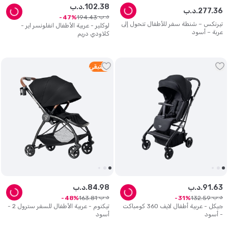
38
.
102
د.ب.
36
.
277
د.ب.
د.ب.
194
.
43
47
تيرنكس – شنطة سفر للأطفال تتحول إلى
لوكلير - عربية الأطفال انفلونسر اير -
عربة – أسود
كلاودي دريم
3
متبقي
63
.
91
د.ب.
98
.
84
د.ب.
د.ب.
د.ب.
163
.
81
132
.
59
48
31
جيكل - عربية أطفال لايف 360 كومباكت
تيكنوم - عربية الأطفال للسفر سترول 2 -
- أسود
أسود