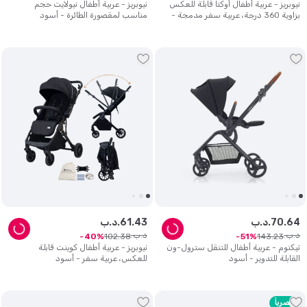
نيوبريز - عربية أطفال أوكتا قابلة للعكس
نيوبريز - عربية أطفال نيولايت حجم
بزاوية 360 درجة، عربية سفر مدمجة -
مناسب لمقصورة الطائرة - أسود
أسود
64
.
70
د.ب.
43
.
61
د.ب.
د.ب.
د.ب.
102
.
38
143
.
23
40
51
تيكنوم - عربية أطفال للتنقل سترول-ون
نيوبريز - عربية أطفال كوينت قابلة
القابلة للتدوير - أسود
للعكس، عربية سفر - أسود
حصرياً