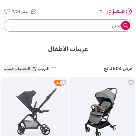
الدعم 7/24
ابحثي
عربيات الأطفال
عرض 504 نتائج
الترتيب
التصنيف حسب
1
متبقي