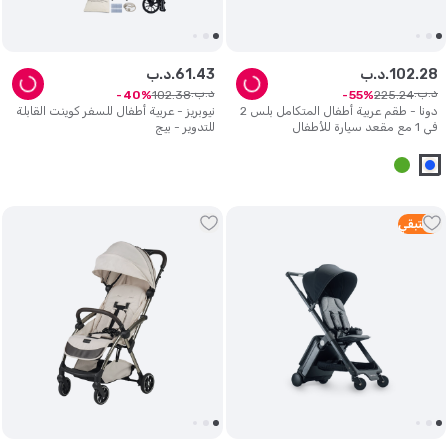
28
.
102
د.ب.
43
.
61
د.ب.
د.ب.
د.ب.
102
.
38
225
.
24
40
55
دونا - طقم عربية أطفال المتكامل بلس 2
نيوبريز - عربية أطفال للسفر كوينت القابلة
في 1 مع مقعد سيارة للأطفال
للتدوير - بيج
2
متبقي