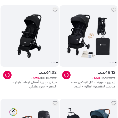
12
.
48
د.ب.
02
.
61
د.ب.
د.ب.
د.ب.
100
.
85
86
.
92
39
45
نيو بريز - عربية أطفال لايتكس حجم
جيكل - عربية أطفال نوماد أوتوفولد
مناسب لمقصورة الطائرة - أسود
للسفر - أسود عقيقي