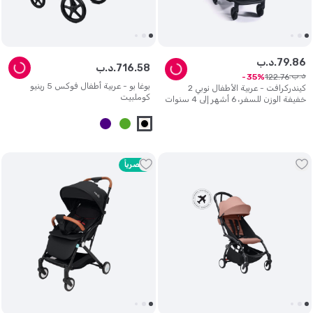
86
.
79
د.ب.
58
.
716
د.ب.
د.ب.
122
.
76
35
بوغا بو - عربية أطفال فوكس 5 رينيو
كيندركرافت - عربية الأطفال نوبي 2
كوملبيت
خفيفة الوزن للسفر، 6 أشهر إلى 4 سنوات
- رمادي غائم
حصرياً