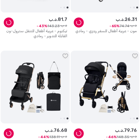
31
.
26
د.ب.
7
.
81
د.ب.
د.ب.
د.ب.
143
.
23
74
.
74
43
65
مون - عربية أطفال للسفر ريتزي - رمادي
تيكنوم - عربية أطفال للتنقل سترول-ون
القابلة للتدوير - رمادي
76
.
79
د.ب.
68
.
76
د.ب.
د.ب.
د.ب.
138
.
11
148
.
35
44
46