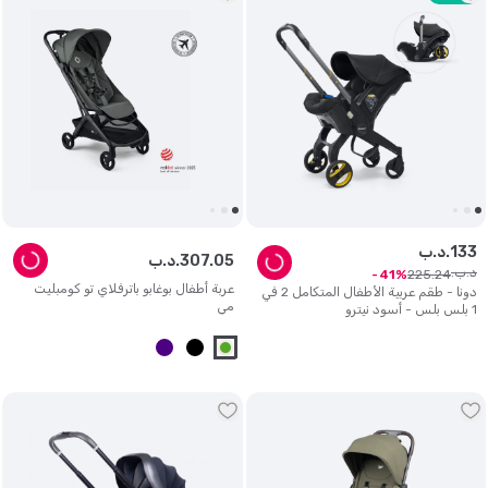
133
د.ب.
05
.
307
د.ب.
د.ب.
225
.
24
41
عربة أطفال بوغابو باترفلاي تو كومبليت
دونا - طقم عربية الأطفال المتكامل 2 في
مي
1 بلس بلس - أسود نيترو