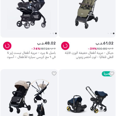
02
.
61
د.ب.
02
.
48
د.ب.
د.ب.
د.ب.
187
.
26
100
.
85
74
39
جيكل - عربية أطفال خفيفة الوزن قابلة
بامبل & بيرد - عربية أطفال نيست إيز 5
للطي تلقائيًا - لون أخضر زيتوني
في 1 مع كرسي سيارة للأطفال – أسود
حصرياً