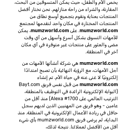
يخص الأم والطفل، حيث يمكّن المتسوقين من البحث،
المقارنة، والشراء من راحة منازلهم. نحن نختار أفضل
المنتجات بعناية ونقوم بتجميع أوسع نطاق من
المنتجات المختارة في مكان واحد لنقدمها لمجتمع
mumzworld.com
. على
mumzworld.com
، يمكن
للأمهات التسوق بشكل أسرع وأسهل من أي وقت
مضى والعثور على منتجات غير متوفرة في أي مكان
آخر في المنطقة.
mumzworld.com
هي شركة أنشأتها الأمهات من
أجل الأمهات، مع الرؤية النهائية بأن تصبح امتدادًا
إلكترونيًا لا غنى عنه في حياة الأم. تم إنشاء
mumzworld.com
من قبل نفس فريق Bayt.com
(البوابة الإلكترونية الرائدة في التوظيف بالمنطقة،
الترتيب العالمي على Alexa #1700) منذ أقل من
عامين - وهو فريق من المهنيين الذين لديهم سجل
حافل في ريادة الأعمال الإلكترونية في المنطقة. منذ
البداية، لم يرضى فريق mumzworld.com بأي شيء
أقل من الأفضل لعملائنا. نتيجة لذلك،