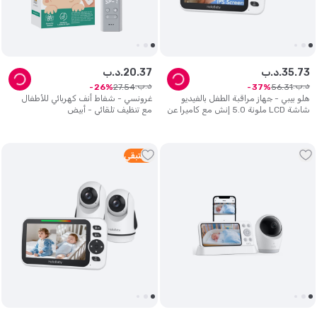
73
.
35
د.ب.
37
.
20
د.ب.
د.ب.
د.ب.
27
.
54
56
.
31
26
37
هلو بيبي - جهاز مراقبة الطفل بالفيديو
غرونسي - شفاط أنف كهربائي للأطفال
شاشة LCD ملونة 5.0 إنش مع كاميرا عن
مع تنظيف تلقائي - أبيض
بعد
3
متبقي