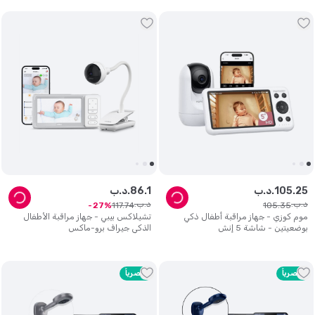
25
.
105
د.ب.
1
.
86
د.ب.
د.ب.
د.ب.
117
.
74
105
.
35
27
موم كوزي - جهاز مراقبة أطفال ذكي
تشيلاكس بيبي - جهاز مراقبة الأطفال
بوضعيتين - شاشة 5 إنش
الذكي جيراف برو-ماكس
حصرياً
حصرياً