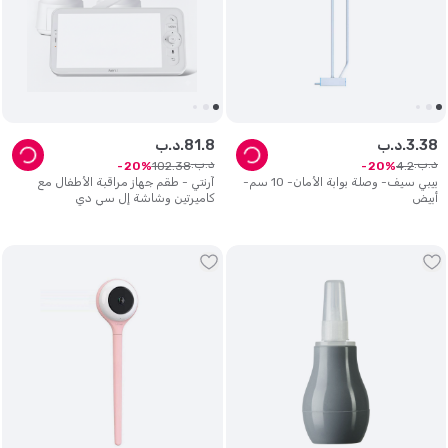
38
.
3
د.ب.
8
.
81
د.ب.
د.ب.
د.ب.
102
.
38
4
.
2
20
20
بيبي سيف- وصلة بوابة الأمان- 10 سم-
آرنتي - طقم جهاز مراقبة الأطفال مع
أبيض
كاميرتين وشاشة إل سي دي