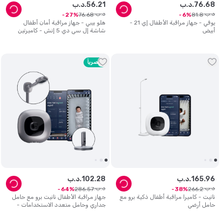
68
.
76
د.ب.
21
.
56
د.ب.
د.ب.
د.ب.
76
.
68
81
.
8
27
6
يوفي - جهاز مراقبة الأطفال إي 21 -
هلو بيبي - جهاز مراقبة أمان أطفال
أبيض
شاشة إل سي دي 5 إنش - كاميرتين
ورؤية ليلية
حصرياً
96
.
165
د.ب.
28
.
102
د.ب.
د.ب.
د.ب.
286
.
57
266
.
2
64
38
نانيت - كاميرا مراقبة أطفال ذكية برو مع
جهاز مراقبة الأطفال نانيت برو مع حامل
حامل أرضي
جداري وحامل متعدد الاستخدامات -
فضة إسترليني