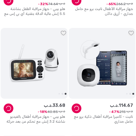
د.ب.
د.ب.
74
.
64
266
.
2
32
65
جهاز مراقبة الأطفال نانيت برو مع حامل
هلو بيبي - جهاز مراقبة الطفل بشاشة
جداري - أزرق داكن
5.5 إنش عالية الدقة بتقنية آي بي إس مع
وضع مزدوج (واي فاي و إف إتش إس
إس)
67
.
114
د.ب.
68
.
33
د.ب.
د.ب.
د.ب.
40
.
85
215
18
47
نانيت - كاميرا مراقبة أطفال ذكية برو مع
هلو بيبي - جهاز مراقبة أطفال بالفيديو
حامل جداري
شاشة 3.2 إنش مع تحكم عن بعد حركة
أفقية وعمودية وتقريب - اتصال ثنائي
الاتجاه - مدى 1000 قدم - رؤية ليلية