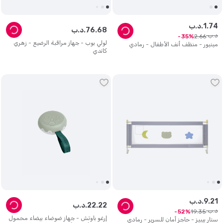
74
.
1
د.ب.
68
.
76
د.ب.
د.ب.
2
.
66
35
لولي بوب - جهاز مراقبة الرضيع - زهري
مينيور - منظف أنف الأطفال - رمادي
كاندي
21
.
9
د.ب.
22
.
22
د.ب.
د.ب.
19
.
35
52
إرغو باوتش - جهاز ضوضاء بيضاء محمول
ستار بيبيز - حاجز أمان للسرير - رمادي