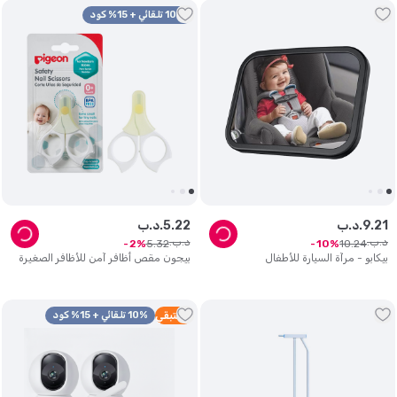
10% تلقائي + 15% كود
21
.
9
د.ب.
22
.
5
د.ب.
د.ب.
د.ب.
5
.
32
10
.
24
2
10
بيكابو - مرآة السيارة للأطفال
بيجون مقص أظافر آمن للأظافر الصغيرة
2
متبقي
10% تلقائي + 15% كود