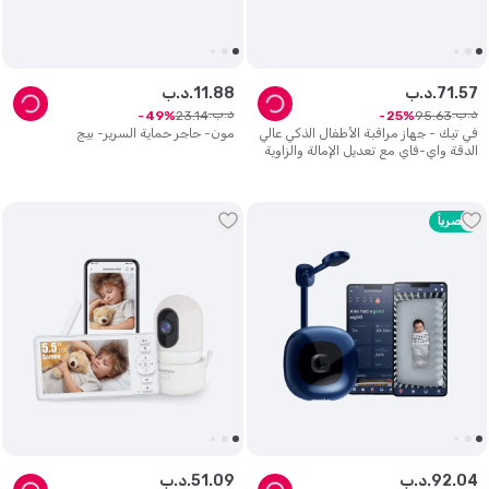
57
.
71
د.ب.
88
.
11
د.ب.
د.ب.
د.ب.
23
.
14
95
.
63
49
25
في تيك - جهاز مراقبة الأطفال الذكي عالي
مون- حاجر حماية السرير- بيج
الدقة واي-فاي مع تعديل الإمالة والزاوية
- 5 انش - أبيض
حصرياً
04
.
92
د.ب.
09
.
51
د.ب.