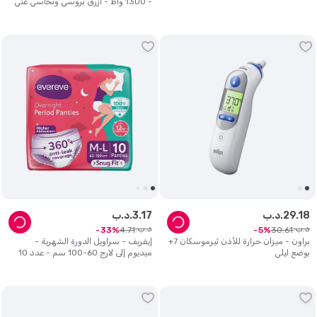
- 1300 واط - أزرق بروسي ونحاسي غني
18
.
29
د.ب.
17
.
3
د.ب.
د.ب.
د.ب.
4
.
71
30
.
61
33
5
براون - ميزان حرارة للأذن ثيرموسكان 7+
إيفريف - سراويل الدورة الشهرية -
بوضع ليلي
ميديوم إلى لارج 60-100 سم - عدد 10