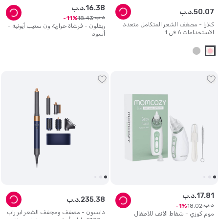
38
.
16
د.ب.
07
.
50
د.ب.
د.ب.
18
.
43
11
كلارا - مصفف الشعر المتكامل متعدد
ريفلون - فرشاة حرارية ون ستيب أيونية -
الاستخدامات 6 في 1
أسود
81
.
17
د.ب.
38
.
235
د.ب.
د.ب.
18
.
02
1
دايسون - مصفف ومجفف الشعر اير راب
موم كوزي - شفاط الأنف للأطفال