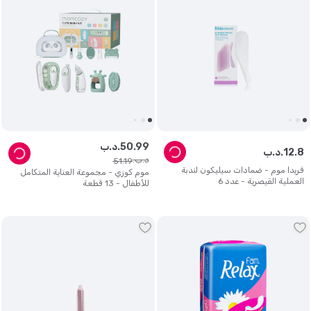
99
.
50
د.ب.
8
.
12
د.ب.
د.ب.
51
.
19
فريدا موم - ضمادات سيليكون لندبة
موم كوزي - مجموعة العناية المتكامل
العملية القيصرية - عدد 6
للأطفال - 13 قطعة