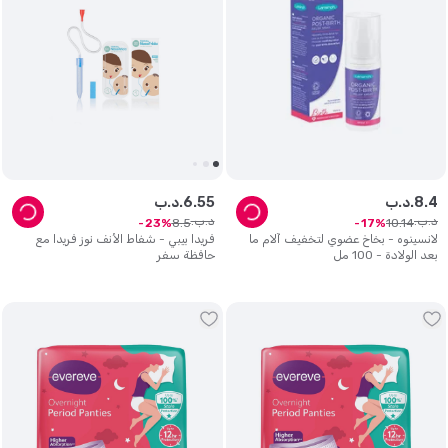
4
.
8
د.ب.
55
.
6
د.ب.
د.ب.
د.ب.
8
.
5
10
.
14
23
17
لانسينوه - بخاخ عضوي لتخفيف آلام ما
فريدا بيبي - شفاط الأنف نوز فريدا مع
بعد الولادة - 100 مل
حافظة سفر