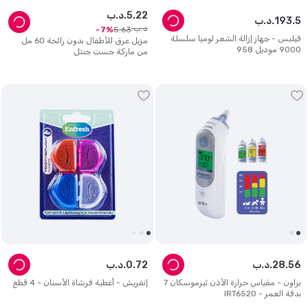
22
.
5
د.ب.
5
.
193
د.ب.
د.ب.
5
.
63
7
فيلبس - جهاز إزالة الشعر لوميا سلسلة
مزيل عرق للأطفال بدون رائحة 60 مل
9000 موديل 958
من ماركة جست جنتل
56
.
28
د.ب.
72
.
0
د.ب.
براون - مقياس حرارة الأذن ثيرموسكان 7
إنفريش - أغطية فرشاة الأسنان - 4 قطع
بدقة العمر - IRT6520