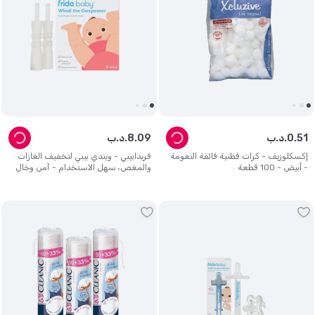
51
.
0
د.ب.
09
.
8
د.ب.
إكسكلوزيف - كرات قطنية فائقة النعومة
فريدابيبي - ويندي بيبي لتخفيف الغازات
- أبيض - 100 قطعة
والمغص، سهل الاستخدام - آمن وخالٍ
من مادة بيسفينول أ