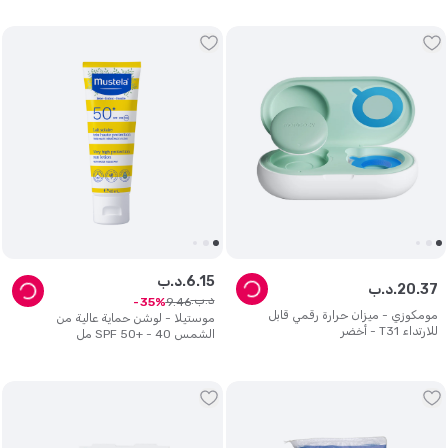
15
.
6
د.ب.
37
.
20
د.ب.
د.ب.
9
.
46
35
مومكوزي - ميزان حرارة رقمي قابل
موستيلا - لوشن حماية عالية من
للارتداء T31 - أخضر
الشمس SPF 50+ - 40 مل