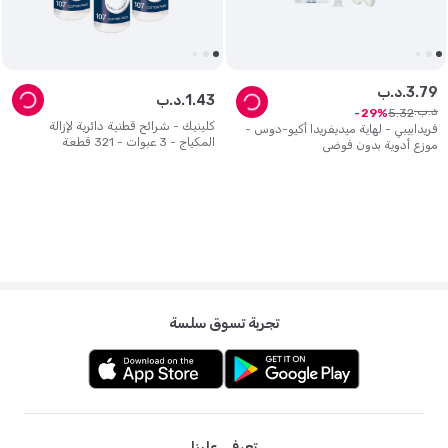
79
.
3
د.ب.
43
.
1
د.ب.
د.ب.
5
.
32
29
كلينيك - شرائح قطنية دائرية لإزالة
فريدابيبي - لهاية ميديفريدا أكيو-دوس -
المكياج - 3 عبوات - 321 قطعة
موزع أدوية بدون فوضى
تجربة تسوق سلسة
تعرفي علينا