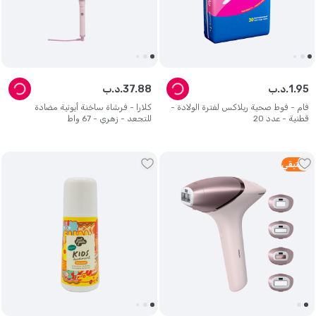
95
.
1
د.ب.
88
.
37
د.ب.
فام - فوط صحية ريلاكس لفترة الولادة -
كلارا - فرشاة ساخنة أيونية مضادة
قطنية - عدد 20
للتجعد - زهري - 67 واط
5
متبقي