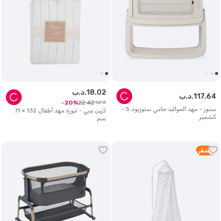
02
.
18
د.ب.
64
.
117
د.ب.
د.ب.
22
.
42
20
سنوز - مهد المواليد جانبي سنوزبود 5 -
كرين بيبي - تنورة مهد أطفال 132 × 71
كشمير
سم
4
متبقي