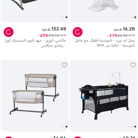
28
.
16
د.ب.
48
.
132
د.ب.
د.ب.
د.ب.
173
.
13
22
.
42
23
27
بمبل اند بيرد - ناموسية أطفال مع حامل
ماكسي-كوزي - مهد النوم المشترك آيورا
ناموسية - خالية من BPA
- رمادي جرافيتي