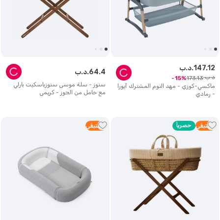
12
.
147
د.ب.
4
.
64
د.ب.
د.ب.
173
.
13
15
سنوز - سلة موسى سنوزباسكيت بارلي
ماكسي-كوزي - مهد النوم المشترك آيورا
مع حامل من الجوز - كريمي
- رمادي
2
متبقي
حصرياً
4
متبقي