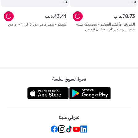
73
.
78
د.ب.
41
.
43
د.ب.
الخروف الأخضر الصغير - مجموعة سلة
شيكو - مهد مامي بود 3 في 1 - رمادي
موسى وحامل ثابت - كتان قمحي
تجربة تسوق سلسة
تعرفي علينا