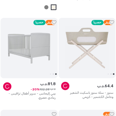
1
متبقي
حصرياً
5
متبقي
حصرياً
8
.
81
د.ب.
4
.
64
د.ب.
د.ب.
102
.
28
20
سنوز - سلة سنوز باسكيت الشعير
بيبي إليجانس - سرير أطفال ترافيس -
وحامل الكشمير - كريمي
رمادي حصري
2
متبقي