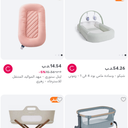
54
.
14
د.ب.
26
.
54
د.ب.
د.ب.
15
.
36
5
شيكو - وسادة مامي بود 4 في 1 - زيتوني
ليتل ستوري - مهد المواليد المتنقل
للاسترخاء - زهري
2
متبقي