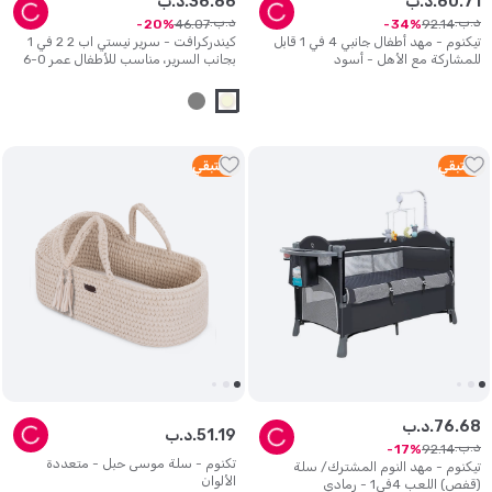
71
.
60
د.ب.
86
.
36
د.ب.
د.ب.
د.ب.
46
.
07
92
.
14
20
34
تيكنوم - مهد أطفال جانبي 4 في 1 قابل
كيندركرافت - سرير نيستي اب 2 2 في 1
للمشاركة مع الأهل - أسود
بجانب السرير، مناسب للأطفال عمر 0-6
أشهر - بيج
5
متبقي
3
متبقي
68
.
76
د.ب.
19
.
51
د.ب.
د.ب.
92
.
14
17
تكنوم - سلة موسى حبل - متعددة
تيكنوم - مهد النوم المشترك/ سلة
الألوان
(قفص) اللعب 4في1 - رمادي