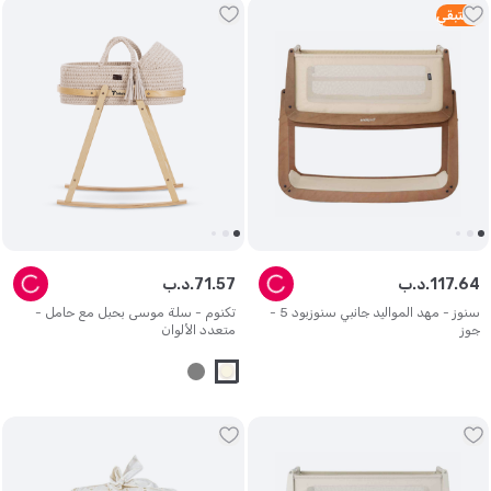
3
متبقي
64
.
117
د.ب.
57
.
71
د.ب.
سنوز - مهد المواليد جانبي سنوزبود 5 -
تكنوم - سلة موسى بحبل مع حامل -
جوز
متعدد الألوان