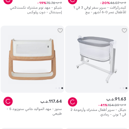
د.ب.
د.ب.
75
.
76
46
.
07
19
20
كيندركرافت - سرير سفر لوفي 3 في 1
شيكو - مهد نوم مشترك نكست2مي
للأطفال عمر 0-6 أشهر - بيج
إسينشال - دون ريلوكس
63
.
91
د.ب.
64
.
117
د.ب.
د.ب.
154
.
09
41
سنوز - مهد المواليد جانبي سنوزبود 5 -
جيكل - سرير أطفال مشترك وأرجوحة 2
طبيعي
في 1 بوني - رمادي