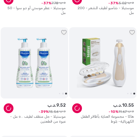
د.ب.
د.ب.
7
.
78
5
.
02
37
37
موستيلا - شامبو لطيف للشعر - 200
موستيلا - عطر موستي أو دو سوا - 50
مل
مل
55
.
10
د.ب.
52
.
9
د.ب.
د.ب.
د.ب.
15
.
56
11
.
67
39
10
هاكا - مجموعة العناية بأظافر الطفل
موستيلا - جل منظف لطيف ٥٠٠ مل -
الكهربائية- بلوط
عبوة من قطعتين