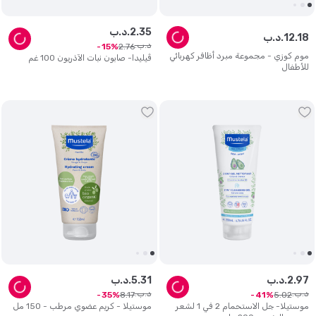
35
.
2
د.ب.
18
.
12
د.ب.
د.ب.
2
.
76
15
موم كوزي - مجموعة مبرد أظافر كهربائي
ڤيليدا- صابون نبات الآذريون 100 غم
للأطفال
97
.
2
د.ب.
31
.
5
د.ب.
د.ب.
د.ب.
8
.
17
5
.
02
35
41
موستيلا- جل الاستحمام 2 في 1 لشعر
موستيلا - كريم عضوي مرطب - 150 مل