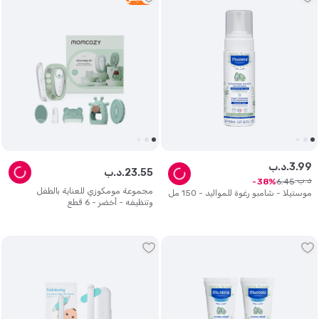
99
.
3
د.ب.
55
.
23
د.ب.
د.ب.
6
.
45
38
مجموعة مومكوزي للعناية بالطفل
موستيلا - شامبو رغوة للمواليد - 150 مل
وتنظيفه - أخضر - 6 قطع