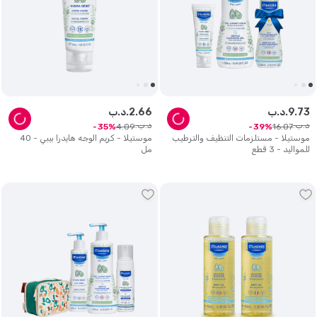
73
.
9
د.ب.
66
.
2
د.ب.
د.ب.
د.ب.
4
.
09
16
.
07
35
39
موستيلا - مستلزمات التنظيف والترطيب
موستيلا - كريم الوجه هايدرا بيبي - 40
للمواليد - 3 قطع
مل