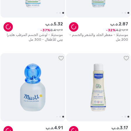
87
.
2
د.ب.
32
.
5
د.ب.
د.ب.
د.ب.
8
.
4
4
.
2
37
32
موستيلا - معطر الجلد والشعر والجسم -
موستيلا - لوشن الجسم المرطب هايدرا
200 مل
بيبي للأطفال - 300 مل
17
.
3
د.ب.
91
.
4
د.ب.