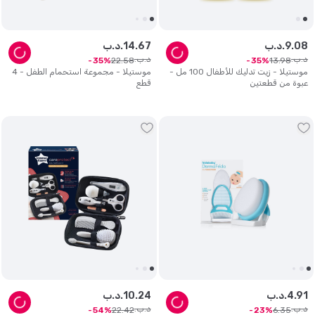
08
.
9
د.ب.
67
.
14
د.ب.
د.ب.
د.ب.
22
.
58
13
.
98
35
35
موستيلا - زيت تدليك للأطفال 100 مل -
موستيلا - مجموعة استحمام الطفل - 4
عبوة من قطعتين
قطع
91
.
4
د.ب.
24
.
10
د.ب.
د.ب.
د.ب.
22
.
42
6
.
35
54
23