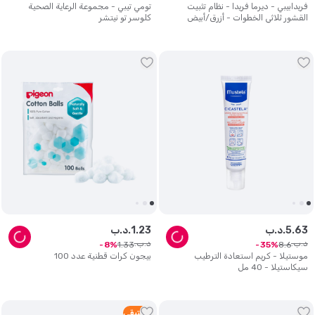
فريدابيبي - ديرما فريدا - نظام تثبيت
تومي تيبي - مجموعة الرعاية الصحية
القشور ثلاثي الخطوات - أزرق/أبيض
كلوسر تو نيتشر
63
.
5
د.ب.
23
.
1
د.ب.
د.ب.
د.ب.
1
.
33
8
.
6
8
35
موستيلا - كريم استعادة الترطيب
بيجون كرات قطنية عدد 100
سيكاستيلا - 40 مل
2
متبقي