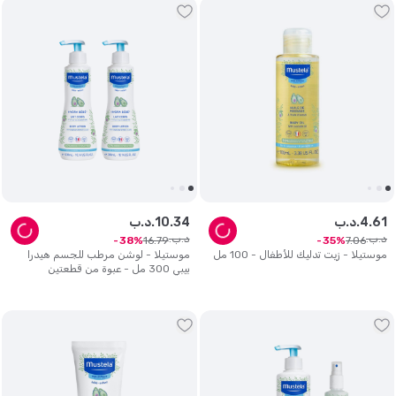
61
.
4
د.ب.
34
.
10
د.ب.
د.ب.
د.ب.
16
.
79
7
.
06
38
35
موستيلا - زيت تدليك للأطفال - 100 مل
موستيلا - لوشن مرطب للجسم هيدرا
بيبي 300 مل - عبوة من قطعتين