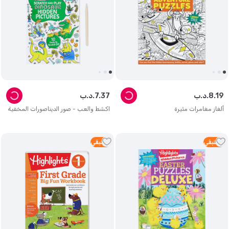
19
.
8
د.ب.
37
.
7
د.ب.
ألغاز مغامرات مثيرة
اكشط والعب - صور الديناصورات المخفية
2
متبقي
1
متبقي