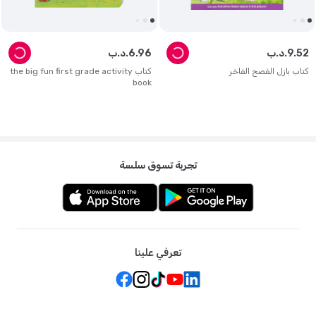
52
.
9
د.ب.
96
.
6
د.ب.
كتاب بازل الفصح الفاخر
كتاب the big fun first grade activity
book
تجربة تسوق سلسة
تعرفي علينا