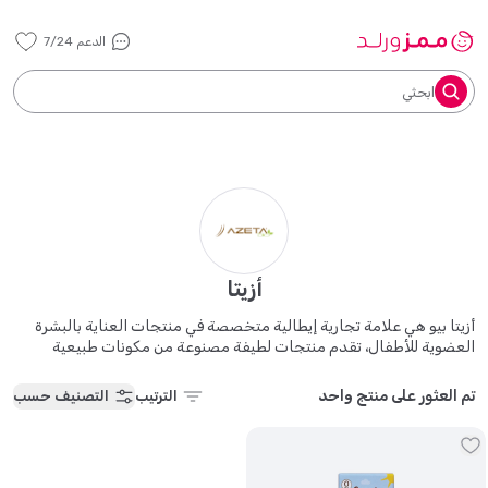
الدعم 7/24
ابحثي
أزيتا
أزيتا بيو هي علامة تجارية إيطالية متخصصة في منتجات العناية بالبشرة
العضوية للأطفال، تقدم منتجات لطيفة مصنوعة من مكونات طبيعية
معتمدة. تم اختبارها من قبل أطباء الجلدية وهي خالية من المواد
الكيميائية الضارة، وتوفر تركيباتها عناية آمنة ومغذية لبشرة الأطفال
تم العثور على منتج واحد
الترتيب
التصنيف حسب
الحساسة.