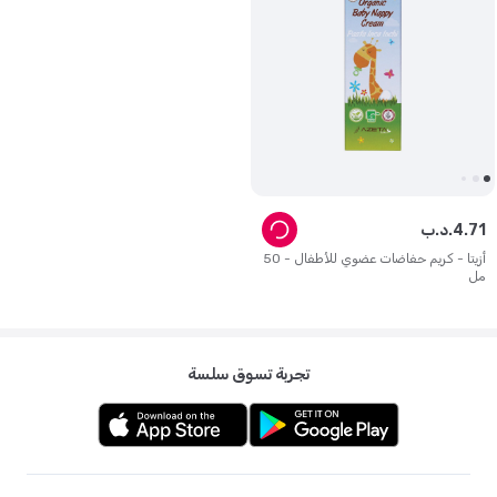
71
.
4
د.ب.
أزيتا - كريم حفاضات عضوي للأطفال - 50
مل
تجربة تسوق سلسة