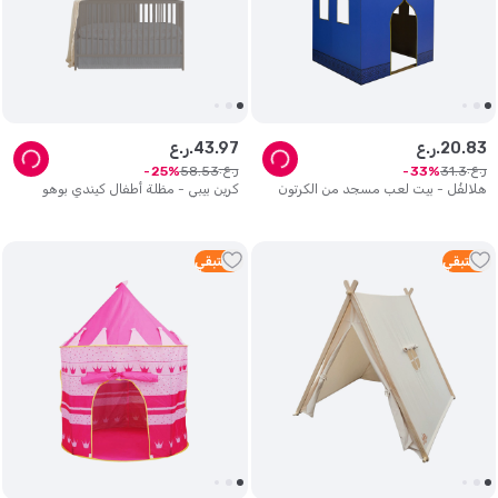
83
.
20
ر.ع.
97
.
43
ر.ع.
ر.ع.
ر.ع.
58
.
53
31
.
3
25
33
هلالفُل - بيت لعب مسجد من الكرتون
كرين بيبي - مظلة أطفال كيندي بوهو
3
متبقي
3
متبقي