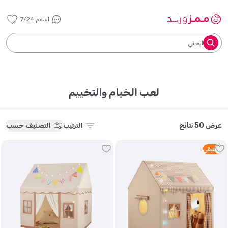
الدعم 7/24
ابحثي
لعب الخيام والتخييم
عرض 50 نتائج
الترتيب
التصنيف حسب
2
متبقي