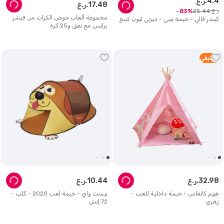
4
.
4
ر.ع.
48
.
17
ر.ع.
ر.ع.
25
.
44
83
مجموعة ألعاب حوض الكرات من فيشر
كيندر فالي - خيمة تيبي - ديزني ليون كينغ
برايس مع نفق و25 كرة
5
متبقي
98
.
32
ر.ع.
44
.
10
ر.ع.
هوم كانفاس - خيمة داخلية للعب -
بيست واي - خيمة لعب 2020 - كلب -
زهري
72 إنش