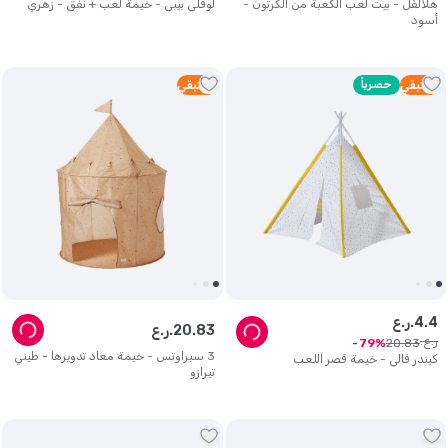
هلالفُل - بيت لعب الكعبة من الكرتون -
لوفلي بيبي - خيمة لعب + نفق - زهري
أسود
1
متبقي
حصرياً
1
متبقي
4
.
4
ر.ع.
83
.
20
ر.ع.
ر.ع.
20
.
83
79
3 سبراوتس - خيمة معاد تدويرها - طيني
كيندر فالي - خيمة قصر اللعب
تيرازو