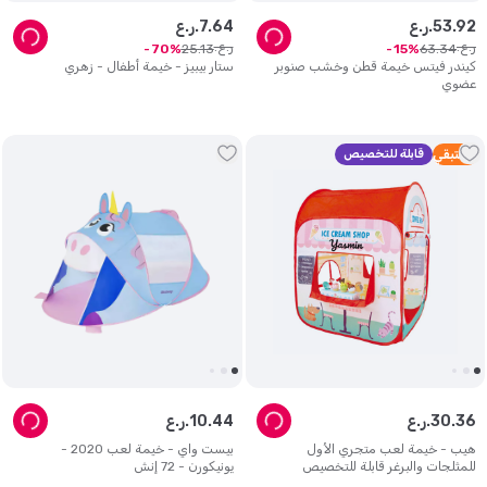
92
.
53
ر.ع.
64
.
7
ر.ع.
ر.ع.
ر.ع.
25
.
13
63
.
34
70
15
كيندر فيتس خيمة قطن وخشب صنوبر
ستار بيبيز - خيمة أطفال - زهري
عضوي
2
متبقي
قابلة للتخصيص
36
.
30
ر.ع.
44
.
10
ر.ع.
هيب - خيمة لعب متجري الأول
بيست واي - خيمة لعب 2020 -
للمثلجات والبرغر قابلة للتخصيص
يونيكورن - 72 إنش