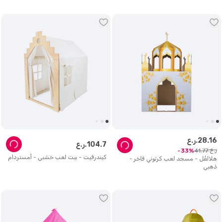
16
.
28
ر.ع.
7
.
104
ر.ع.
ر.ع.
41
.
77
33
كيندرفيت - بيت لعب خشبي - أمستردام
هلالفُل - مسجد لعب كرتوني فاخر -
ذهبي