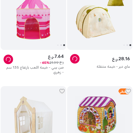
64
.
7
ر.ع.
16
.
28
ر.ع.
ر.ع.
21
.
99
65
ماي دير - خيمة متنقلة
صن بيبي - خيمة اللعب بارتفاع 135 سم
- زهري
5
متبقي