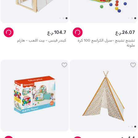
07
.
26
ر.ع.
7
.
104
ر.ع.
تشينج تشينج -منزل الكراتمع 100 كرة
كيندر فيتس - بيت اللعب - هارلم
ملونة