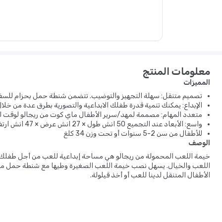
معلومات المنتج
المميزات
تصميم متنقل: سهلة التجهيز والتوضيب. تتضمن شنطة حمل بحزام للسفر أو
الإبداع: يمكنك تنمية قدرة طفلك الابداعية والتصورية بطرق عدة من خلال
متعدد المهام: مصممة لمهد/سرير الأطفال ماي كوت من ريجالو لوقت 
واسع: الأبعاد عند التجميع 50 انش طول × 27 انش عرض × 47 انش ارتفاع. يمكن طيها حتى 31 × 11 × 7 انش لسهولة التخزين
للأطفال من سن 2-5 سنوات أو تحت وزن 34 كلغ
الوصف
خيمة اللعب المحمولة من ريجالو هي مساحة إبداعية للعب من أجل طفلك. 
اللعب والخيال. يسهل نصب خيمة اللعب الصغيرة وطيها مع شنطة حمل مريح
الأطفال المتنقل لدينا للعب أو أخذ قيلولة.