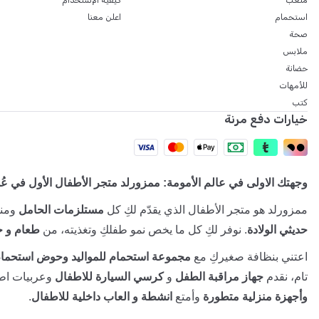
ملعب
كيفية الإستخدام
استحمام
اعلن معنا
صحة
ملابس
حضانة
للأمهات
كتب
خيارات دفع مرنة
وجهتك الاولى في عالم الأمومة: ممزورلد متجر الأطفال الأول في عُ
ممزورلد هو متجر الأطفال الذي يقدّم لكِ كل
مستلزمات الحامل
ومنت
حديثي الولادة
. نوفر لكِ كل ما يخص نمو طفلكِ وتغذيته، من
طعام و ح
اعتني بنظافة صغيركِ مع
مجموعة استحمام للمواليد وحوض استحمام
تام، نقدم
جهاز مراقبة الطفل
و
كرسي السيارة للاطفال
وعربيات اطف
وأجهزة منزلية متطورة
وأمتع
انشطة و العاب داخلية للاطفال
.