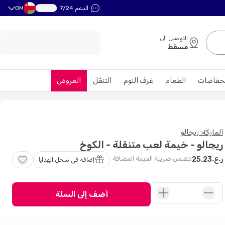
English
الدعم 7/24
OM
التوصيل الى
مسقط
حفاضات
الطعام
غرف النوم
التنقّل
العروض
الماركة: ريجالو
ريجالو - خيمة لعب متنقلة - الكوخ
تتضمن ضريبة القيمة المضافة
ر.ع.
25
.
23
إضافة في سجل الهدايا
أضف إلى السلة