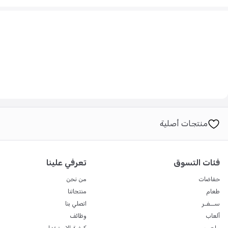
منتجات أصلية
فئات التسوق
تعرفي علينا
حفاضات
من نحن
طعام
منتجاتنا
ســفـر
اتصلي بنا
ألعاب
وظائف