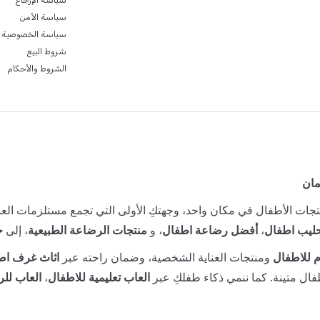
سياسة الإرجاع
سياسة الأمن
سياسة الخصوصية
شروط البيع
الشروط والأحكام
مان
جات الأطفال في مكان واحد، وجهتكِ الأولى التي تجمع مستلزمات العنا
ليب اطفال
،
أفضل رضاعة اطفال
، و
منتجات الرضاعة الطبيعية
، إلى
ح
 للاطفال
ومنتجات العناية الشخصية، وضمان راحته عبر
اثاث غرف اط
ال متينة. كما ننمي ذكاء طفلكِ عبر
العاب تعليمية للاطفال
،
العاب للر