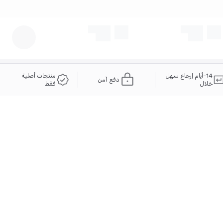
14-أيام إرجاع سهل
منتجات أصلية
دفع آمن
خلال
فقط