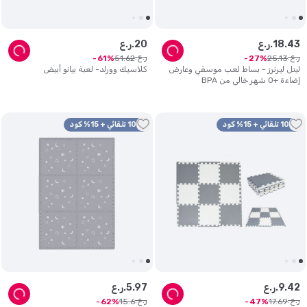
43
.
18
ر.ع.
20
ر.ع.
ر.ع.
ر.ع.
51
.
62
25
.
13
61
27
ليتل ليرنرز - بساط لعب موسقي وعارض
كلاسيك وورلد- لعبة بيانو أبيض
إضاءة +0 شهر خالي من BPA
10% تلقائي + 15% كود
10% تلقائي + 15% كود
42
.
9
ر.ع.
97
.
5
ر.ع.
ر.ع.
ر.ع.
15
.
6
17
.
69
62
47