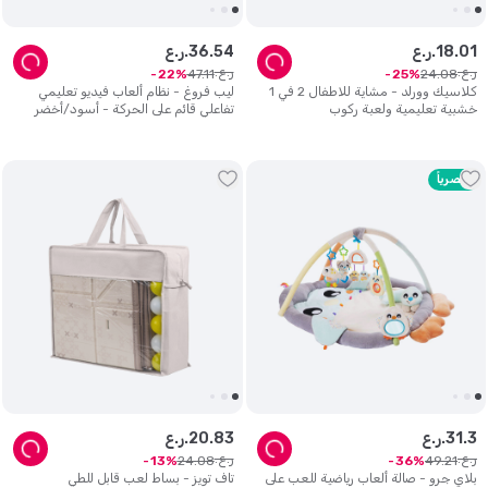
01
.
18
ر.ع.
54
.
36
ر.ع.
ر.ع.
ر.ع.
47
.
11
24
.
08
22
25
كلاسيك وورلد - مشاية للاطفال 2 في 1
ليب فروغ - نظام ألعاب فيديو تعليمي
خشبية تعليمية ولعبة ركوب
تفاعلي قائم على الحركة - أسود/أخضر
حصرياً
3
.
31
ر.ع.
83
.
20
ر.ع.
ر.ع.
ر.ع.
24
.
08
49
.
21
13
36
بلاي جرو - صالة ألعاب رياضية للعب على
تاف تويز - بساط لعب قابل للطي