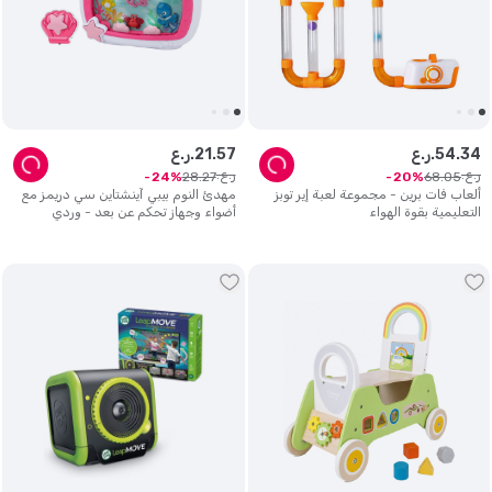
34
.
54
ر.ع.
57
.
21
ر.ع.
ر.ع.
ر.ع.
28
.
27
68
.
05
24
20
ألعاب فات برين - مجموعة لعبة إير توبز
مهدئ النوم بيبي آينشتاين سي دريمز مع
التعليمية بقوة الهواء
أضواء وجهاز تحكم عن بعد - وردي