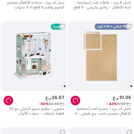
بامبل & بيرد - بلاطات لعب إسفنجية
بمبل اند بيرد - سجادة للأطفال بتصميم
آمنة للأطفال - رمادي وكريمي - 9 قطع
النجوم والقمر 6 قطع 0-3 سنوات
10% تلقائي + 15% كود
حصرياً
05
.
10
ر.ع.
07
.
26
ر.ع.
ر.ع.
ر.ع.
52
.
35
17
.
69
50
43
بامبل آند بيرد - حصيرة لعب إسفنجية
سموبي - مطبخ شيري التخيلي مع 25
للأطفال بتصميم خشب بيج طبيعي - 6
قطعة ملحقات - متعدد الألوان
قطع.