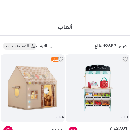
ألعاب
عرض 19687 نتائج
الترتيب
التصنيف حسب
2
متبقي
01
.
27
ر.ع.