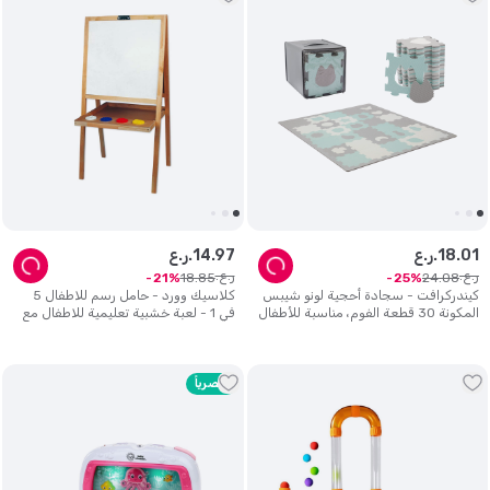
01
.
18
ر.ع.
97
.
14
ر.ع.
ر.ع.
ر.ع.
18
.
85
24
.
08
21
25
كيندركرافت - سجادة أحجية لونو شيبس
كلاسيك وورد - حامل رسم للاطفال 5
المكونة 30 قطعة الفوم، مناسبة للأطفال
في 1 - لعبة خشبية تعليمية للاطفال مع
عمر 0 ​​سنة فما فوق - لون نعناعي
حاويات طلاء
حصرياً