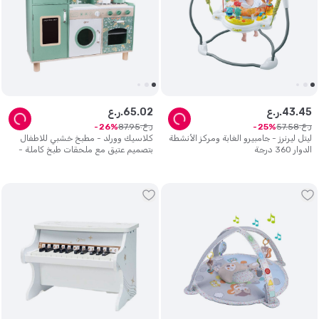
45
.
43
ر.ع.
02
.
65
ر.ع.
ر.ع.
ر.ع.
87
.
95
57
.
58
26
25
ليتل ليرنرز - جامبيرو الغابة ومركز الأنشطة
كلاسيك وورلد - مطبخ خشبي للاطفال
الدوار 360 درجة
بتصميم عتيق مع ملحقات طبخ كاملة -
أخضر