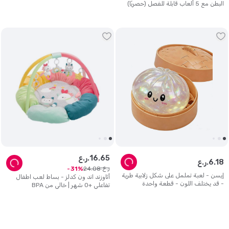
البطن مع 5 ألعاب قابلة للفصل (حصريًا)
65
.
16
ر.ع.
18
.
6
ر.ع.
ر.ع.
24
.
08
31
إيسن - لعبة تململ على شكل زلابية طرية
أثاوزند اند ون كدلز - بساط لعب اطفال
- قد يختلف اللون - قطعة واحدة
تفاعلي +0 شهر | خالي من BPA