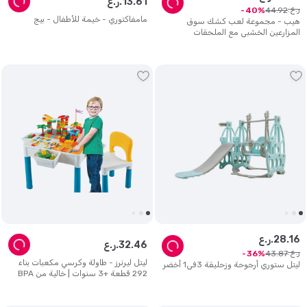
61
.
13
ر.ع.
ر.ع.
44
.
92
40
مامفاكتوري - خيمة للأطفال - بيج
هيب - مجموعة لعب كشك سوق
المزارعين الخشبي مع الملحقات
16
.
28
ر.ع.
46
.
32
ر.ع.
ر.ع.
43
.
87
36
ليتل ليرنرز - طاولة وكرسي مكعبات بناء
ليتل ستوري أرجوحة وزحليقة 3في1 أخضر
292 قطعة +3 سنوات | خالية من BPA