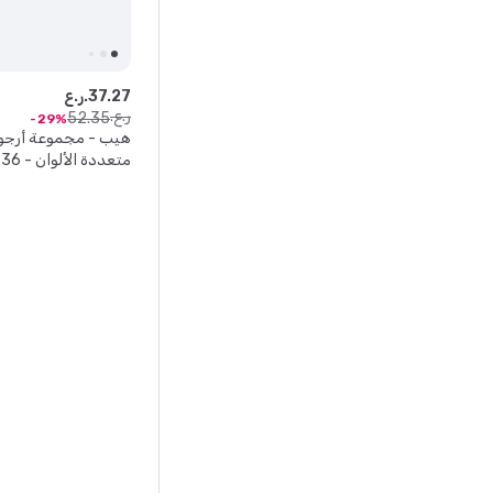
27
.
37
ر.ع.
ر.ع.
52
.
35
29
هيب - مجموعة أرجوح
متعددة الألوان - 36 قدم