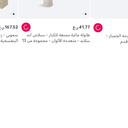
77
.
41
ر.ع.
52
.
167
ر.ع.
طاولة مائية ممتعة للكبار - سبلاش آند
ة الجمباز -
سلايد - متعددة الألوان - مجموعة من 13
البنفسجية -
قطعة