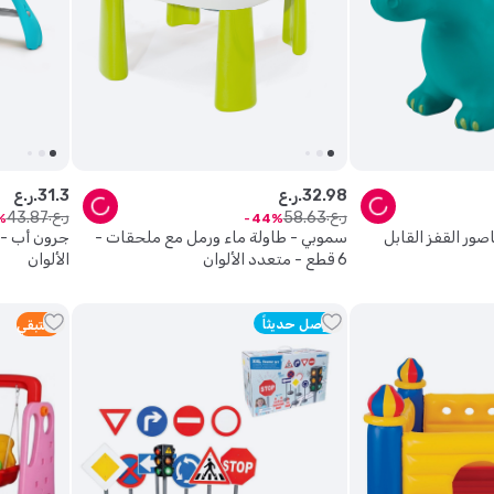
98
.
32
ر.ع.
3
.
31
ر.ع.
ر.ع.
ر.ع.
43
.
87
58
.
63
44
اصور القفز القابل
سموبي - طاولة ماء ورمل مع ملحقات -
جرون أب - 
6 قطع - متعدد الألوان
الألوان
وصل حديثاً
1
متبقي