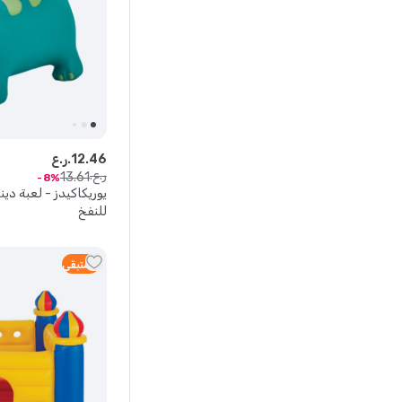
46
.
12
ر.ع.
ر.ع.
13
.
61
8
يوريكاكيدز - لعبة دين
للنفخ
3
متبقي