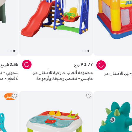
77
.
90
ر.ع.
35
.
52
ر.ع.
مجموعة ألعاب خارجية للأطفال من
سموبي - طا
لين للأطفال من
مايتس - تتضمن زحليقة وأرجوحة
6 قطع - متعدد الألوان
5
متبقي