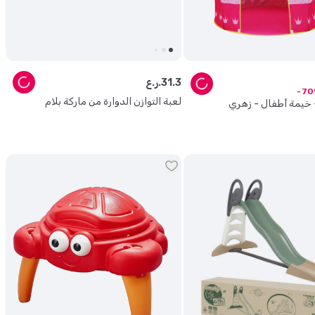
3
.
31
ر.ع.
70
لعبة التوازن الدوارة من ماركة بلام
- خيمة أطفال - زهري