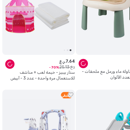
64
.
7
ر.ع.
ر.ع.
25
.
13
70
ولة ماء ورمل مع ملحقات -
ستار بيبيز - خيمة لعب + مناشف
للاستعمال مرة واحدة - عدد 3 - أبيض
1
متبقي