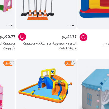
77
.
41
ر.ع.
77
.
90
ر.ع.
ألدورو - مجموعة مرور XXL - مجموعة
مجموعة ألع
نتكس
من 14 قطعة
وأرجوحة
3
متبقي
3
متبقي