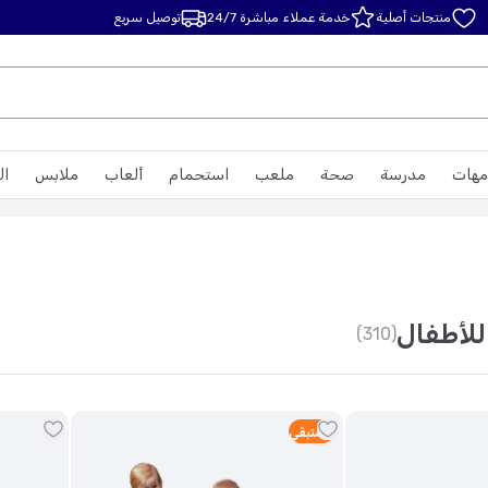
منتجات أصلية
خدمة عملاء مباشرة 24/7
توصيل سريع
مهات
مدرسة
صحة
ملعب
استحمام
ألعاب
ملابس
ال
للأطفال
(310)
2
متبقي