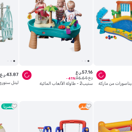
16
.
57
ر.ع.
87
.
43
ر.ع.
ر.ع.
96
.
64
41
ليتل ستوري أر
يناصورات من ماركة
ستيب2 - طاولة الألعاب المائية
حصرياً
1
متبقي