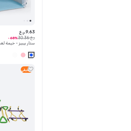
63
.
9
ر.ع.
ر.ع.
30
.
36
68
ستار بيبيز - خيمة لع
1
متبقي