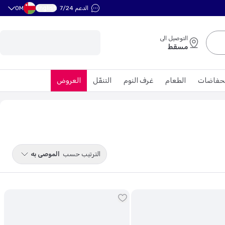
English
الدعم 7/24
OM
التوصيل الى
مسقط
حفاضات
الطعام
غرف النوم
التنقّل
العروض
الترتيب حسب
الموصى به