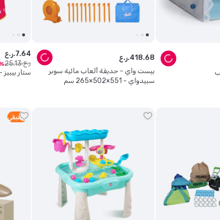
64
.
7
ر.ع.
68
.
418
ر.ع.
ر.ع.
25
.
13
بيست واي - حديقة ألعاب مائية سوبر
ب
ستار بيبيز 
سبيدواي - 551×502×265 سم
1
متبقي