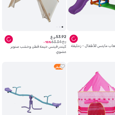
92
.
53
ر.ع.
ر.ع.
63
.
34
15
اب مايتس للأطفال - زحليقة
كيندر فيتس خيمة قطن وخشب صنوبر
عضوي
1
متبقي