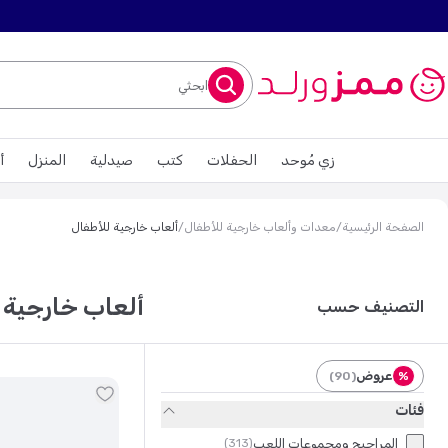
ابحثي
زي مُوحد
الحفلات
كتب
صيدلية
المنزل
أ
الصفحة الرئيسية
/
معدات وألعاب خارجية للأطفال
/
ألعاب خارجية للأطفال
ألعاب خارجية 
التصنيف حسب
عروض
)
90
(
%
فئات
المراجيح ومجموعات اللعب
)
313
(