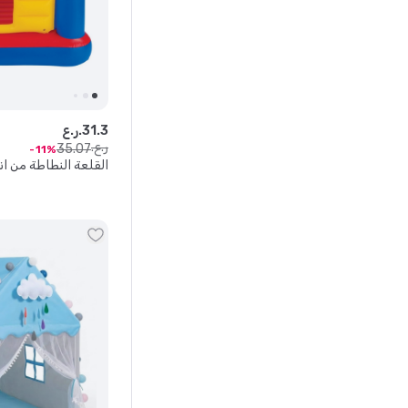
3
.
31
ر.ع.
ر.ع.
35
.
07
11
القلعة النطاطة من ا