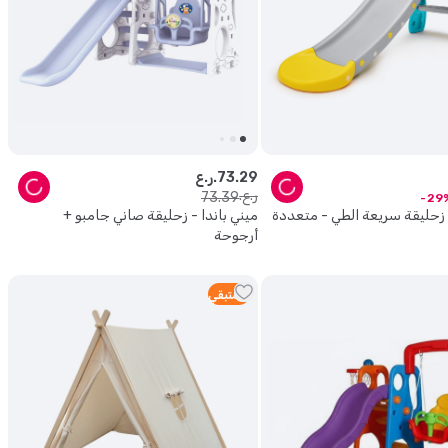
29
.
73
ر.ع.
ر.ع.
73
.
39
29
زحليقة سريعة الطي - متعددة
ميني باندا - زحليقة صاني جامبو +
أرجوحة
3
متبقي