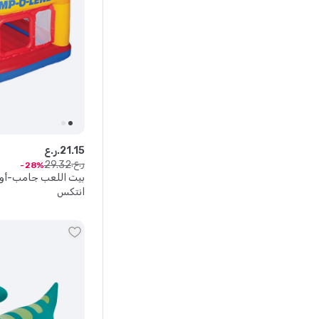
15
.
21
ر.ع.
ر.ع.
29
.
32
28
بيت اللعب جامب-أو-
انتكس