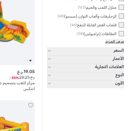
منازل اللعب والخيم
)
123
(
الزحليقات وألعاب التوازن (سيسو)
)
68
(
قلعات القفز القابلة للنفخ
)
46
(
النطاطات (ترامبولين)
)
38
(
عرض المزيد
السعر
الأعمار
العلامات التجارية
05
.
19
ر.ع.
النوع
ر.ع.
29
.
21
35
مركز للعب بتصميم د
اللون
انتكس