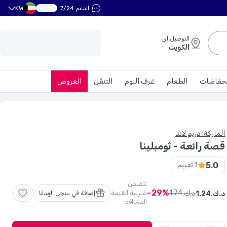
English
الدعم 7/24
KW
التوصيل الى
الكويت
حفاضات
الطعام
غرف النوم
التنقّل
العروض
الماركة: دريم لاند
قصة رائعة - ثومبلينا
5.0
1
تقييم
تتضمن
29
1
.
74
د.ك.
ضريبة القيمة
د.ك.
24
.
1
إضافة في سجل الهدايا
المضافة