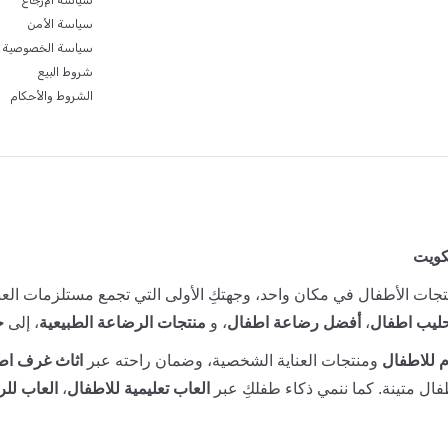
سياسة الإرجاع
سياسة الأمن
سياسة الخصوصية
شروط البيع
الشروط والأحكام
كويت
جات الأطفال في مكان واحد، وجهتكِ الأولى التي تجمع مستلزمات العنا
ليب اطفال
،
أفضل رضاعة اطفال
، و
منتجات الرضاعة الطبيعية
، إلى
ح
 للاطفال
ومنتجات العناية الشخصية، وضمان راحته عبر
اثاث غرف اط
ال متينة. كما ننمي ذكاء طفلكِ عبر
العاب تعليمية للاطفال
،
العاب للر