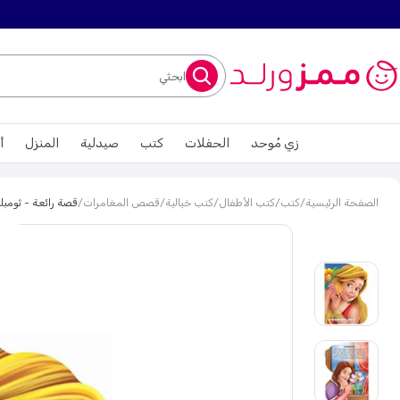
ابحثي
زي مُوحد
الحفلات
كتب
صيدلية
المنزل
أ
الصفحة الرئيسية
/
كتب
/
كتب الأطفال
/
كتب خيالية
/
قصص المغامرات
/
قصة رائعة - ثومبلي