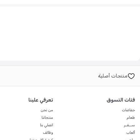
منتجات أصلية
فئات التسوق
تعرفي علينا
حفاضات
من نحن
طعام
منتجاتنا
ســفـر
اتصلي بنا
ألعاب
وظائف