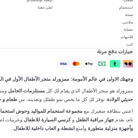
ملعب
كيفية الإستخدام
استحمام
اعلن معنا
صحة
ملابس
حضانة
للأمهات
كتب
خيارات دفع مرنة
وجهتك الاولى في عالم الأمومة: ممزورلد متجر الأطفال الأول في ال
ممزورلد هو متجر الأطفال الذي يقدّم لكِ كل
مستلزمات الحامل
ومنت
حديثي الولادة
. نوفر لكِ كل ما يخص نمو طفلكِ وتغذيته، من
طعام و ح
اعتني بنظافة صغيركِ مع
مجموعة استحمام للمواليد وحوض استحمام
تام، نقدم
جهاز مراقبة الطفل
و
كرسي السيارة للاطفال
وعربيات اطف
وأجهزة منزلية متطورة
وأمتع
انشطة و العاب داخلية للاطفال
.