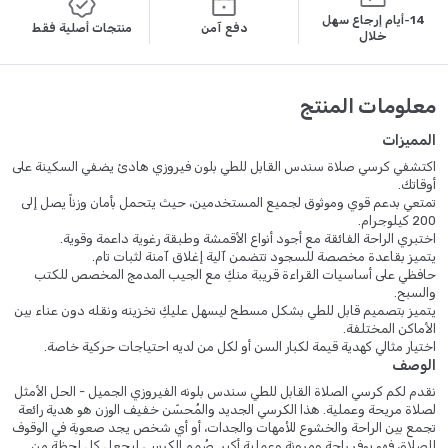
14-أيام إرجاع سهل
دفع آمن
منتجات أصلية فقط
خلال
معلومات المنتج
المميزات
اكتشفي كرسي صلاة سندس القابل للطي بلون فيروزي هادئ يضفي السكينة على
أوقاتك.
تمتعي بدعم قوي وموثوق لجميع المستخدمين، حيث يتحمل بأمان وزناً يصل إلى
200 كيلوجرام.
اختبري الراحة الفائقة مع أجود أنواع الأقمشة وطبقة رغوية داعمة وقوية.
يتميز بقاعدة مخصصة للسجود تتضمن آلية إغلاق آمنة لثبات تام.
حافظي على أساسيات القراءة قريبة منكِ مع الجيب المدمج المخصص للكتب
والسبح.
يتميز بتصميم قابل للطي بشكل مسطح ليسهل عليكِ تخزينه ونقله دون عناء بين
الأماكن المختلفة.
اختيار مثالي كهدية قيمة لكبار السن أو لكل من لديه احتياجات حركية خاصة.
الوصف
نقدم لكم كرسي الصلاة القابل للطي سندس بلونه الفيروزي الجميل - الحل الأمثل
لصلاة مريحة وعملية. هذا الكرسي الجديد والمُحسّن خفيف الوزن هو هدية رائعة
تجمع بين الراحة والخشوع للأمهات والجدات، أو أي شخص يجد صعوبة في الوقوف
للصلاة، فهو يوفر راحة ومرونة وعملية أكبر. صُمم الكرسي ليجعل كل لحظة من