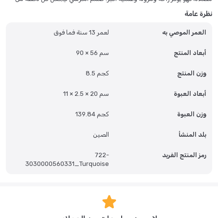
العبادة هادئة وخالية من الإجهاد، فهو قابل للطي وسهل التخزين في أي منزل.
نظرة عامة
استمتع بدعم فائق بفضل تصميمه الذي يتميز بطبقة إسفنجية مريحة وقوية،
العمر الموصي به
لعمر 13 سنة فما فوق
مبطنة برغوة مضغوطة عالية الجودة ومغطاة بنسيج قطني فاخر. هذا يضمن
المتانة والنعومة. ومن الميزات العملية وجود جيب مُجهز، مثالي لحفظ المصحف
أو كتب الأدعية في متناول يدك أثناء الصلاة أو القراءة. كرسي سندس هو الرفيق
أبعاد المنتج
90 × 56 سم
الأمثل للراحة الروحية والسهولة.
وزن المنتج
8.5 كجم
الأسئلة الشائعة:
أبعاد العبوة
11 × 2.5 × 20 سم
س: هل يصعب نقل الكرسي أو تخزينه؟
ج: على الإطلاق. كرسي الصلاة سندس مصمم ليكون خفيف الوزن، قابلة للطي
وزن العبوة
139.84 كجم
وسهلة التخزين، مما يوفر مرونة كبيرة.
بلد المنشأ
الصين
س: ما هي المواد المستخدمة في الحشو والغطاء؟
رمز المنتج الفريد
722-
ج: مغطاة بقماش قطني عالي الجودة ومبطنة بطبقة إسفنجية مريحة وقوية،
3030000560331_Turquoise
تتضمن رغوة مضغوطة ممتازة.
س: ما فائدة ميزة الجيب؟
ج: الكرسي مزود بحامل جيب مخصص لتحضير المصحف وكتب الأدعية.
س: لمن يناسب كرسي الصلاة هذا؟