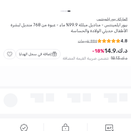
الماركة: بيور ايلمينتس
بيور ايلمينتس - مناديل مبللة 99.9% ماء - عبوة من 768 منديل لبشرة
الأطفال حديثي الولادة والحساسة
4.8
886
تقييمات
د.ك.
14
.
9
18
إضافة في سجل الهدايا
18
.
13
د.ك.
تتضمن ضريبة القيمة المضافة