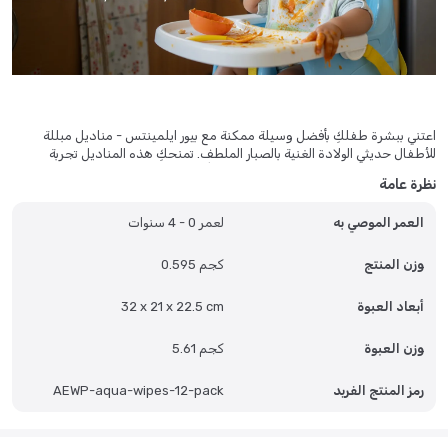
اعتني ببشرة طفلكِ بأفضل وسيلة ممكنة مع بيور ايلمينتس - مناديل مبللة
للأطفال حديثي الولادة الغنية بالصبار الملطف. تمنحكِ هذه المناديل تجربة
تنظيف معتدلة تماثل شعور الماء النقي تماماً.
نظرة عامة
إن تركيبة الماء بنسبة 99.9% تجعلها الخيار المثالي للرضع منذ اليوم الأول، كما
يساعد إضافة مستخلص الصبار في تهدئة وترطيب البشرة خلال كل عملية تغيير
العمر الموصي به
لعمر 0 - 4 سنوات
للحفاض. لن تقلقي بعد اليوم من تحسس البشرة، فـ مناديل بيور اليمنتس
مصممة لتكون لطيفة كقطنة مبللة.
تتعدد استخدامات مناديل بيور اليمنتس للاطفال؛ فهي ليست للحفاضات فقط،
وزن المنتج
0.595 كجم
بل يمكنكِ استخدامها بأمان لمسح الأيدي الملتصقة والوجوه المتسخة بعد
الوجبات. وبما أن الكثير من مناديل مبللة للاطفال تحتوي على مواد كيميائية
أبعاد العبوة
32 x 21 x 22.5 cm
قاسية قد تسبب الطفح الجلدي، فقد استبعدت بيور ايلمينتس الكحول والبارابين
تماماً لضمان حماية بشرة طفلكِ.
وزن العبوة
5.61 كجم
هذه المناديل مصنوعة من نسيج نباتي ناعم وقوي بما يكفي للتعامل مع الفوضى
الكبيرة دون أن يتمزق. وبفضل العبوة الضخمة المكونة من 12 عبوة فرعية،
ستوفرين الوقت والمال وتضمنين بقاء طفلكِ نظيفاً ومنتعشاً دائماً.
رمز المنتج الفريد
AEWP-aqua-wipes-12-pack
الأسئلة الشائعة