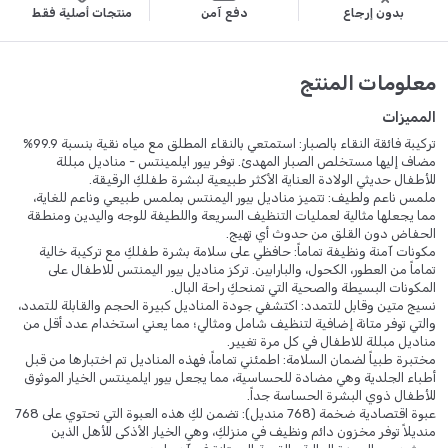
بدون إرجاع
دفع آمن
منتجات أصلية فقط
معلومات المنتج
المميزات
تركيبة فائقة النقاء بالصبار: استمتعي بالنقاء المطلق مع مياه نقية بنسبة 99.9%
مضاف إليها مستخلص الصبار المهدئ. توفر بيور ايلمينتس - مناديل مبللة
للأطفال حديثي الولادة العناية الأكثر طبيعية لبشرة طفلكِ الرقيقة.
ملمس ناعم ولطيف: تتميز مناديل بيور اليمنتس بملمس طبيعي وناعم للغاية،
مما يجعلها مثالية لعمليات التنظيف السريعة واللطيفة للوجه واليدين ومنطقة
الحفاض دون القلق من حدوث أي تهيج.
مكونات آمنة ونظيفة تماماً: حافظي على سلامة بشرة طفلكِ مع تركيبة خالية
تماماً من العطور، الكحول، والبارابين. تركز مناديل بيور اليمنتس للاطفال على
المكونات البسيطة والصحية التي تمنحكِ راحة البال.
نسيج متين وقابل للتمدد: اكتشفي جودة المناديل كبيرة الحجم والقابلة للتمدد،
والتي توفر متانة إضافية لتنظيف شامل ومثالي؛ مما يعني استخدام عدد أقل من
مناديل مبللة للاطفال في كل مرة تغيير.
مختبرة طبياً لضمان السلامة: اطمئني تماماً، فهذه المناديل تم اختبارها من قبل
أطباء الجلدية وهي مضادة للحساسية، مما يجعل بيور ايلمينتس الخيار الموثوق
للأطفال ذوي البشرة الحساسة جداً.
عبوة اقتصادية ضخمة (768 منديل): تضمن لكِ هذه العبوة التي تحتوي على 768
منديلاً توفر مخزون دائم ونظيف في منزلكِ، وهي الخيار الأذكى للأهل الذين