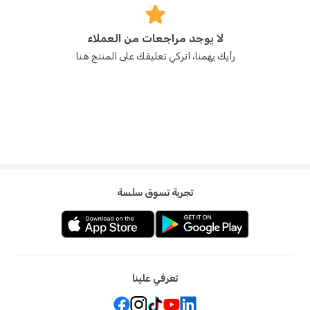
س: هل مناديل بيور ايلمينتس المائية آمنة للأطفال المصابين بالإكزيما؟
ج: نعم، بفضل تركيبتها التي تعتمد على 99.9% ماء مع الصبار الملطف، فهي مضادة
للحساسية ولطيفة جداً على البشرة المعرضة للإكزيما.
لا يوجد مراجعات من العملاء
رأيك يهمنا، اتركي تعليقك على المنتج هنا
س: هل يمكن استخدام هذه المناديل على وجه وجسم المولود الجديد؟
ج: بكل تأكيد، التركيبة المائية النقية تجعل بيور ايلمينتس - مناديل مبللة للأطفال
حديثي الولادة خفيفة وآمنة تماماً للاستخدام على الأماكن الأكثر حساسية لدى
الرضع.
س: ما الفرق بين النسخة المائية العادية ونسخة الصبار ؟
ج: كلاهما يحتوي على 99.9% مياه نقية، لكن هذه النسخة مضاف إليها مستخلص
الصبار لتوفير فوائد إضافية في تهدئة وترطيب البشرة بشكل أكبر.
س: كم منديل تحتوي المجموعة الكاملة؟
ج: تحتوي هذه العبوة الضخمة على 12 عبوة فرعية، وبإجمالي 768 منديلاً، مما
تجربة تسوق سلسة
يجعلها خياراً اقتصادياً يدوم طويلاً.
س: هل مناديل بيور اليمنتس للاطفال خالية من الروائح؟
ج: نعم، هي خالية تماماً من العطور الكيميائية، مما يمنع حدوث الاحمرار أو
الحساسية التي تسببها العطور عادةً في المناديل الأخرى.
تعرفي علينا