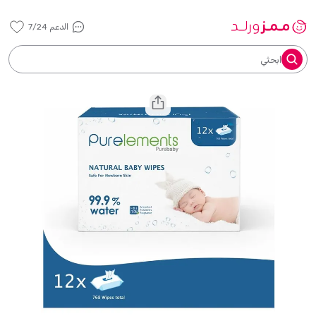
الدعم 7/24
ابحثي