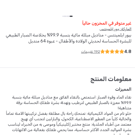
غير متوفر في المخزون حالياً
الماركة: بيور ايلمينتس
بيور ايلمينتس - مناديل مبللة مائية بنسبة 99.9% بخلاصة الصبار الطبيعي
للبشرة الحساسة لحديثي الولادة والأطفال - عبوة 64 منديل
4.8
192
تقييمات
معلومات المنتج
المميزات
نقاء الماء وقوة الصبار: استمتعي بالنقاء الفائق مع مناديل مبللة مائية بنسبة
99.9% معززة بالصبار الطبيعي لترطيب وتهدئة بشرة طفلكِ الحساسة برقة
متناهية!
خلو تام من المواد الكيميائية: تمنحكِ راحة بال مطلقة بفضل تركيبتها الآمنة تماماً
والخالية كلياً من العطور الاصطناعية، الكحول، والبارابين لتجنب أي تهيج.
معتمد من أطباء الجلدية: منتج مختبر إكلينيكياً وموصى به من الخبراء ليناسب
بشرة المواليد الجدد الأكثر حساسية، مما يحمي طفلكِ بفعالية من الالتهابات