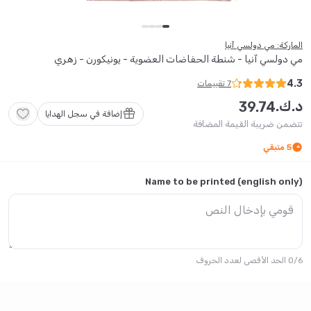
الماركة: مي دولسي آنيا
مي دولسي آنيا - شنطة الحفاضات العضوية - يونيكورن - زهري
4.3
7
تقييمات
د.ك.
39
.
74
إضافة في سجل الهدايا
تتضمن ضريبة القيمة المضافة
5
متبقي
Name to be printed (english only)
6
/
0
الحد الأقصى لعدد الحروف