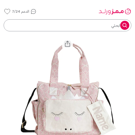
الدعم 7/24
ابحثي