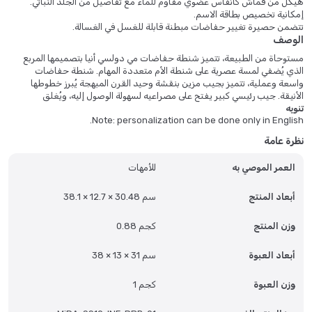
هيكل من قماش كانفاس عضوي مقاوم للماء مع تفاصيل من الجلد النباتي.
إمكانية تخصيص بطاقة الاسم.
تتضمن حصيرة تغيير حفاضات مبطنة قابلة للغسل في الغسالة.
الوصف
مستوحاة من الطبيعة، تتميز شنطة حفاضات مي دولسي أنيا بتصميمها المربع
الذي يُضفي لمسة عصرية على شنطة الأم متعددة المهام. شنطة حفاضات
واسعة وعملية، تتميز بجيب مزين بنقشة وحيد القرن المبهجة يُبرز خطوطها
الأنيقة. جيب رئيسي كبير يفتح على مصراعيه لسهولة الوصول إليه، ويُغلق
تنويه
بسحابات محكمة. تُحفظ أساسيات شنطة الحفاضات بسهولة في الجيب الخلفي
Note: personalization can be done only in English.
بسحاب، لتكون جاهزة للاستخدام. مقابض الكتف تُتيح سهولة الحمل بدون
استخدام اليدين (لتتمكن الأم من حمل طفلها أيضًا). مصنوعة من قماش كانفاس
نظرة عامة
شيك أورجانيك المستدام، إنها إطلالة مثالية لعطلة نهاية الأسبوع، بتصميمها
الانسيابي المميز.
العمر الموصي به
للأمهات
أبعاد المنتج
38.1 × 12.7 × 30.48 سم
وزن المنتج
0.88 كجم
أبعاد العبوة
38 × 13 × 31 سم
وزن العبوة
1 كجم