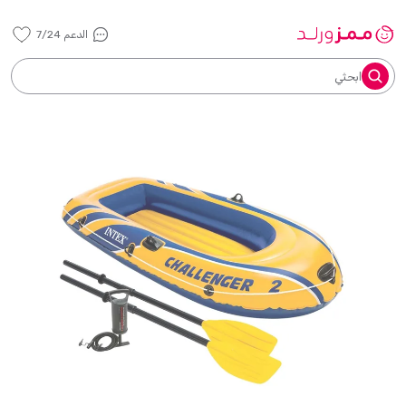
الدعم 7/24
ابحثي