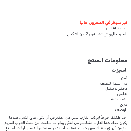
غير متوفر في المخزون حالياً
الماركة: انتكس
القارب الهوائي تشالنجر 2 من انتكس
معلومات المنتج
المميزات
آمن
من السهل تنظيفه
محفز للأطفال
تفاعلي
متعة مائية
مريح
الوصف
أخذ طفلك خارجاً ليركب القارب ليس من المفترض أن يكون غالي الثمن، عندما
يكون معك هذا القارب تشالنجر من انتكي يوفر لك ساعات من متعة القارب المريح
والآمن. أبهري طفلك بمهارات التجديف خاصتك، واستمتعوا بقضاء الوقت الممتع