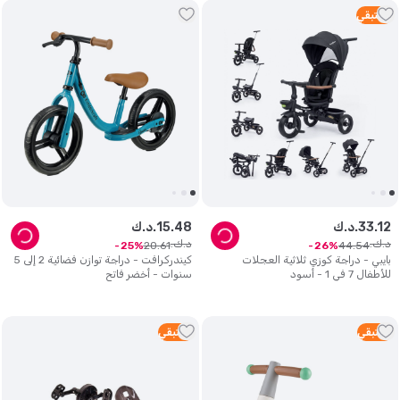
5
متبقي
12
.
33
د.ك.
48
.
15
د.ك.
د.ك.
د.ك.
20
.
61
44
.
54
25
26
بايبي - دراجة كوزي ثلاثية العجلات
كيندركرافت - دراجة توازن فضائية 2 إلى 5
للأطفال 7 في 1 - أسود
سنوات - أخضر فاتح
1
متبقي
1
متبقي