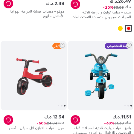
49
.
26
د.ك.
48
.
2
د.ك.
د.ك.
33
.
03
20
موغو - معدات حماية للدراجة الهوائية
هيب - دراجة توازن و دراجة ثلاثية
للأطفال - أزرق
العجلات سيجواي متعددة الاستخدامات
2 في 1 قابلة للتخصيص والتحويل
قابلة للتخصيص
3
متبقي
51
.
11
د.ك.
34
.
12
د.ك.
د.ك.
د.ك.
24
.
84
31
.
38
50
63
باديز - دراجة إيليت ثلاثية العجلات قابلة
مون - دراجة التوازن لتل مارفل - أحمر
للتخصيص للأطفال مع إضاءة وموسيقى