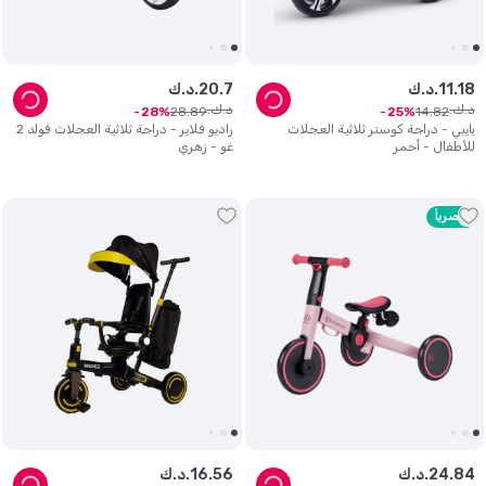
18
.
11
د.ك.
7
.
20
د.ك.
د.ك.
د.ك.
28
.
89
14
.
82
28
25
بايبي - دراجة كوستر ثلاثية العجلات
راديو فلاير - دراجة ثلاثية العجلات فولد 2
للأطفال - أحمر
غو - زهري
حصرياً
84
.
24
د.ك.
56
.
16
د.ك.