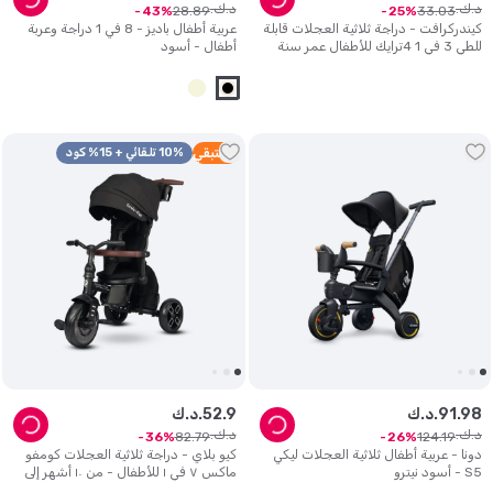
د.ك.
د.ك.
28
.
89
33
.
03
43
25
كيندركرافت - دراجة ثلاثية العجلات قابلة
عربية أطفال باديز - 8 في 1 دراجة وعربة
للطي 3 في 1 4ترايك للأطفال عمر سنة
أطفال - أسود
إلى 5 سنوات - لون وردي فاتح
2
متبقي
10% تلقائي + 15% كود
98
.
91
د.ك.
9
.
52
د.ك.
د.ك.
د.ك.
82
.
79
124
.
19
36
26
دونا - عربية أطفال ثلاثية العجلات ليكي
كيو بلاي - دراجة ثلاثية العجلات كومفو
S5 - أسود نيترو
ماكس ٧ في ١ للأطفال - من ١٠ أشهر إلى
٦ سنوات