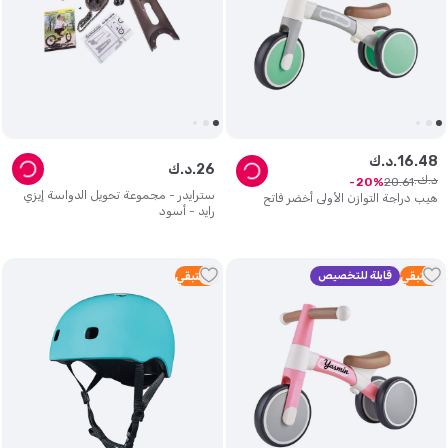
48
.
16
د.ك.
26
د.ك.
د.ك.
20
.
61
20
سترايدر - مجموعة تحويل الدواسة إيزي
هيب دراجة التوازن الأولى أخضر فاتح
رايد - أسود
1
متبقي
قابلة للتخصيص
2
متبقي