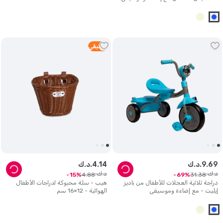
1
متبقي
69
.
9
د.ك.
14
.
4
د.ك.
د.ك.
د.ك.
4
.
88
31
.
38
15
69
دراجة ثلاثية العجلات للأطفال من باديز
هيب - سلة محبوكة لدراجات الأطفال
إيليت - مع إضاءة وموسيقى
الهوائية - 12×16 سم