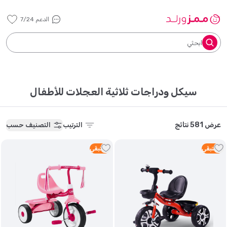
الدعم 7/24
ابحثي
سيكل ودراجات ثلاثية العجلات للأطفال
عرض 581 نتائج
الترتيب
التصنيف حسب
2
متبقي
1
متبقي