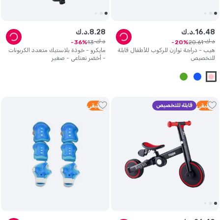
48
.
16
د.ك.
28
.
8
د.ك.
د.ك.
د.ك.
13
20
.
61
36
20
هيب - دراجة توازن للركوب للأطفال قابلة
مايكرو - خوذة بلاستيك متعدد الكربونات
للتخصيص
- أخضر نعناعي - صغير
1
متبقي
قابلة للتخصيص
1
متبقي