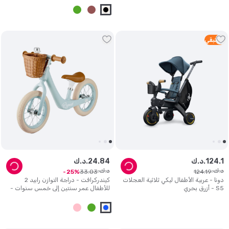
1
متبقي
1
.
124
د.ك.
84
.
24
د.ك.
د.ك.
د.ك.
33
.
03
124
.
19
25
دونا - عربية الأطفال ليكي ثلاثية العجلات
كيندركرافت - دراجة التوازن رابيد 2
S5 - أزرق بحري
للأطفال عمر سنتين إلى خمس سنوات -
لون وردي