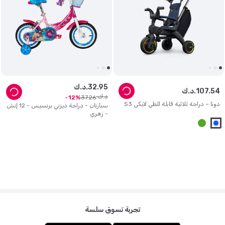
95
.
32
د.ك.
54
.
107
د.ك.
د.ك.
37
.
26
12
دونا – دراجة ثلاثية قابلة للطي لايكي S3
سبارتان - دراجة ديزني برنسيس - 12 إنش
- زهري
تجربة تسوق سلسة