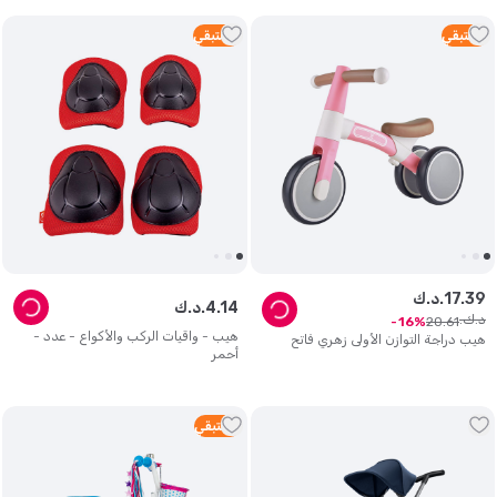
3
متبقي
4
متبقي
39
.
17
د.ك.
14
.
4
د.ك.
د.ك.
20
.
61
16
هيب - واقيات الركب والأكواع - عدد -
هيب دراجة التوازن الأولى زهري فاتح
أحمر
3
متبقي