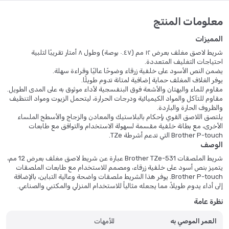
معلومات المنتج
المميزات
شريط لاصق مغلف بعرض ١٢ مم (٠.٤٧ بوصة) وطول ٨ أمتار تقريبًا لتلبية
احتياجات التغليف المتعددة.
يضمن النص الأسود على خلفية زرقاء وضوحًا عاليًا وقراءة سهلة.
يوفر الغلاف المغلف حماية إضافية لمتانة تدوم طويلًا.
مقاوم للماء والبهتان والأشعة فوق البنفسجية لأداء موثوق به على المدى الطويل.
مقاوم للتآكل والمواد الكيميائية ودرجات الحرارة، ليتحمل الزيوت ومواد التنظيف
والظروف الحارة والباردة.
يلتصق اللاصق القوي بإحكام بالبلاستيك والمعادن والزجاج والأسطح الملساء
الأخرى، مع بطانة خلفية مقسمة لسهولة الاستخدام والتوافق مع طابعات
Brother P-touch التي تدعم أشرطة TZe.
الوصف
شريط الملصقات Brother TZe-531 عبارة عن شريط لاصق مغلف بعرض 12 مم،
يتميز بنص أسود على خلفية زرقاء، ومصمم للاستخدام مع طابعات الملصقات
Brother P-touch. يوفر هذا الشريط ملصقات واضحة وعالية التباين، بالإضافة
إلى أداء يدوم طويلاً، مما يجعله مثالياً للاستخدام المنزلي والمكتبي والصناعي.
نظرة عامة
العمر الموصي به
للأمهات