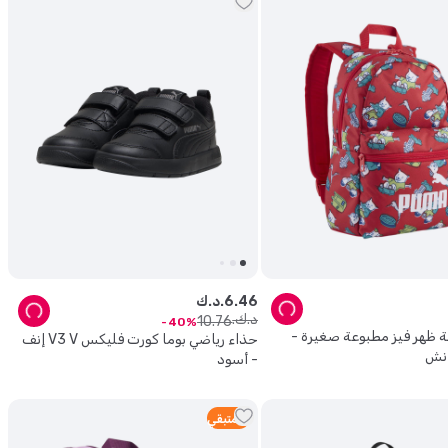
46
.
6
د.ك.
د.ك.
10
.
76
40
ة ظهر فيز مطبوعة صغيرة -
حذاء رياضي بوما كورت فليكس V3 V إنف
- أسود
4
متبقي