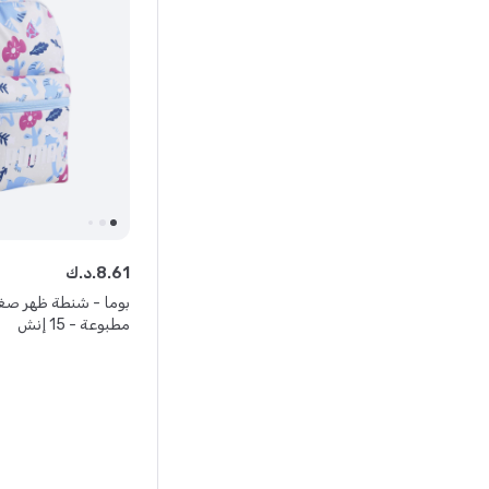
61
.
8
د.ك.
مطبوعة - 15 إنش