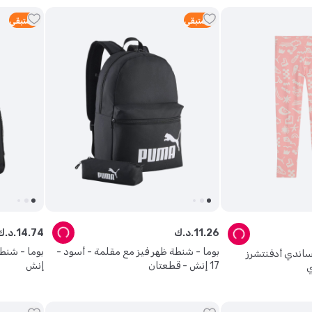
4
متبقي
3
متبقي
26
.
11
د.ك.
74
.
14
د.ك.
بوما - شنطة ظهر فيز مع مقلمة - أسود -
ساندي أدفنتشرز
17 إنش - قطعتان
إنش
ي