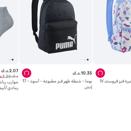
07
.
2
د.ك.
35
.
10
د.ك.
د.ك.
3
.
39
بوما - شنطة ظهر صغيرة فيز فروستد IV
بوما - شنطة ظهر فيز مطبوعة - أسود - 17
جوارب رياض
إنش
رمادي/أبيض/