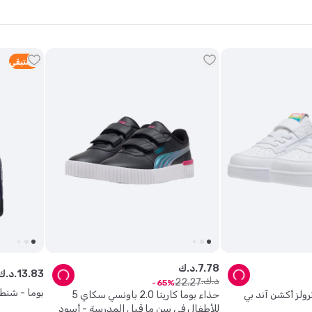
2
متبقي
78
.
7
د.ك.
83
.
13
د.ك.
د.ك.
22
.
27
65
بوما - شنطة ظه
ء بوما كافن 2.0 ترولز أكشن آند بي
حذاء بوما كارينا 2.0 باونسي سكاي 5
للأطفال في سن ما قبل المدرسة - أسود