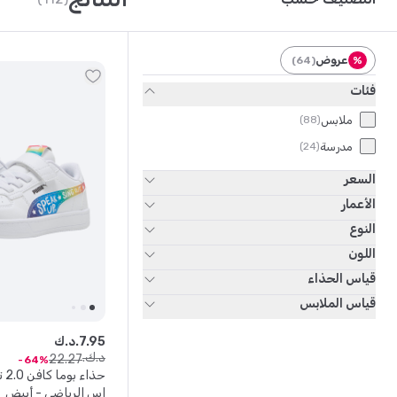
عروض
)
64
(
%
فئات
ملابس
)
88
(
مدرسة
)
24
(
السعر
الأعمار
النوع
اللون
قياس الحذاء
قياس الملابس
95
.
7
د.ك.
د.ك.
22
.
27
64
حذا
إس الرياضي - أبيض