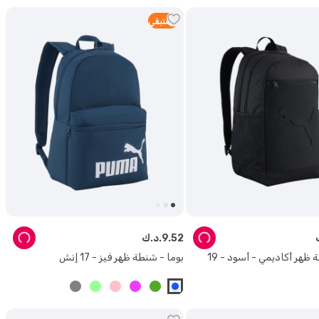
3
متبقي
52
.
9
د.ك.
بوما - شنطة ظهر أكاديمي - أسود - 19
بوما - شنطة ظهر فيز - 17 إنش