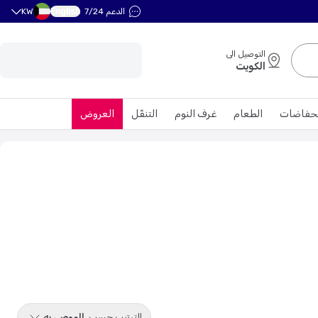
English
الدعم 7/24
KW
التوصيل الى
الكويت
حفاضات
الطعام
غرف النوم
التنقّل
العروض
الترتيب حسب
الموصى به