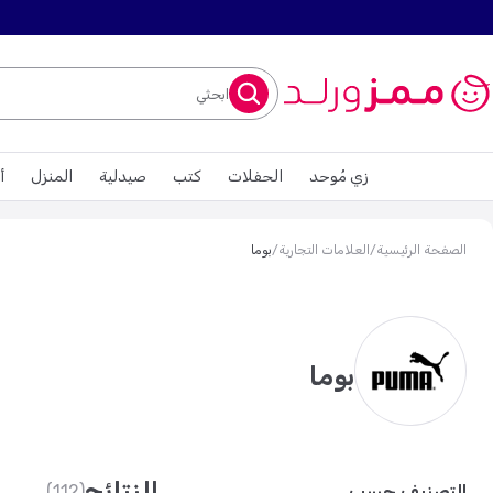
ابحثي
زي مُوحد
الحفلات
كتب
صيدلية
المنزل
أ
الصفحة الرئيسية
/
العلامات التجارية
/
بوما
بوما
النتائج
التصنيف حسب
(112)