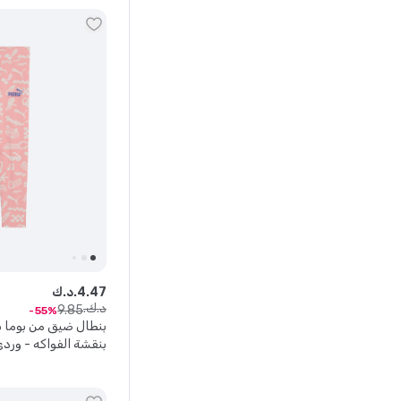
47
.
4
د.ك.
د.ك.
9
.
85
55
بنطال ضيق من بوما 
بنقشة الفواكه - ورد