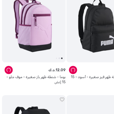
09
.
12
د.ك.
بوما - شنطة ظهر فيز صغيرة - أسود - 15
بوما - شنطة ظهر باز صغيرة - موف جلو -
15 إنش