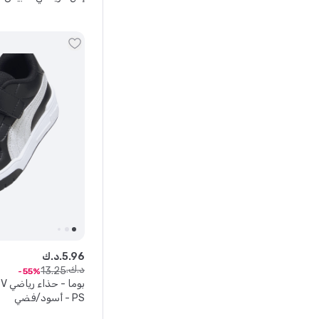
96
.
5
د.ك.
د.ك.
13
.
25
55
بوما
PS - أسود/فضي