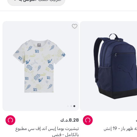
28
.
8
د.ك.
ر باز - 19 إنش
تيشيرت بوما إيس آند إف سي مطبوع
بالكامل - فضي