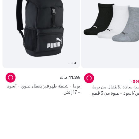
26
.
11
د.ك.
39
بوما - شنطة ظهر فيز بغطاء علوي - أسود
ية سادة للأطفال من بوما،
- 17 إنش
أسود - عبوة من 3 قطع