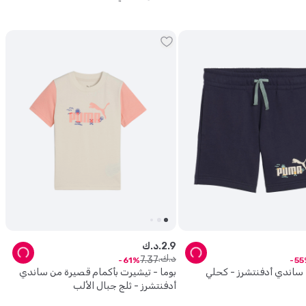
9
.
2
د.ك.
د.ك.
7
.
37
61
55
ساندي أدفنتشرز - كحلي
بوما - تيشيرت بأكمام قصيرة من ساندي
أدفنتشرز - ثلج جبال الألب