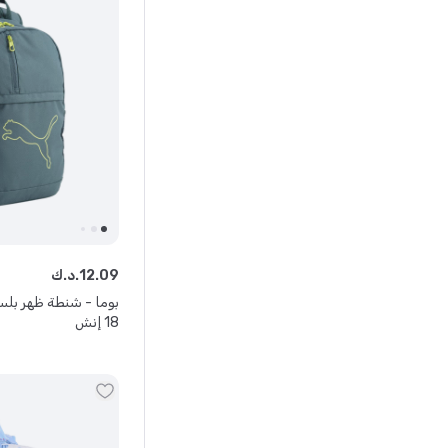
09
.
12
د.ك.
بوما - شنطة ظهر بل
18 إنش