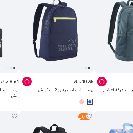
35
.
10
د.ك.
61
.
8
د.ك.
س - حديقة أعشاب -
بوما - شنطة ظهر فيز 2 - 17 إنش
إنش
4
متبقي