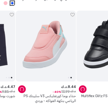
44
.
8
د.ك.
47
.
4
د.ك.
د.ك.
د.ك.
9
.
85
13
.
99
40
 - حذاء رياضي Multiflex Glitz FS V
حذاء بوما كورتفليكس V3 سليبتك PS
شورت بوما 
الرياضي بنكهة الفواكه - وردي