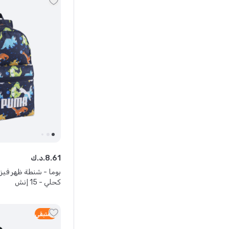
61
.
8
د.ك.
بوما - شنطة ظهر فيز
كحلي - 15 إنش
4
متبقي