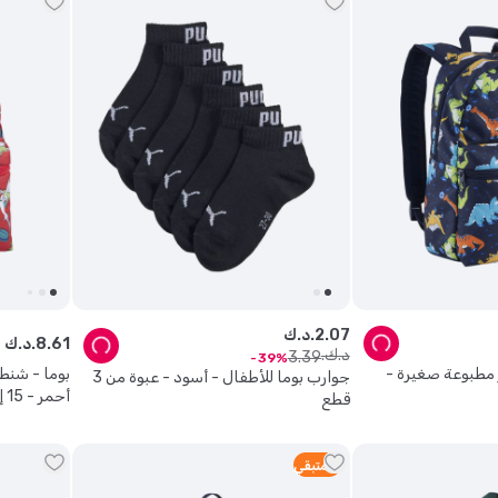
07
.
2
د.ك.
61
.
8
د.ك.
د.ك.
3
.
39
39
 مطبوعة صغيرة -
بوما - شنط
جوارب بوما للأطفال - أسود - عبوة من 3
أحمر - 15 إنش
قطع
4
متبقي