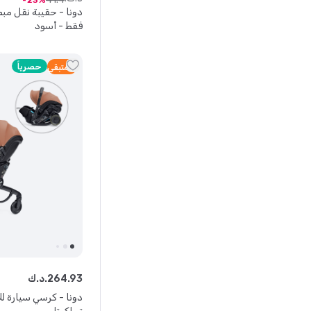
23
دونا - حقيبة نقل مبط
فقط - أسود
حصرياً
4
متبقي
93
.
264
د.ك.
دونا - كرسي سيارة ل