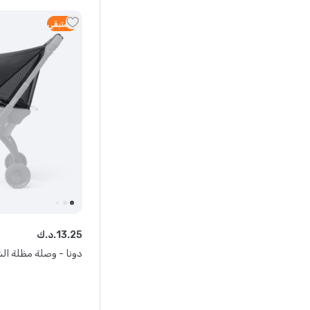
4
متبقي
25
.
13
د.ك.
دونا - وصلة مظلة ا