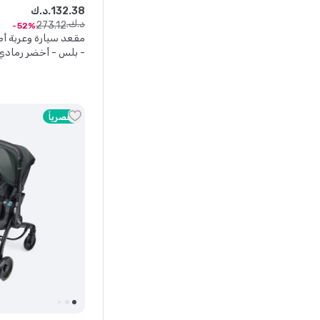
38
.
132
د.ك.
د.ك.
273
.
12
52
- بلس - أخضر رمادي
أيزوفيكس - أسود
حصرياً