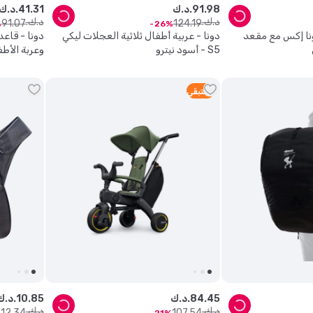
98
.
91
د.ك.
31
.
41
د.ك.
د.ك.
د.ك.
91
.
07
124
.
19
26
ونا إكس مع مقعد
دونا - عربية أطفال ثلاثية العجلات ليكي
دونا - قاع
S5 - أسود نيترو
وعربة الأطفال 2 في 1 بل
1
متبقي
45
.
84
د.ك.
85
.
10
د.ك.
د.ك.
د.ك.
12
.
34
107
.
54