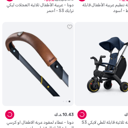
20
12
 تنظيم عربية الأطفال قابلة
دونا - عربية الأطفال ثلاثية العجلات ليكي
ط - أسود
ترايك S3 - أحمر
43
.
10
د.ك.
 ثلاثية قابلة للطي لايكي S3
دونا - غطاء لمقود عربة الاطفال او كرسي