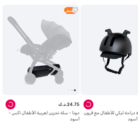
2
متبقي
75
.
24
د.ك.
ة دراجة ليكي للأطفال مع قرون
دونا - سلة تخزين لعربية الأطفال اكس -
أسود
أسود