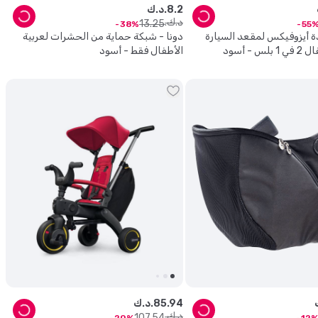
2
.
8
د.ك.
د.ك.
13
.
25
38
55
دة أيزوفيكس لمقعد السيارة
دونا - شبكة حماية من الحشرات لعربية
س - أسود
الأطفال فقط - أسود
94
.
85
د.ك.
د.ك.
107
.
54