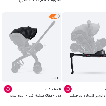
السيارة للأطفال فقط - جلد بني
5
متبقي
75
.
24
د.ك.
دة كرسي السيارة أيزو فيكس
دونا - مظلة صيفية اكس - أسود نيترو
د