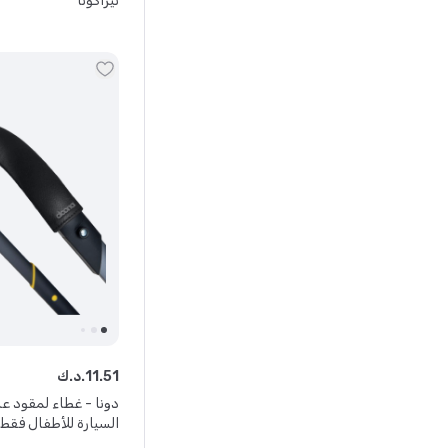
تيراكوتا
51
.
11
د.ك.
دونا - غطاء لمقود عر
السيارة للأطفال فقط