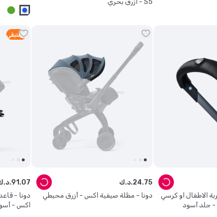
S5 - أزرق بحري
3
متبقي
75
.
24
د.ك.
07
.
91
د.ك.
بة الاطفال او كرسي
دونا - مظلة صيفية اكس - أزرق محيطي
دونا - قاع
 - جلد أسود
اكس - أسو