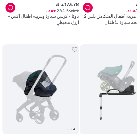
78
.
173
د.ك.
د.ك.
264
.
93
34
55
دونا - طقم عربية أطفال المتكامل بلس 2
دونا - كرسي سيارة وعربية أطفال اكس -
أزرق محيطي