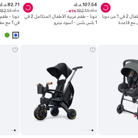
54
.
107
د.ك.
71
.
82
د.ك.
د.ك.
د.ك.
182
.
14
182
.
14
41
مقعد سيارة وعربة أطفال 2 في 1 من دونا
دونا - طقم عربية الأطفال المتكامل 2 في
 مع قاعدة
1 بلس بلس - أسود نيترو
في 1 مع مقعد سيارة للأطفال