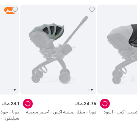
3
متبقي
75
.
24
د.ك.
1
.
23
د.ك.
لشمس اكس - أسود
دونا - مظلة صيفية اكس - أخضر مريمية
دونا - خوذ
سيليكون - 