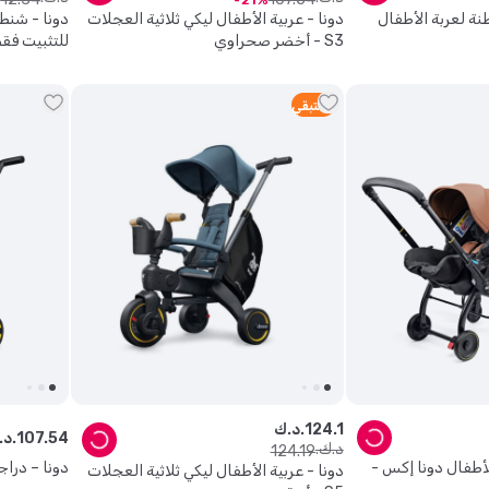
21
نة لعربة الأطفال
دونا - عربية الأطفال ليكي ثلاثية العجلات
دونا - شنطة
S3 - أخضر صحراوي
للتثبيت فق
1
متبقي
1
.
124
د.ك.
54
.
107
د.ك.
د.ك.
124
.
19
لأطفال دونا إكس -
دونا – دراجة
دونا - عربية الأطفال ليكي ثلاثية العجلات