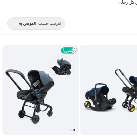
 كل رحلة.
الترتيب حسب
الموصى به
حصرياً