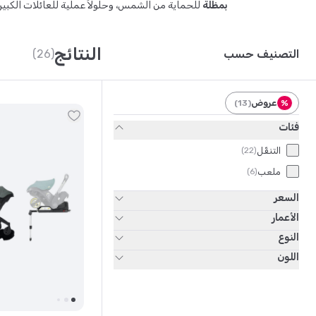
بمظلة
للحماية من الشمس، وحلولاً عملية للعائلات الكبير
النتائج
التصنيف حسب
(26)
عروض
)
13
(
%
فئات
التنقّل
)
22
(
ملعب
)
6
(
السعر
الأعمار
النوع
اللون