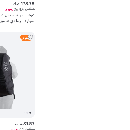
78
.
173
د.ك.
د.ك.
264
.
93
34
دونا - عربة أطفال د
سيارة - رمادي غامق
2
متبقي
87
.
31
د.ك.
د.ك.
41
.
4