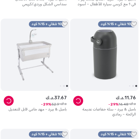
في 1 مع كرسي سيارة للأطفال – أسود
سداسي الشكل وردي/كريمي
10% تلقائي + 15% كود
10% تلقائي + 15% كود
76
.
11
د.ك.
67
.
37
د.ك.
د.ك.
د.ك.
52
.
9
16
.
48
29
29
بامبل & بيرد - سلة حفاضات عديمة
بامبل & بيرد - مهد جانبي قابل للتعديل
الرائحة – رمادي
10% تلقائي + 15% كود
10% تلقائي + 15% كود