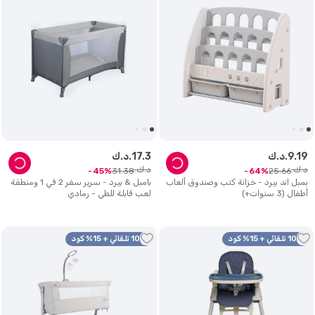
19
.
9
د.ك.
3
.
17
د.ك.
د.ك.
د.ك.
31
.
38
25
.
66
45
64
بمبل اند بيرد - خزانة كتب وصندوق ألعاب
بامبل & بيرد - سرير سفر 2 في 1 ومنطقة
أطفال (3 سنوات+)
لعب قابلة للطي - رمادي
10% تلقائي + 15% كود
10% تلقائي + 15% كود