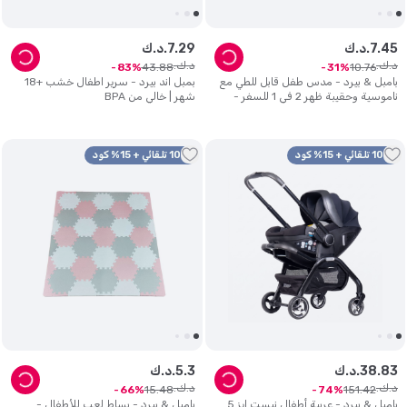
45
.
7
د.ك.
29
.
7
د.ك.
د.ك.
د.ك.
43
.
88
10
.
76
83
31
بامبل & بيرد - مدس طفل قابل للطي مع
بمبل اند بيرد - سرير اطفال خشب +18
ناموسية وحقيبة ظهر 2 في 1 للسفر -
شهر | خالي من BPA
رمادي
10% تلقائي + 15% كود
10% تلقائي + 15% كود
83
.
38
د.ك.
3
.
5
د.ك.
د.ك.
د.ك.
15
.
48
151
.
42
66
74
بامبل & بيرد - عربية أطفال نيست إيز 5
بامبل & بيرد - بساط لعب للأطفال -