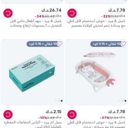
78
.
7
د.ك.
74
.
26
د.ك.
د.ك.
د.ك.
40
.
48
11
.
51
34
32
بامبل & بيرد - حوض استحمام قابل للطي
بامبل & بيرد - مهد أطفال جانبي قابل
مع وسادة دعم لحديثي الولادة بتصميم
للتعديل بـ 7 مستويات ارتفاع وعجلات
تاج - أزرق
قفل - رمادي
10% تلقائي + 15% كود
10% تلقائي + 15% كود
78
.
7
د.ك.
15
.
2
د.ك.
د.ك.
د.ك.
2
.
48
12
.
34
13
37
بامبل & بيرد - حوض استحمام قابل للطي
بمبل اند بيرد - أكياس الحفاضات المعطرة
بتصميم تاج مع وسادة - وردي
بالفانيليا 250 كيس