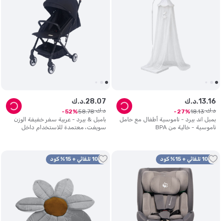
16
.
13
د.ك.
07
.
28
د.ك.
د.ك.
د.ك.
58
.
78
18
.
13
52
27
بمبل اند بيرد - ناموسية أطفال مع حامل
بامبل & بيرد - عربية سفر خفيفة الوزن
ناموسية - خالية من BPA
سويفت، معتمدة للاستخدام داخل
مقصورة الطائرة - أسود
10% تلقائي + 15% كود
10% تلقائي + 15% كود