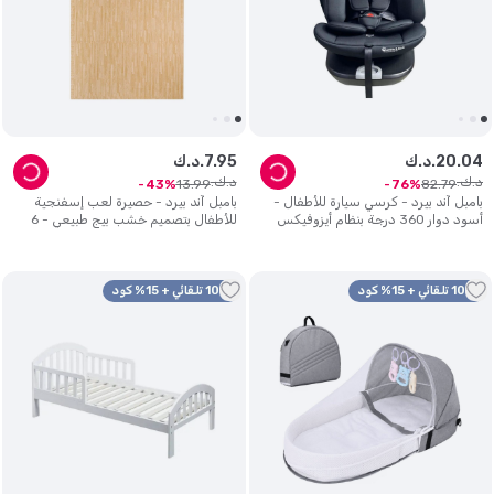
04
.
20
د.ك.
95
.
7
د.ك.
د.ك.
د.ك.
13
.
99
82
.
79
43
76
بامبل آند بيرد - كرسي سيارة للأطفال -
بامبل آند بيرد - حصيرة لعب إسفنجية
أسود دوار 360 درجة بنظام أيزوفيكس
للأطفال بتصميم خشب بيج طبيعي - 6
الكل في واحد.
قطع.
10% تلقائي + 15% كود
10% تلقائي + 15% كود