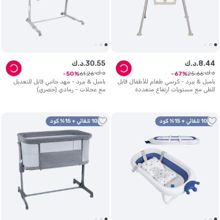
44
.
8
د.ك.
55
.
30
د.ك.
د.ك.
د.ك.
61
.
26
25
.
66
50
67
بامبل & بيرد - كرسي طعام للأطفال قابل
بامبل & بيرد - مهد جانبي قابل للتعديل
للطي مع مستويات ارتفاع متعددة
مع عجلات - رمادي (حصري)
10% تلقائي + 15% كود
10% تلقائي + 15% كود