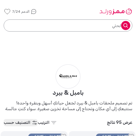
الدعم 7/24
ابحثي
بامبل & بيرد
تم تصميم ملحقات بامبل & بيرد لجعل حياتكِ أسهل وبنقرة واحدة!
ستتبعكِ إلى أي مكان وتحتاج إلى مساحة تخزين صغيرة. سواء كنتِ جالسة
أو واقفة مع بامبل & بيرد، فإن طفلكِ سيستمتع أثناء مشي العائلة الأيام
الصيفية قادمة، سيساعد غطاء الحماية من بامبل & بيرد على حماية كرسي
عرض 95 نتائج
الترتيب
التصنيف حسب
السيارة للأطفال والحفاظ عليه بارد ويحمي طفلك من الأشعة فوق
البنفسجية هل ستذهبين إلى متجر التسوق؟ ستعمل مشابك بامبل & بيرد