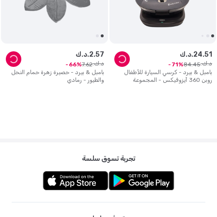
51
.
24
د.ك.
57
.
2
د.ك.
د.ك.
د.ك.
7
.
62
84
.
45
66
71
بامبل & بيرد - كرسي السيارة للأطفال
بامبل & بيرد - حصيرة زهرة حمام النحل
روبن 360 آيزوفيكس - المجموعة
والطيور - رمادي
0+/1/2/3 - رمادي
تجربة تسوق سلسة