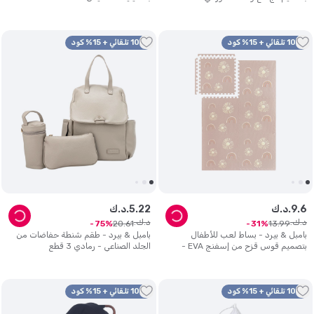
10% تلقائي + 15% كود
10% تلقائي + 15% كود
6
.
9
د.ك.
22
.
5
د.ك.
د.ك.
د.ك.
20
.
61
13
.
99
75
31
بامبل & بيرد - بساط لعب للأطفال
بامبل & بيرد - طقم شنطة حفاضات من
بتصميم قوس قزح من إسفنج EVA -
الجلد الصناعي - رمادي 3 قطع
طقم 6 قطع
10% تلقائي + 15% كود
10% تلقائي + 15% كود