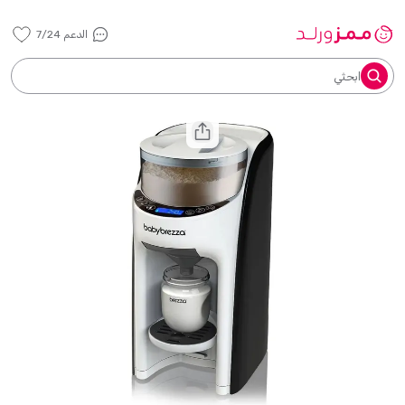
الدعم 7/24
ابحثي