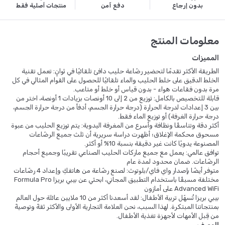
بدون إرجاع
دفع آمن
منتجات أصلية فقط
معلومات المنتج
المميزات
الطريقة الأكثر تقدمًا لتحضير رضّاعة حليب دافئ تلقائيًا في ثوانٍ: تعمل تقنية
الخلط الدقيق على خلط الحليب والماء تلقائيًا للحصول على القوام المثالي في كل
مرة بدون فقاعات هواء - بدون قياس أو خلط أو متاعب.
قابلة للتخصيص بالكامل: توزيع من 2 إلى 10 أونصات بزيادات 1 أونصة، اختر من
بين 3 إعدادات لدرجة الحرارة (درجة حرارة الجسم، أدفأ من درجة حرارة الجسم،
درجة حرارة الغرفة) أو توزيع الماء فقط.
أكثر دقة وتناسقًا ونظافة وأسرع من المغرفة اليدوية: يتم توزيع الحليب من عبوة
مسحوق محكمة الإغلاق؛ أظهرت دراسة سريرية أن ثلث جميع الرضّاعات
المصنوعة يدويًا كانت غير دقيقة بنسبة 10% أو أكثر.
توافق عالمي: يعمل مع جميع ماركات الحليب الصناعي تقريبًا وجميع أحجام
الرضّاعات. ضمان محدود لمدة عام
متوفر أيضًا بإصدار واي فاي/بلوتوث: لصنع رضّاعة من هاتفكِ وإعداد 4 رضّاعات
مختلفة مسبقًا باستخدام التطبيق المجاني، ابحثي عن بيبي بريزا Formula Pro
Advanced WiFi على أمازون
بيبي بريزا تُسهّل تربية الأطفال: لقد أسعدنا أكثر من 10 ملايين عائلة حول العالم
بمنتجاتنا المبتكرة. لهذا السبب، نحن العلامة التجارية الأولى والأكثر ثقةً وتوصيةً
من قِبل الأمهات لأجهزة تغذية الأطفال.