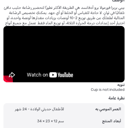
الوصف
بيبي بريزا فورمولا برو أدفانسد هي الطريقة الأكثر تطورًا لتحضير رضّاعة حليب دافئ
تلقائيًا في ثوانٍ. لا حاجة للقياس أو الخلط أو أي جهد. يمكنكِ تخصيص الرضّاعة
المثالية لطفلكِ عن طريق توزيع 2-10 أونصات بزيادات مقدارها أونصة واحدة، أو
اختيار أحد إعدادات درجة الحرارة الثلاثة، أو توزيع الماء فقط. تعمل مع جميع أنواع
الحليب الصناعي تقريبًا وجميع أنواع وأحجام الرضّاعات. تتميز هذه الآلة الثورية
بدقة وثبات ونظافة وسرعة أكبر من المغرفة اليدوية. ملاحظة: سيظهر مستوى
الحليب أعلى من حجم الأونصة المحدد بسبب زيادة حجم المسحوق أو اختلاف
علامات الرضّاعة. على سبيل المثال: 4 أونصات من الماء بالإضافة إلى حجم
المسحوق يتراوح بين 4.5 و4.75 أونصة تقريبًا حسب نوع مسحوق الحليب
الصناعي. ضمان محدود لمدة عام واحد.
تنويه
Cup is not included
نظرة عامة
العمر الموصي به
للأطفال حديثي الولادة - 24 شهر
أبعاد المنتج
34 × 23 × 12 سم