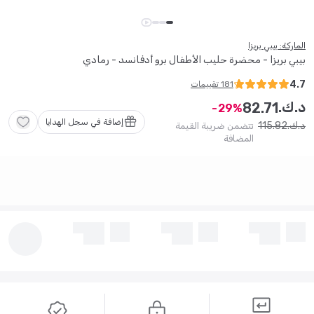
الماركة: بيبي بريزا
بيبي بريزا - محضرة حليب الأطفال برو أدفانسد - رمادي
4.7
181
تقييمات
د.ك.
82
.
71
29
إضافة في سجل الهدايا
115
.
82
د.ك.
تتضمن ضريبة القيمة
المضافة