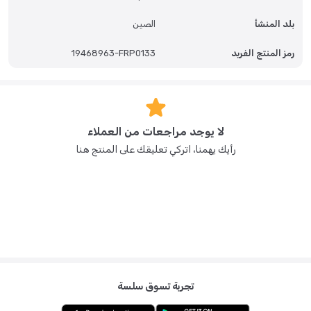
ج: نعم، يمكنكِ اختيار 3 إعدادات لدرجة الحرارة (الغرفة، الجسم، أدفأ من الجسم)
وتوزيع 2-10 أونصة (60-300 مل) بزيادات 1 أونصة (30 مل). س: ما كمية الماء
بلد المنشأ
الصين
التي تتسع لها؟
رمز المنتج الفريد
19468963-FRP0133
ج: يتسع خزان الماء القابل للإزالة لـ 50 أونصة (1.5 لتر) من الماء. س: كم مرة أحتاج
لتنظيفه؟
ج: سينبهكِ الجهاز لتنظيف قمع الخلط بعد كل 4 رضّاعات جاهزة. خزان الماء
وخزان المسحوق قابلان للإزالة بسهولة للتنظيف. س: هل هذا المنتج خالٍ من
مادة البيسفينول أ؟
لا يوجد مراجعات من العملاء
ج: نعم، جميع المكونات التي تلامس الحليب الصناعي أو الماء... خالية من مادة
رأيك يهمنا، اتركي تعليقك على المنتج هنا
البيسفينول أ.
تجربة تسوق سلسة