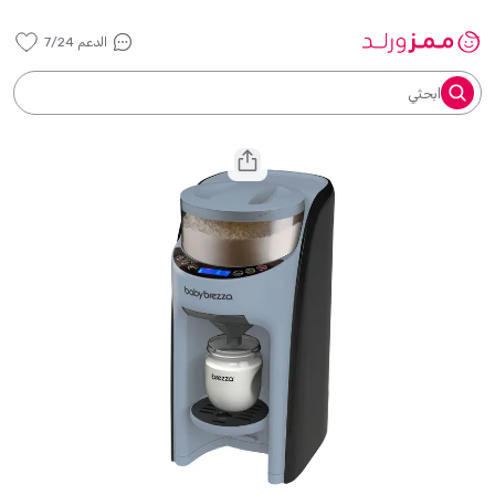
الدعم 7/24
ابحثي