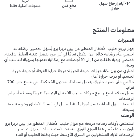
14-أيام إرجاع سهل
دفع آمن
منتجات أصلية فقط
خلال
معلومات المنتج
المميزات
جهاز توزيع حليب الأطفال المتطور من بيبي بريزا برو يُسهّل تحضير الرضّاعات.
احصلي على رضّاعة خالية من التكتل تمامًا في كل مرة بفضل تقنية الخلط الدقيقة.
خصصي وجبة طفلكِ من 1 إلى 10 أونصات، مع إمكانية تعديلها بسهولة لتناسب أي
وجبة.
اختاري من بين ثلاثة خيارات لدرجة الحرارة: درجة حرارة الغرفة، أو درجة حرارة
الجسم، أو درجة حرارة أعلى.
حافظي على نضارة حليبكِ بفضل مساحة التخزين المُحكمة التي تتسع حتى 700
غرام.
يعمل بسلاسة مع جميع ماركات حليب الأطفال الرئيسية تقريبًا ومعظم أحجام
الرضّاعات.
التنظيف سهل للغاية بفضل أجزاء آمنة للغسل في غسالة الأطباق ودورة تنظيف
بسيطة.
الوصف
استمتعي بأوقات رضاعة مريحة مع موزع حليب الأطفال المتطور من بيبي بريزا برو
بلون سليت! صُمم هذا الموزع الثوري متعدد الاستخدامات ليسهل تحضير
الرضّاعات للآباء المشغولين في الشرق الأوسط، حيث يخلط الحليب أو الماء