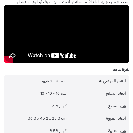
ويسخنهما ويوزعهما تلقائيًا بضغطة زر. لا مزيد من الغرف أو الرج أو الانتظار -
خصص رضّاعاتك من ٢ إلى ١٠ أونصات بزيادات ١ أونصة، واختر من بين ثلاثة
إعدادات لدرجة الحرارة: درجة حرارة الغرفة، أو درجة حرارة الجسم، أو درجة
الحرارة الدافئة، مما يضمن رضاعة طفلك دائمًا مثالية. يتسع حجرة مسحوق
الحليب المحكمة الإغلاق لما يصل إلى ٢٠ رضّاعة كاملة الحجم سعة ٨ أونصات،
مما يضمن مزجًا متجانسًا وخاليًا من التكتل والفقاعات في كل مرة.
تتميز هذه الآلة الخالية من مادة البيسفينول أ بلوحة تحكم رقمية سهلة
الاستخدام، وصينية رضّاعات قابلة للتعديل، وخزان مياه قابل للإزالة سعة ٥٠
أونصة لسهولة التنظيف، وهي متوافقة مع جميع أحجام الرضّاعات وماركات
الحليب الصناعي تقريبًا. توفر هذه الآلة الأنيقة والمدمجة ترقية ذكية وصحية
للعناية العصرية بالطفل، وهي مثالية للرضاعة في وقت متأخر من الليل أو أثناء
التنقل، مما يجعل الحياة أسهل لك ولطفلك الثمين.
نظرة عامة
الأسئلة الشائعة:
العمر الموصي به
لعمر 0 - 9 شهور
س: ما وظيفة هذه الآلة؟
أبعاد المنتج
10 × 10 × 10 سم
ج: تخلط وتسخن وتوزع تلقائيًا رضّاعة حليب دافئ وجاهز للشرب في ثوانٍ. س: هل
هو متوافق مع جميع ماركات ورضّاعات الحليب الصناعي؟
وزن المنتج
3.8 كجم
ج: نعم، يعمل مع جميع ماركات مسحوق الحليب الصناعي تقريبًا وجميع أحجام
أبعاد العبوة
36.8 x 45.2 x 25.8 cm
الرضّاعات. يجب عليكِ التحقق من الإعداد الصحيح لحليبكِ على موقع Baby
Brezza الإلكتروني. س: هل يمكنني تخصيص الرضّاعة؟
وزن العبوة
8.58 كجم