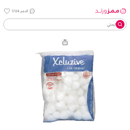
الدعم 7/24
ابحثي