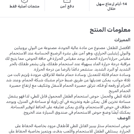
14-أيام إرجاع سهل
دفع آمن
منتجات أصلية فقط
خلال
معلومات المنتج
المميزات
الأفضل للطفل: مصنوع من مادة عالية الجودة، مصنوعة من البولي بروبيلين
والبولي إيثيلين الحراري، وهو آمن على بشرة الرضيع الحساسة عند الاستحمام.
مقياس حرارة/حرارة الحمام: يوجد مقياس الحرارة في حافة الحوض، مما يتيح لك
مراقبة درجة حرارة الماء بسهولة عند استحمام طفلك، ولن يشعر طفلك بالحر
الشديد أو البرد الشديد. ستشعر دائمًا بالرضا عن درجة الحرارة.
وسادة حمام قابلة للتعديل: وسادة حمام مانعة للانزلاق، مزودة بإبزيم ثابت من
ثلاثة جوانب، يمكن تعديلها عن طريق ضبط حزام مشبك شبكة الحمام، وعند شد
الحزام أو رفعه أو فكه، تنزلق حصيرة الحمام لأسفل وتتكيف مع ارتفاع حصيرة
الحمام المريح.
قابلة للطي والحمل: حوض استحمام الطفل المحمول قابل للطي، لذا فهو يشغل
مساحة تخزين أقل. يمكن طيه وتخزينه في أي زاوية أو مساحة في المنزل، ويوجد
خطاف في حوض الاستحمام، والذي يمكن تعليقه على الحائط لتوفير المساحة.
يمكنك أيضًا وضع حوض الاستحمام في صندوق السيارة عند الخروج.
الوصف
حوض استحمام ستار بيبيز القابل للطي للأطفال مزود بخاصية الحفاظ على
الحرارة. يستلقي الطفل للاستحمام واللعب بدفء، ويتميز بخاصية الحفاظ على