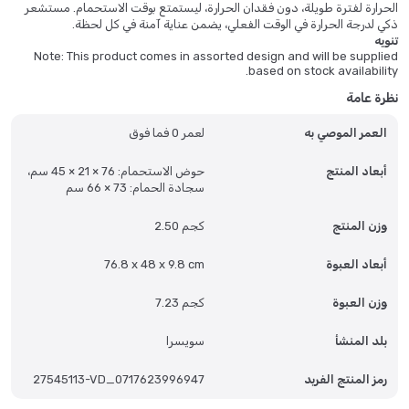
الحرارة لفترة طويلة، دون فقدان الحرارة، ليستمتع بوقت الاستحمام. مستشعر
ذكي لدرجة الحرارة في الوقت الفعلي، يضمن عناية آمنة في كل لحظة.
تنويه
Note: This product comes in assorted design and will be supplied
درجة حرارة الماء بين 35 و40 درجة مئوية مناسبة للاستحمام. تصميم معلق على
based on stock availability.
الحائط، شكل بسيط ورقيق، قابل للطي، صناعة متقنة، حماية صحية وبيئية، حجم
صغير وسعة كبيرة. ناعم ومتين، يتحمل الطي. مصنوع من مادة مطاط البولي
نظرة عامة
بروبيلين الناعمة والمرنة والآمنة، بدون رائحة غريبة، وعمر خدمة طويل.
العمر الموصي به
لعمر 0 فما فوق
أبعاد المنتج
حوض الاستحمام: 76 × 21 × 45 سم،
سجادة الحمام: 73 × 66 سم
وزن المنتج
2.50 كجم
أبعاد العبوة
76.8 x 48 x 9.8 cm
وزن العبوة
7.23 كجم
بلد المنشأ
سويسرا
رمز المنتج الفريد
27545113-VD_0717623996947