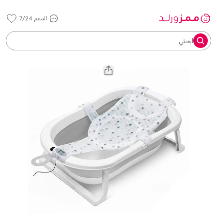
الدعم 7/24
ابحثي