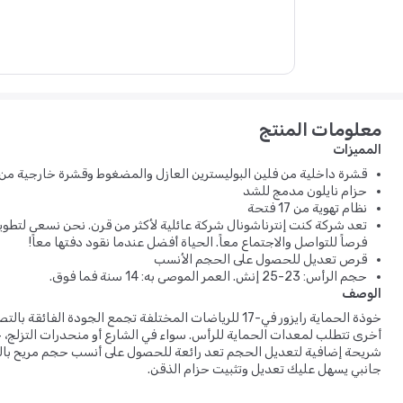
معلومات المنتج
المميزات
قشرة داخلية من فلين البوليسترين العازل والمضغوط وقشرة خارجية من بلاستيك ABS عال
حزام نايلون مدمج للشد
نظام تهوية من 17 فتحة
تعد شركة كنت إنترناشونال شركة عائلية لأكثر من قرن. نحن نسعى لتطو
فرصاً للتواصل والاجتماع معاً. الحياة أفضل عندما نقود دفتها معاً!
قرص تعديل للحصول على الحجم الأنسب
حجم الرأس: 23-25 إنش. العمر الموصى به: 14 سنة فما فوق.
الوصف
خوذة الحماية رايزور في-17 للرياضات المختلفة تجمع الجودة 
جانبي يسهل عليك تعديل وتثبيت حزام الذقن.