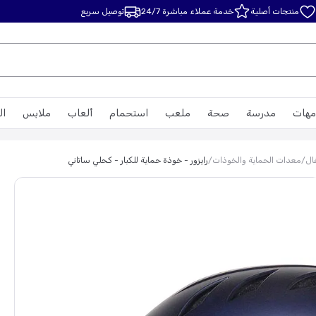
منتجات أصلية
خدمة عملاء مباشرة 24/7
توصيل سريع
مهات
مدرسة
صحة
ملعب
استحمام
ألعاب
ملابس
ال
ال
/
معدات الحماية والخوذات
/
رايزور - خوذة حماية للكبار - كحلي ساتاني