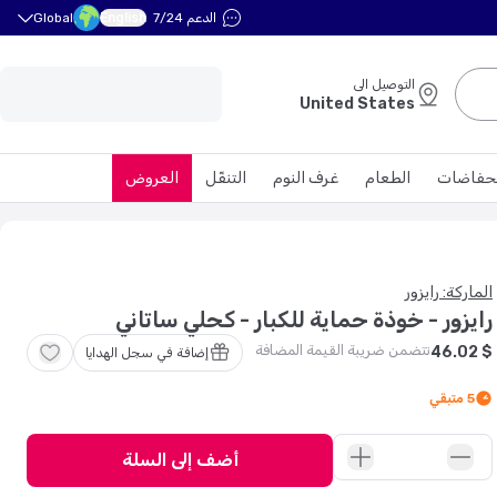
English
الدعم 7/24
Global
التوصيل الى
United States
حفاضات
الطعام
غرف النوم
التنقّل
العروض
الماركة: رايزور
رايزور - خوذة حماية للكبار - كحلي ساتاني
تتضمن ضريبة القيمة المضافة
$
46
.
02
إضافة في سجل الهدايا
5
متبقي
أضف إلى السلة