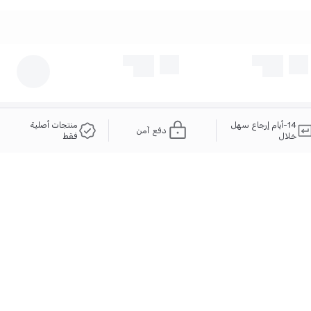
14-أيام إرجاع سهل
منتجات أصلية
دفع آمن
خلال
فقط