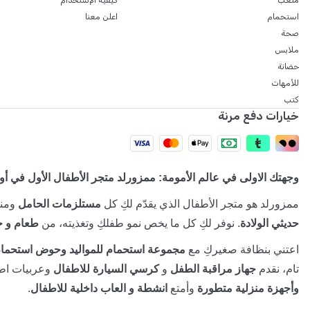
ملعب
كيفية الإستخدام
استحمام
اعلن معنا
صحة
ملابس
حضانة
للأمهات
كتب
خيارات دفع مرنة
وجهتك الاولى في عالم الأمومة: ممزورلد متجر الأطفال الأول في أون
ممزورلد هو متجر الأطفال الذي يقدّم لكِ كل
مستلزمات الحامل
ومنت
حديثي الولادة
. نوفر لكِ كل ما يخص نمو طفلكِ وتغذيته، من
طعام و ح
اعتني بنظافة صغيركِ مع
مجموعة استحمام للمواليد وحوض استحمام
تام، نقدم
جهاز مراقبة الطفل
و
كرسي السيارة للاطفال
وعربيات اطف
وأجهزة منزلية متطورة
وأمتع
انشطة و العاب داخلية للاطفال
.