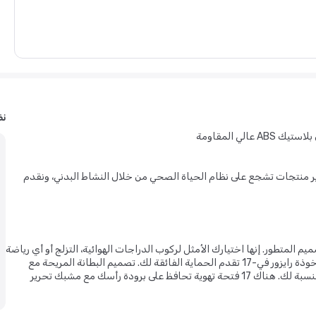
نظ
ي المقاومة
ير منتجات تشجع على نظام الحياة الصحي من خلال النشاط البدني، ونقدم
الفائقة بالتصميم المتطور. إنها اختيارك الأمثل لركوب الدراجات الهوائية، التزلج أو أي رياضة
أخرى تتطلب لمعدات الحماية للرأس. سواء في الشارع أو منحدرات التزلج، خوذة رايزور في-17 تقدم الحماية الفائقة لك. تصميم البطانة المريحة مع
شريحة إضافية لتعديل الحجم تعد رائعة للحصول على أنسب حجم مريح بالنسبة لك. هناك 17 فتحة تهوية تحافظ على برودة رأسك مع مشبك تحرير