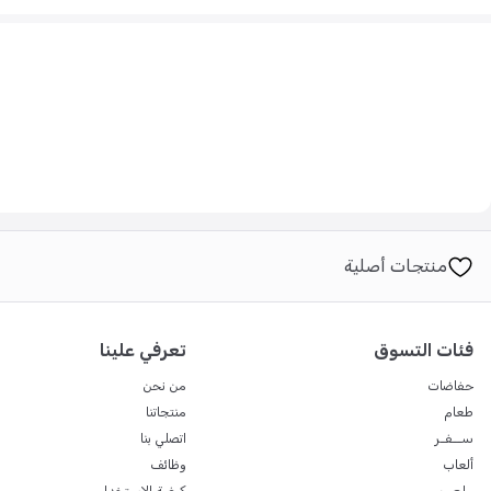
منتجات أصلية
فئات التسوق
تعرفي علينا
حفاضات
من نحن
طعام
منتجاتنا
ســفـر
اتصلي بنا
ألعاب
وظائف