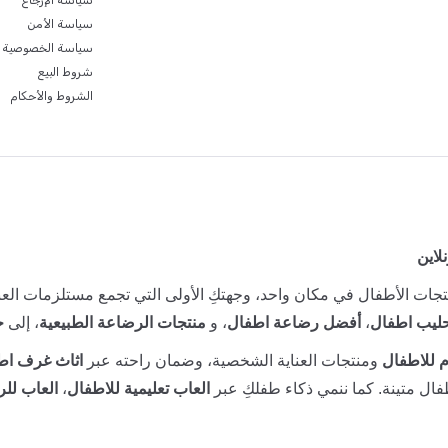
سياسة الإرجاع
سياسة الأمن
سياسة الخصوصية
شروط البيع
الشروط والأحكام
لاين
جات الأطفال في مكان واحد، وجهتكِ الأولى التي تجمع مستلزمات العنا
ليب اطفال
،
أفضل رضاعة اطفال
، و
منتجات الرضاعة الطبيعية
، إلى
ح
 للاطفال
ومنتجات العناية الشخصية، وضمان راحته عبر
اثاث غرف اط
ال متينة. كما ننمي ذكاء طفلكِ عبر
العاب تعليمية للاطفال
،
العاب للر