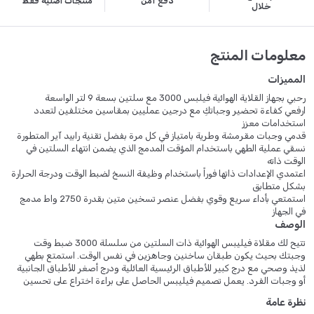
دفع آمن
منتجات أصلية فقط
خلال
معلومات المنتج
المميزات
رحبي بجهاز القلاية الهوائية فيلبس 3000 مع سلتين بسعة 9 لتر الواسعة
ارفعي كفاءة تحضير وجباتكِ مع درجين عمليين بمقاسين مختلفين لتعدد
استخدامات معزز
قدمي وجبات مقرمشة وطرية بامتياز في كل مرة بفضل تقنية رابيد آير المتطورة
نسقي عملية الطهي باستخدام المؤقت المدمج الذي يضمن انتهاء السلتين في
الوقت ذاته
اعتمدي الإعدادات ذاتها فوراً باستخدام وظيفة النسخ لضبط الوقت ودرجة الحرارة
بشكل متطابق
استمتعي بأداء سريع وقوي بفضل عنصر تسخين متين بقدرة 2750 واط مدمج
في الجهاز
الوصف
تتيح لك مقلاة فيليبس الهوائية ذات السلتين من سلسلة 3000 ضبط وقت
وجبتك بحيث يكون طبقان ساخنين وجاهزين في نفس الوقت. استمتع بطهي
لذيذ وصحي مع درج كبير للأطباق الرئيسية العائلية ودرج أصغر للأطباق الجانبية
أو وجبات الفرد. يعمل تصميم فيليبس الحاصل على براءة اختراع على تحسين
دوران الحرارة ليس فقط حول الطعام ولكن أيضًا من خلاله للحصول على أفضل
نظرة عامة
النتائج: طعام مقرمش، طري، ومطهو بالتساوي في كل مرة.