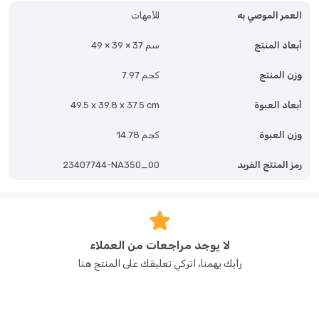
العمر الموصي به
للأمهات
وداعًا للتحقق والتخمين. بفضل شاشة اللمس، تحتوي المقلاة الهوائية ذات
السلتين على درجات حرارة وأوقات محددة مسبقًا للبطاطس المقلية الطازجة،
والبطاطس المقلية المجمدة، والدجاج، واللحوم، والخضراوات، والأسماك، والكيك،
أبعاد المنتج
49 × 39 × 37 سم
وإعادة التسخين. الآن يمكنك تحضير طعام لذيذ وصحي دون الحاجة إلى إضافة
الزيت تقريبًا، لوجبات صحية دون التنازل عن المذاق.
وزن المنتج
7.97 كجم
أبعاد العبوة
49.5 x 39.8 x 37.5 cm
وزن العبوة
14.78 كجم
رمز المنتج الفريد
23407744-NA350_00
لا يوجد مراجعات من العملاء
رأيك يهمنا، اتركي تعليقك على المنتج هنا