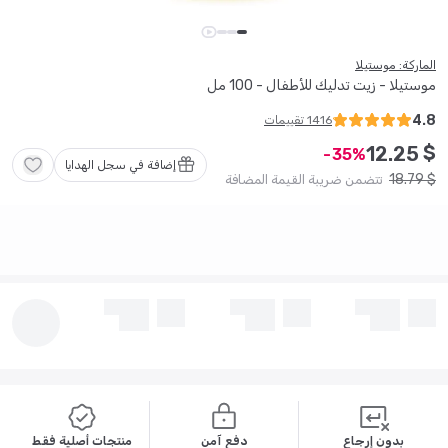
الماركة: موستيلا
موستيلا - زيت تدليك للأطفال - 100 مل
4.8
1416
تقييمات
$
12
.
25
35
إضافة في سجل الهدايا
18
.
79
$
تتضمن ضريبة القيمة المضافة
بدون إرجاع
دفع آمن
منتجات أصلية فقط