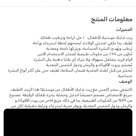
معلومات المنتج
المميزات
زيت تدليك موستيلا للأطفال، ١٠٠ مل، لراحة وترطيب طفلكِ.
لطيف بما يكفي لحديثي الولادة، ليمنحهم لحظة استرخاء وراحة.
يُرطب ويُهدئ البشرة الحساسة، ويتركها ناعمة ومغذية.
مُكوّن من ٩٩٪ من مكونات طبيعية لضمان الاستخدام الآمن.
قوام فريد يتغلغل بسهولة، ولا يترك أي بقايا دهنية على البشرة.
مُصمّم بزيوت الأفوكادو والرمان ودوار الشمس المغذية.
مُختَبَر من قِبَل أطباء الجلدية لضمان السلامة، لطيف حتى على أكثر أنواع البشرة
حساسية.
الوصف
اكتشفي سحر اللمس مع زيت تدليك الأطفال من موستيلا! هذا الزيت اللطيف
سريع الامتصاص مصمم خصيصًا لتدليل وحماية بشرة طفلكِ الرقيقة. مصنوع
من 99% من المكونات الطبيعية، بما في ذلك مزيج فاخر من زيوت الأفوكادو
والرمان ودوار الشمس المغذية، ويوفر تجربة استرخاء وترابط حقيقية لكل من
الطفل والوالدين. تركيبته غير الدهنية تترك طبقة رقيقة واقية، مما يجعله مثاليًا
للاستخدام اليومي. مضاد للحساسية وخالٍ من البارابين والفثالات والفينوكسي
إيثانول، وهو آمن لحديثي الولادة والبشرة الحساسة. عبوة الرش العملية سعة 100
مل تضمن سهولة الاستخدام، مثالية لدمجها في روتين نوم طفلكِ لتعزيز
الاسترخاء التام ونوم هادئ.