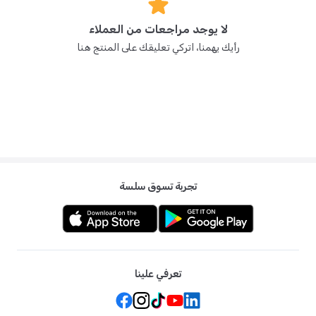
س: هل هو آمن للمواليد الجدد؟
لا يوجد مراجعات من العملاء
ج: نعم، إنه مضاد للحساسية وآمن للاستخدام على المواليد الجدد والبشرة
الحساسة.
رأيك يهمنا، اتركي تعليقك على المنتج هنا
تجربة تسوق سلسة
تعرفي علينا