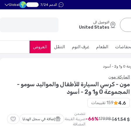
English
الدعم 7/24
Global
التوصيل الى
United States
حفاضات
الطعام
غرف النوم
التنقّل
العروض
أسود
الماركة: مون
مون - كرسي السيارة للأطفال والمواليد سومو -
المجموعة 0 و1 و2 - أسود
4.6
159
تقييمات
تتضمن
66
179
.
98
$
ضريبة القيمة
$
54
.
61
إضافة في سجل الهدايا
المضافة