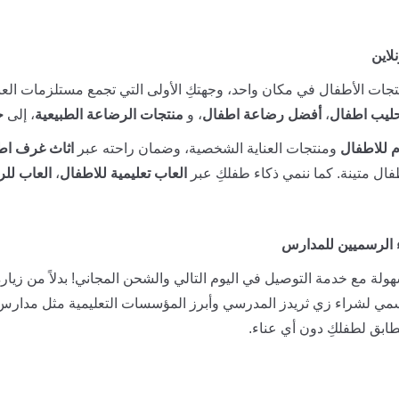
لاين
جات الأطفال في مكان واحد، وجهتكِ الأولى التي تجمع مستلزمات العنا
ليب اطفال
،
أفضل رضاعة اطفال
، و
منتجات الرضاعة الطبيعية
، إلى
ح
 للاطفال
ومنتجات العناية الشخصية، وضمان راحته عبر
اثاث غرف اط
ال متينة. كما ننمي ذكاء طفلكِ عبر
العاب تعليمية للاطفال
،
العاب للر
 الرسميين للمدارس
ولة مع خدمة التوصيل في اليوم التالي والشحن المجاني! بدلاً من زيارة
سمي لشراء زي ثريدز المدرسي وأبرز المؤسسات التعليمية مثل مدارس
ابق لطفلكِ دون أي عناء.