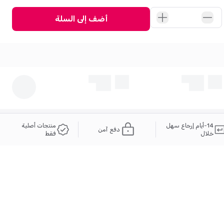
أضف إلى السلة
14-أيام إرجاع سهل
منتجات أصلية
دفع آمن
خلال
فقط