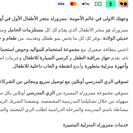
وجهتك الاولى في عالم الأمومة: ممزورلد متجر الأطفال الأول في أون
ممزورلد هو متجر الأطفال الذي يقدّم لكِ كل
مستلزمات الحامل
ومنت
حديثي الولادة
. نوفر لكِ كل ما يخص نمو طفلكِ وتغذيته، من
طعام و ح
اعتني بنظافة صغيركِ مع
مجموعة استحمام للمواليد وحوض استحمام
تام، نقدم
جهاز مراقبة الطفل
و
كرسي السيارة للاطفال
وعربيات اطف
وأجهزة منزلية متطورة
وأمتع
انشطة و العاب داخلية للاطفال
.
تسوقي الزي المدرسي أونلاين مع توصيل سريع ومجاني من الشركاء
تسوقي مجموعة ممزورلد المميزة من
الزي المدرسي
أونلاين بكل سه
سهولة من خلال تشكيلتنا المدرسية المخصصة. وبصفتنا الشريك الر
ببساطة باسم المدرسة والمرحلة الدراسية لطلب الزي المعتمد والمط
خدمات ممزورلد المنزلية المتميزة