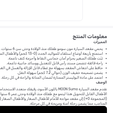
معلومات المنتج
المميزات
يحمي مقعد السيارة مون سومو طفلك منذ الولادة وحتى سن 6 سنوات.
استمتع بأربعة أوضاع استلقاء للمواليد الجدد (0-13 كجم) والأطفال الصغار (9-25 كجم).
ثبّت طفلك الصغير بحزام أمان خماسي النقاط وأحزمة كتف ناعمة.
راحة فائقة تتضمن مسند رأس قابل للتعديل ووسائد جانبية داعمة.
حافظ على انتعاش المقعد بسهولة مع غطاء قابل للإزالة والغسل في الغس
يضمن تصميمه خفيف الوزن (حوالي 7.2 كجم) سهولة النقل.
اعتمد على مادة البوليستر الممتازة لضمان المتانة والراحة في كل رحلة.
الوصف
نقدم مقعد السيارة MOON Sumo باللون الأسود، رفي
المتاعب، مما يضمن رحلة آمنة ومريحة في كل مرحلة.