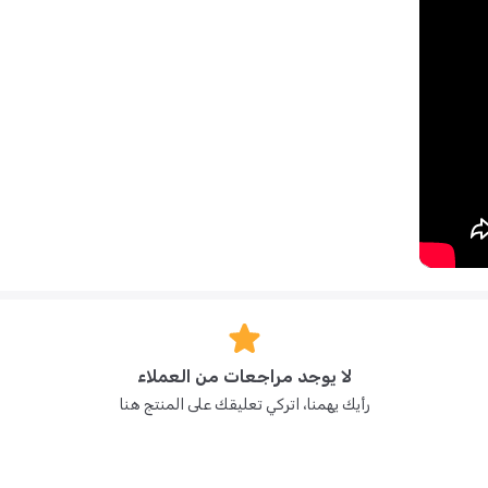
تشمل الميزات الرئيسية لـ Sumo أربعة أوضاع إمالة ومسند رأس قابل للتعديل ونظام حزام أمان آمن من 5 نقاط لتحقيق أقصى قدر من السلامة والراحة،
بالإضافة إلى نظام حماية جانبي لتعزيز الأمان أثناء الاصطدامات الجانبية. مصنوع من تنجيد بوليستر ناعم وحشوة مخملية، هذا المقعد خفيف الوزن (5.5
كجم) وصغير الحجم (40 × 40 × 62 سم) يجعل كل رحلة مريحة. يرجى ملاحظة أن وضعية التوجيه الأمامي مُوصى بها للأطفال الذين يزيد وزنهم عن 9
شهادة ECE R44/04 لمقاعد الأطفال (أوروبا) - مُدرجة لدى تجار التجزئة كمعتمدة من ECE R44/04. جهة الإصدار: موافقة النوع وفقًا للائحة
ز؟
ج: يُستخدم في وضع مواجه للخلف للأطفال الرضع (المجموعة 0+، 0-13 كجم) ثم ينتقل إلى وضع مواجه للأمام للأطفال الصغار (المجموعتان 1 و2، 9-
لا يوجد مراجعات من العملاء
حل مختلفة.
رأيك يهمنا، اتركي تعليقك على المنتج هنا