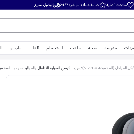
منتجات أصلية
خدمة عملاء مباشرة 24/7
توصيل سريع
مهات
مدرسة
صحة
ملعب
استحمام
ألعاب
ملابس
ال
/
كل المراحل (المجموعة 0، 1، 2، 3)
/
مون - كرسي السيارة للأطفال والمواليد سومو - المجموعة 0 و1 و2 - 