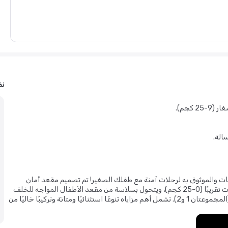
نظ
الة.
قك متعدد الاستخدامات والموثوق به لرحلات آمنة مع طفلك الصغير! تم تصميم مقعد أمان
الأطفال القابل للتحويل هذا لينمو مع طفلك منذ الولادة وحتى عمر 6 سنوات تقريبًا (0-25 كجم)، ويتحول بسلاسة من مقعد الأطفال المواجه للخلف
(المجموعة 0+) إلى مقعد مواجه للأمام للأطفال الصغار والأطفال الصغار (المجموعتان 1 و2). تشمل أهم مزاياه تنوعًا استثنائيًا ومتانة وتركيبًا خاليًا من