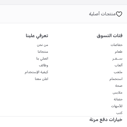
س: ما هي معايير السلامة التي تلبيها؟
منتجات أصلية
ج: تم اعتمادها وفقًا لمعيار السلامة الأوروبي ECE R44/04.
فئات التسوق
تعرفي علينا
حفاضات
من نحن
طعام
منتجاتنا
ســفـر
اتصلي بنا
ألعاب
وظائف
ملعب
كيفية الإستخدام
استحمام
اعلن معنا
صحة
ملابس
حضانة
للأمهات
كتب
خيارات دفع مرنة