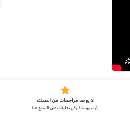
المقعد! هذه الدراجة ثلاثية العجلات خفيفة الوزن وآمنة وممتعة للغاية
لحمل والراحة والأمان، مما يجعلها مثالية لتشجيع تنمية المهارات الحركية.
ر متعة لا نهاية لها لطفلك.
ع ودراجة توازن صغيرة، دون الحاجة إلى أدوات.
سيارة أو سلة عربة أطفال.
لا يوجد مراجعات من العملاء
اخلي والخارجي.
رأيك يهمنا، اتركي تعليقك على المنتج هنا
ة. يمكن أيضًا تخزين الدواسات القابلة للفصل أسفل المقعد.