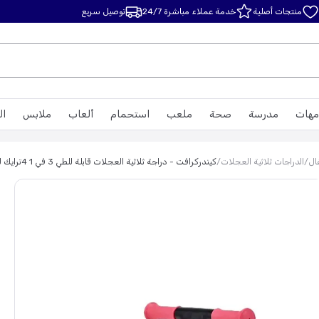
منتجات أصلية
خدمة عملاء مباشرة 24/7
توصيل سريع
مهات
مدرسة
صحة
ملعب
استحمام
ألعاب
ملابس
ال
ال
/
الدراجات ثلاثية العجلات
/
كيندركرافت - دراجة ثلاثية العجلات قابلة للطي 3 في 1 4ترايك للأطفال عمر سنة إلى 5 سنوات - لون وردي فاتح