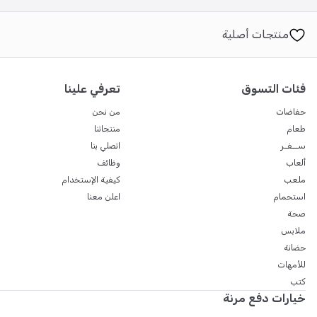
منتجات أصلية
فئات التسوق
تعرفي علينا
حفاضات
من نحن
طعام
منتجاتنا
ســفـر
اتصلي بنا
ألعاب
وظائف
ملعب
كيفية الإستخدام
استحمام
اعلن معنا
صحة
ملابس
حضانة
للأمهات
كتب
خيارات دفع مرنة