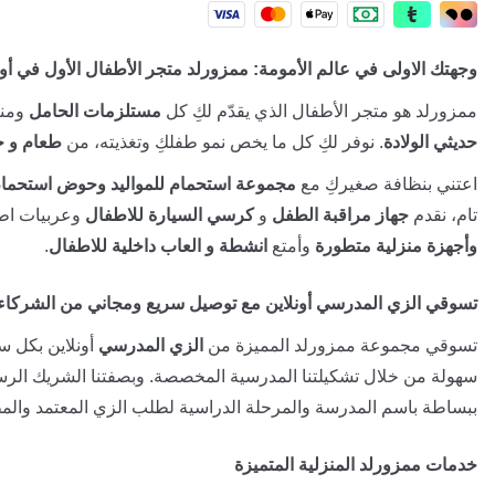
وجهتك الاولى في عالم الأمومة: ممزورلد متجر الأطفال الأول في أون
ممزورلد هو متجر الأطفال الذي يقدّم لكِ كل
مستلزمات الحامل
ومنت
حديثي الولادة
. نوفر لكِ كل ما يخص نمو طفلكِ وتغذيته، من
طعام و ح
اعتني بنظافة صغيركِ مع
مجموعة استحمام للمواليد وحوض استحمام
تام، نقدم
جهاز مراقبة الطفل
و
كرسي السيارة للاطفال
وعربيات اطف
وأجهزة منزلية متطورة
وأمتع
انشطة و العاب داخلية للاطفال
.
تسوقي الزي المدرسي أونلاين مع توصيل سريع ومجاني من الشركاء
تسوقي مجموعة ممزورلد المميزة من
الزي المدرسي
أونلاين بكل سه
سهولة من خلال تشكيلتنا المدرسية المخصصة. وبصفتنا الشريك الر
ببساطة باسم المدرسة والمرحلة الدراسية لطلب الزي المعتمد والمط
خدمات ممزورلد المنزلية المتميزة