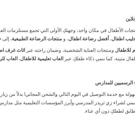
لاين
جات الأطفال في مكان واحد، وجهتكِ الأولى التي تجمع مستلزمات العنا
ليب اطفال
،
أفضل رضاعة اطفال
، و
منتجات الرضاعة الطبيعية
، إلى
ح
 للاطفال
ومنتجات العناية الشخصية، وضمان راحته عبر
اثاث غرف اط
ال متينة. كما ننمي ذكاء طفلكِ عبر
العاب تعليمية للاطفال
،
العاب للر
 الرسميين للمدارس
ولة مع خدمة التوصيل في اليوم التالي والشحن المجاني! بدلاً من زيارة
سمي لشراء زي ثريدز المدرسي وأبرز المؤسسات التعليمية مثل مدارس
ابق لطفلكِ دون أي عناء.