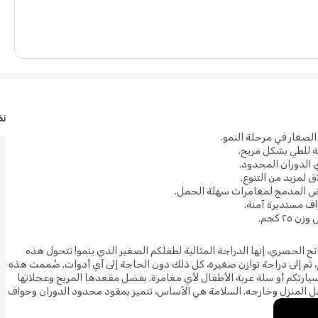
نظ
الصغار في مرحلة النمو.
لة للطي بشكل مريح.
الدوران المحدود.
 لمزيد من التنوع.
قبض المدمج لمغامرات سهلة الحمل.
ف مستديرة آمنة.
٢ كجم.
ثية العجلات 4TRIKE 3 في 1 بلونها الوردي الفاتح الحصري، إنها الدراجة المثالية لطفلكم الصغير الذي ينمو! تتحول هذه
إلى دراجة دفع، ثم إلى دراجة توازن صغيرة، كل ذلك دون الحاجة إلى أي أدوات. صُممت هذه
ارتكم أو سلة عربة الأطفال لأي مغامرة. بفضل مقعدها المريح وعجلاتها
 المنزل وخارجه. السلامة هي الأساس، تتميز بمقود محدود الدوران وحواف