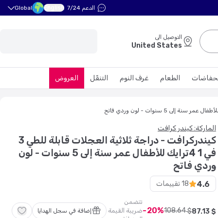
English
الدعم 7/24
Global
التوصيل الى
United States
حفاضات
الطعام
غرف النوم
التنقّل
العروض
الماركة: كيندر كرافت
كيندركرافت - دراجة ثلاثية العجلات قابلة للطي 3
في 1 4ترايك للأطفال عمر سنة إلى 5 سنوات - لون
وردي فاتح
4.6
18
تقييمات
تتضمن
20
108
.
64
$
ضريبة القيمة
$
13
.
87
إضافة في سجل الهدايا