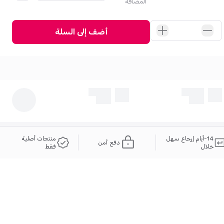
المضافة
أضف إلى السلة
14-أيام إرجاع سهل
منتجات أصلية
دفع آمن
خلال
فقط