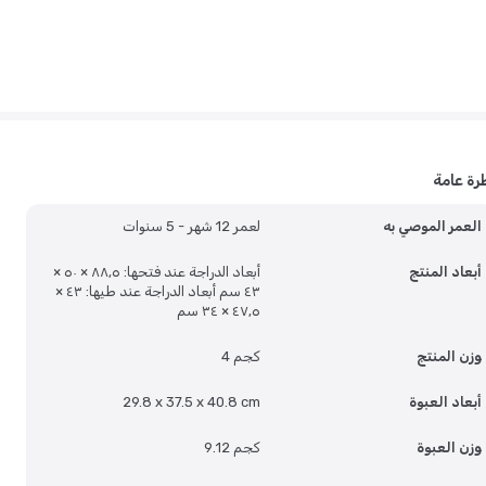
رة عامة
العمر الموصي به
لعمر 12 شهر - 5 سنوات
أبعاد المنتج
أبعاد الدراجة عند فتحها: ٨٨٫٥ × ٥٠ ×
٤٣ سم أبعاد الدراجة عند طيها: ٤٣ ×
٤٧٫٥ × ٣٤ سم
وزن المنتج
4 كجم
أبعاد العبوة
29.8 x 37.5 x 40.8 cm
وزن العبوة
9.12 كجم