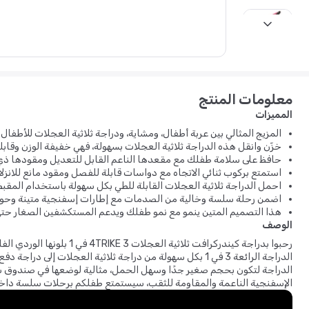
next
معلومات المنتج
المميزات
المزيج المثالي بين عربة أطفال، ومشاية، ودراجة ثلاثية العجلات للأطفال 
خزّن وانقل هذه الدراجة ثلاثية العجلات بسهولة، فهي خفيفة الوزن وقاب
حافظ على سلامة طفلك مع مقعدها الناعم القابل للتعديل ومقودها ذي 
استمتع بركوب ثنائي الاتجاه مع دواسات قابلة للفصل ومقود مانع للانزلاق
احمل الدراجة ثلاثية العجلات القابلة للطي بكل سهولة باستخدام الم
اضمن رحلة سلسة وخالية من الصدمات مع إطارات إسفنجية متينة وحوا
هذا التصميم المتين ينمو مع نمو طفلك ويدعم المستكشفين الصغار حتى وزن ٥
الوصف
رحبوا بدراجة كيندركرافت ثلا
الدراجة الرائعة 3 في 1 بكل سهولة من دراجة ثلاثية العجلات 
الدراجة لتكون بحجم صغير جدًا وسهل الحمل، مثالية لوضعها في صندوق سي
الإسفنجية الناعمة والمقاومة للثقب، سيستمتع طفلكم برحلات سلسة داخل
مستديرة متينة للاستكشاف بثقة.