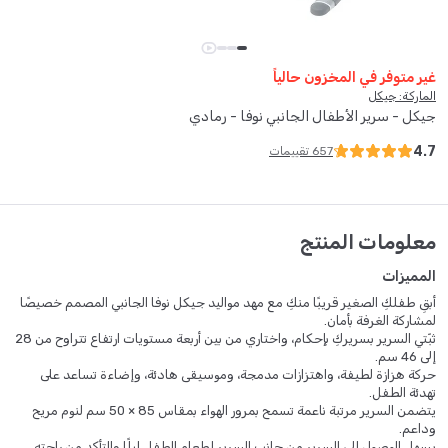
غير متوفر في المخزون حالياً
الماركة: جيكل
جيكل - سرير الأطفال الجانبي نوفا - رمادي
4.7
657
تقييمات
معلومات المنتج
المميزات
أبقِ طفلكِ الصغير قريبًا منكِ مع مهد مواليد جيكل نوفا الجانبي المصمم خصيصًا
لمشاركة الغرفة بأمان.
ثبّتي السرير بسريركِ بإحكام، واختاري من بين أربعة مستويات ارتفاع تتراوح من 28
إلى 46 سم.
حركة هزازة لطيفة، واهتزازات مدمجة، وموسيقى هادئة، وإضاءة تساعد على
تهدئة الطفل.
يتضمن السرير مرتبة ناعمة تسمح بمرور الهواء بمقاس 85 × 50 سم لنوم مريح
وداعم.
يسهل الوصول إلى السرير من جانب السرير إطعام الطفل ليلًا والتأكد من راحته