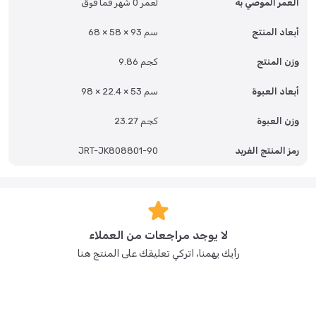
العمر الموصي به
لعمر 0 شهر فما فوق
ج: نعم، يتضمن حقيبة تخزين سهلة النقل.
أبعاد المنتج
68 × 58 × 93 سم
س: ما هو حجم المرتبة المرفقة؟
وزن المنتج
9.86 كجم
ج: المرتبة مريحة، مقاسها 85 × 50 سم.
أبعاد العبوة
98 × 22.4 × 53 سم
وزن العبوة
23.27 كجم
رمز المنتج الفريد
JRT-JK808801-90
لا يوجد مراجعات من العملاء
رأيك يهمنا، اتركي تعليقك على المنتج هنا