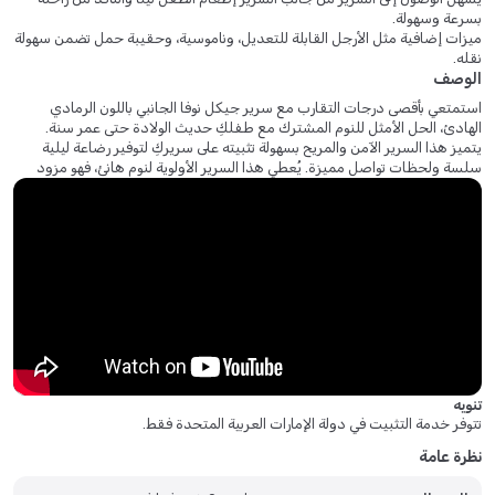
بسرعة وسهولة.
ميزات إضافية مثل الأرجل القابلة للتعديل، وناموسية، وحقيبة حمل تضمن سهولة
نقله.
الوصف
استمتعي بأقصى درجات التقارب مع سرير جيكل نوفا الجانبي باللون الرمادي
الهادئ، الحل الأمثل للنوم المشترك مع طفلكِ حديث الولادة حتى عمر سنة.
يتميز هذا السرير الآمن والمريح بسهولة تثبيته على سريركِ لتوفير رضاعة ليلية
سلسة ولحظات تواصل مميزة. يُعطي هذا السرير الأولوية لنوم هانئ، فهو مزود
بأقمشة ناعمة تسمح بمرور الهواء، ومرتبة مريحة بمقاس 85×50 سم، ووظيفة
هزازة مدمجة لتهدئة طفلكِ بلطف. يحتوي هذا السرير المبتكر على جهاز يهتز
ويضيء ويشغل موسيقى، مما يوفر راحة ممتازة لتهدئة المغص. صُمم السرير
ليكون مرنًا وقابلًا للتعديل بدرجة كبيرة مع أربعة مستويات ارتفاع مختلفة من 28
سم إلى 46 سم ليناسب سريركِ، ويمكن إمالته قليلًا للمساعدة في تخفيف
الارتجاع بعد الرضاعة. يأتي السرير مزودًا بملحقات عملية مثل ناموسية وحقيبة
تخزين سهلة النقل. أبعاد المنتج: الطول 68 × العرض 58 × الارتفاع 93 سم، والوزن
8.39 كجم.
الأسئلة الشائعة:
تنويه
س: ما هو الوزن والطول الدقيقان للمنتج؟
تتوفر خدمة التثبيت في دولة الإمارات العربية المتحدة فقط.
ج: يزن سرير الأطفال 8.39 كجم ويبلغ طوله 68 سم.
نظرة عامة
س: هل يأتي سرير الأطفال مع أي ملحقات سفر؟