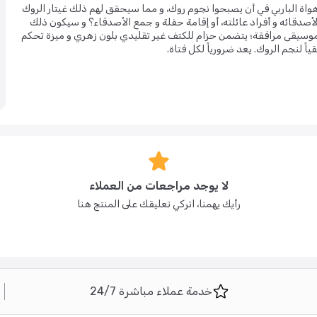
ً هواة الباربي في أن يصبحوا نجوم روك، و مما سيحقق لهم ذلك غيتار الروك
لأصدقائه و أفراد عائلته، أو إقامة حفلة و جمع الأصدقاء؟ و سيكون ذلك
تروني للباربي، و الذي يتضمن 8 ألحان مختلفة و موسيقى مرافقة؛ يتضمن حزام للكتف غير تقليدي بلون زهري و ميزة تحكم
ً لنجم الروك. يعد ضرورياً لكل فتاة.
لا يوجد مراجعات من العملاء
رأيك يهمنا، اتركي تعليقك على المنتج هنا
خدمة عملاء مباشرة 24/7