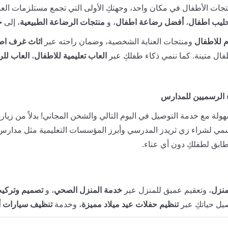
جات الأطفال في مكان واحد، وجهتكِ الأولى التي تجمع مستلزمات العنا
ليب اطفال
،
أفضل رضاعة اطفال
، و
منتجات الرضاعة الطبيعية
، إلى
ح
 للاطفال
ومنتجات العناية الشخصية، وضمان راحته عبر
اثاث غرف اط
ال متينة. كما ننمي ذكاء طفلكِ عبر
العاب تعليمية للاطفال
،
العاب للر
 الرسميين للمدارس
ولة مع خدمة التوصيل في اليوم التالي والشحن المجاني! بدلاً من زيارة
سمي لشراء زي ثريدز المدرسي وأبرز المؤسسات التعليمية مثل مدارس
ابق لطفلكِ دون أي عناء.
منزل
، وتعقيم عميق للمنزل عبر
خدمة المنزل الصحي
، و
تصميم وتركيب
صيل حياتكِ عبر
تنظيم حفلات عيد ميلاد مميزة
، وخدمة
تنظيف سيارات 