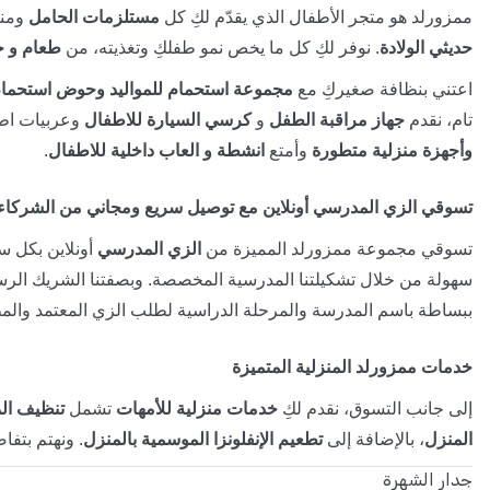
ممزورلد هو متجر الأطفال الذي يقدّم لكِ كل
مستلزمات الحامل
ومنت
حديثي الولادة
. نوفر لكِ كل ما يخص نمو طفلكِ وتغذيته، من
طعام و ح
اعتني بنظافة صغيركِ مع
مجموعة استحمام للمواليد وحوض استحمام
تام، نقدم
جهاز مراقبة الطفل
و
كرسي السيارة للاطفال
وعربيات اطف
وأجهزة منزلية متطورة
وأمتع
انشطة و العاب داخلية للاطفال
.
تسوقي الزي المدرسي أونلاين مع توصيل سريع ومجاني من الشركاء
تسوقي مجموعة ممزورلد المميزة من
الزي المدرسي
أونلاين بكل سه
سهولة من خلال تشكيلتنا المدرسية المخصصة. وبصفتنا الشريك الر
ببساطة باسم المدرسة والمرحلة الدراسية لطلب الزي المعتمد والمط
خدمات ممزورلد المنزلية المتميزة
إلى جانب التسوق، نقدم لكِ
خدمات منزلية للأمهات
تشمل
تنظيف ال
المنزل
، بالإضافة إلى
تطعيم الإنفلونزا الموسمية بالمنزل
. ونهتم بتفا
جدار الشهرة