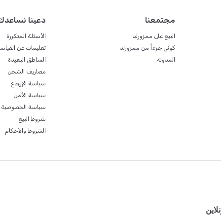
مجتمعنا
دعينا نساعدك
البيع على ممزورلد
الأسئلة المتكررة
كوني جزءاً من ممزورلد
تعليمات عن القياس
المدونة
المناطق البعيدة
مصاريف الشحن
سياسة الإرجاع
سياسة الأمن
سياسة الخصوصية
شروط البيع
الشروط والأحكام
لاين