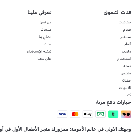
فئات التسوق
تعرفي علينا
حفاضات
من نحن
طعام
منتجاتنا
ســفـر
اتصلي بنا
ألعاب
وظائف
ملعب
كيفية الإستخدام
استحمام
اعلن معنا
صحة
ملابس
حضانة
للأمهات
كتب
خيارات دفع مرنة
وجهتك الاولى في عالم الأمومة: ممزورلد متجر الأطفال الأول في أون