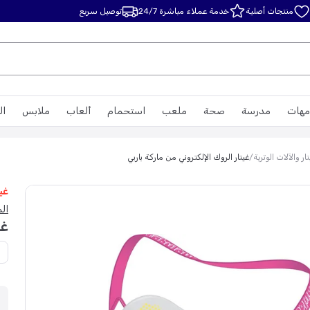
منتجات أصلية
خدمة عملاء مباشرة 24/7
توصيل سريع
مهات
مدرسة
صحة
ملعب
استحمام
ألعاب
ملابس
ال
ار والآلات الوترية
/
غيتار الروك الإلكتروني من ماركة باربي
غي
الماركة
غي