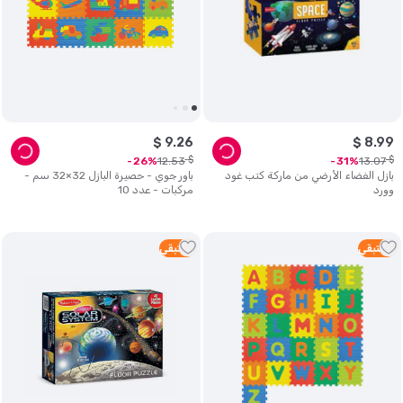
$
9
.
26
$
8
.
99
$
$
12
.
53
13
.
07
26
31
بازل الفضاء الأرضي من ماركة كتب غود
باور جوي - حصيرة البازل 32×32 سم -
وورد
مركبات - عدد 10
2
متبقي
1
متبقي