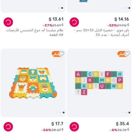
$
13
.
61
$
14
.
16
$
$
21
.
51
29
.
95
37
53
باور جوي - حصيرة البازل 32×32 سم -
نظام ميليسا آند دوغ الشمسي للأرضيات
أحرف أبجدية - عدد 30
48 قطعة
3
متبقي
3
متبقي
$
17
.
7
$
35
.
4
$
$
38
.
67
36
.
76
54
4