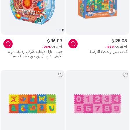
$
16
.
07
$
25
.
05
$
$
21
.
78
39
.
48
26
37
كتاب بليبي وأحجية الأرضية
هيب - بازل طبقات الأرض أرضية + نواة
الأرض بضوء أل إي دي - 36 قطعة