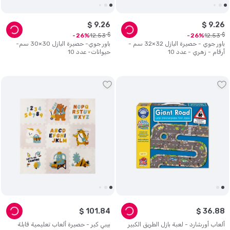
$
9
.
26
$
9
.
26
$
$
12
.
53
12
.
53
26
26
باور جوي - حصيرة البازل 32×32 سم -
باور جوي- حصيرة البازل 30×30 سم-
أرقام - زهري - عدد 10
حيوانات- عدد 10
$
101
.
84
$
36
.
88
ألعاب أورشارد - لعبة بازل الطريق الكبير
بيبي كير - حصيرة ألعاب تعليمية قابلة