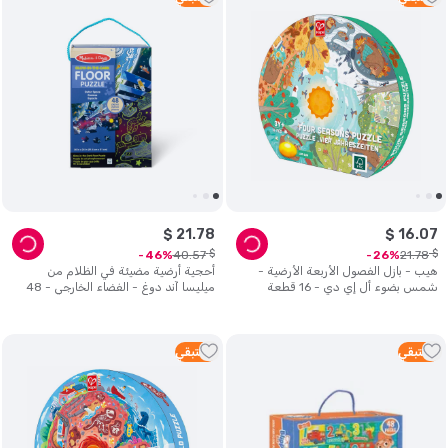
$
21
.
78
$
16
.
07
$
$
40
.
57
21
.
78
46
26
هيب - بازل الفصول الأربعة الأرضية -
أحجية أرضية مضيئة في الظلام من
شمس بضوء أل إي دي - 16 قطعة
ميليسا آند دوغ - الفضاء الخارجي - 48
قطعة
3
متبقي
2
متبقي