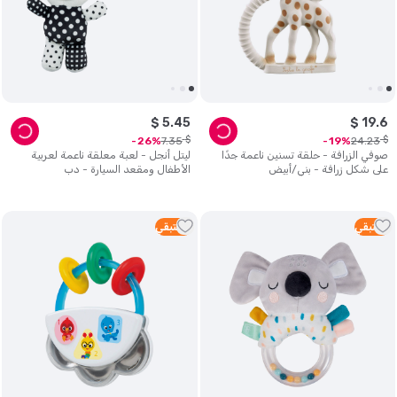
$
5
.
45
$
19
.
6
$
$
7
.
35
24
.
23
26
19
صوفي الزرافة - حلقة تسنين ناعمة جدًا
ليتل أنجل - لعبة معلقة ناعمة لعربية
على شكل زرافة - بني/أبيض
الأطفال ومقعد السيارة - دب
1
متبقي
3
متبقي