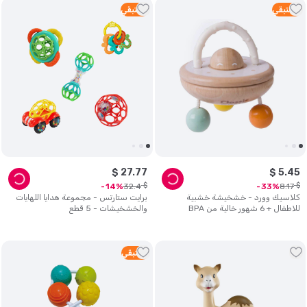
4
متبقي
5
متبقي
$
27
.
77
$
5
.
45
$
$
32
.
4
8
.
17
14
33
كلاسيك وورد - خشخيشة خشبية
برايت ستارتس - مجموعة هدايا اللهايات
للاطفال + 6 شهور خالية من BPA
والخشخيشات - 5 قطع
1
متبقي