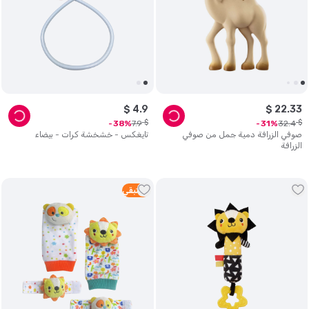
$
4
.
9
$
22
.
33
$
$
7
.
9
32
.
4
38
31
صوفي الزرافة دمية جمل من صوفي
تايغكس - خشخشة كرات - بيضاء
الزرافة
1
متبقي