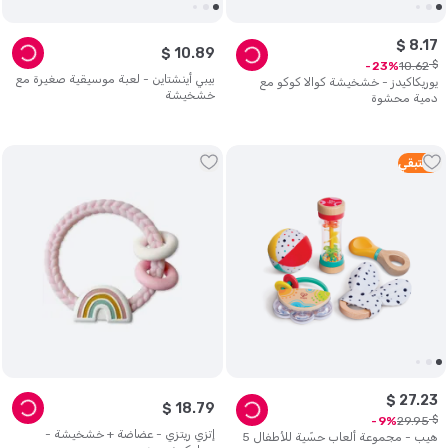
$
8
.
17
$
10
.
89
$
10
.
62
23
بيبي أينشتاين - لعبة موسيقية صغيرة مع
يوريكاكيدز - خشخيشة كوالا كوكو مع
خشخيشة
دمية محشوة
2
متبقي
$
27
.
23
$
18
.
79
$
29
.
95
9
إتزي ريتزي - عضاضة + خشخيشة -
هيب - مجموعة ألعاب حسّية للأطفال 5