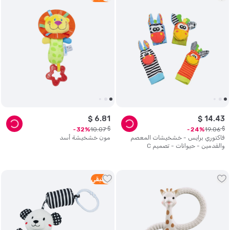
$
6
.
81
$
14
.
43
$
$
10
.
07
19
.
06
32
24
فاكتوري برايس - خشخيشات المعصم
مون خشخيشة أسد
والقدمين - حيوانات - تصميم C
1
متبقي