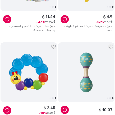
$
11
.
44
$
4
.
9
$
$
21
.
24
11
.
16
46
56
مون - دمية خشخيشة محشوة طرية -
مون - خشخيشات القدم والمعصم -
أسد
رسومات - عدد 4
$
2
.
45
$
10
.
07
$
2
.
72
10