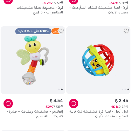
$
$
13
.
61
3
.
81
22
36
أولا - لعبة خشخيشة النشاط المتأرجحة -
اولا - مجموعة هدايا خشخيشات
متعدد الألوان
الديناصورات - 5 قطع
5
متبقي
10% تلقائي + 15% كود
$
3
.
54
$
2
.
45
$
$
7
.
35
2
.
72
52
10
ليتل أنجل - لعبة كرة خشخيشة لينة قابلة
إنفانتينو - خشخيشة وعضاضة - حشرة-
للمضغ - متعدد الألوان
قد يختلف التصميم