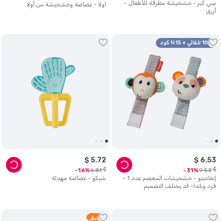
بيبي كير - خشخيشة مطرقة للأطفال -
اولا - عضاضة وخشخيشة من أولا
أزرق
10% تلقائي + 15% كود
$
5
.
72
$
6
.
53
$
$
6
.
81
9
.
53
16
31
إنفانتينو - خشخيشات المعصم عدد 1 -
شيكو - عضاضة مهدئة
قرد وباندا- قد يختلف التصميم
3
متبقي