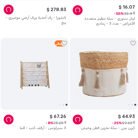
$
16
.
07
$
278
.
83
$
35
.
4
55
ناتشورا - رف أحذية ورف أرضي مونتيري -
ليتل ستوري - سلة تنظيم متعددة
بيج
الأغراض - عدد 3 - رمادي
1
متبقي
$
67
.
26
$
44
.
93
$
$
73
.
25
59
.
63
8
25
كرين بيبي - سلة تخزين قطن وخيش
3 سبراوتس - أرفف كتب - لاما