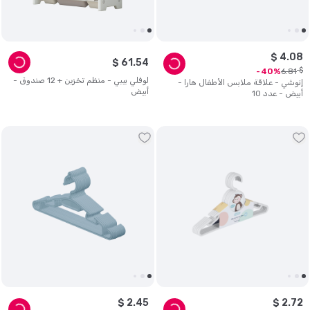
$
4
.
08
$
61
.
54
$
6
.
81
40
لوفلي بيبي - منظم تخزين + 12 صندوق -
إنوشي - علاقة ملابس الأطفال هارا -
أبيض
أبيض - عدد 10
$
2
.
45
$
2
.
72