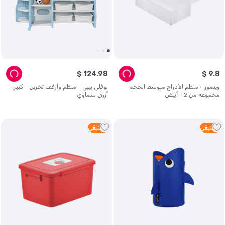
$
124
.
98
$
9
.
8
ويتمور - منظم الأدراج متوسط الحجم -
لوفلي بيبي - منظم وأرفف تخزين - كبير -
مجموعة من 2 - أبيض
أزرق سماوي
2
متبقي
2
متبقي