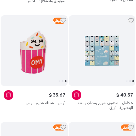
أشكال هندسية
سبايدي وأصدقاؤه - أحمر
2
متبقي
$
35
.
67
$
40
.
57
هلالفُل - صندوق تقويم رمضان باللغة
أومي - شنطة تنظيم - يامي
الإنجليزية - أزرق
2
متبقي
3
متبقي