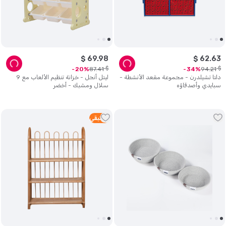
$
69
.
98
$
62
.
63
$
$
87
.
41
94
.
21
20
34
دلتا تشيلدرن - مجموعة مقعد الأنشطة -
ليتل أنجل - خزانة تنظيم الألعاب مع 9
سبايدي وأصدقاؤه
سلال ومشبك - أخضر
1
متبقي