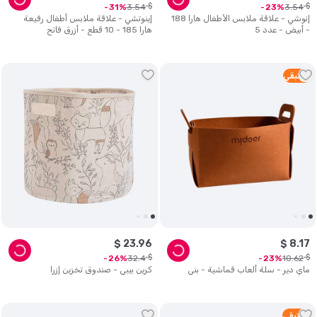
$
$
3
.
54
3
.
54
31
23
إنوشي - علاقة ملابس الأطفال هارا 188
إينوتشي - علاقة ملابس أطفال رفيعة
- أبيض - عدد 5
هارا 185 - 10 قطع - أزرق فاتح
1
متبقي
$
23
.
96
$
8
.
17
$
$
32
.
4
10
.
62
26
23
ماي دير - سلة ألعاب قماشية - بني
كرين بيبي - صندوق تخزين إزرا
5
متبقي