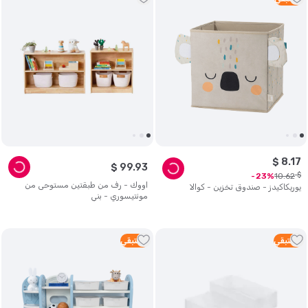
$
8
.
17
$
99
.
93
$
10
.
62
23
اووك - رف من طبقتين مستوحى من
يوريكاكيدز - صندوق تخزين - كوالا
مونتيسوري - بني
2
متبقي
2
متبقي