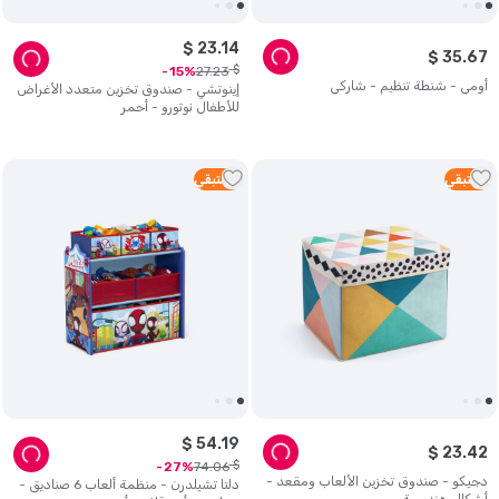
$
23
.
14
$
35
.
67
$
27
.
23
15
أومي - شنطة تنظيم - شاركي
إينوتشي - صندوق تخزين متعدد الأغراض
للأطفال نوتورو - أحمر
5
متبقي
4
متبقي
$
54
.
19
$
23
.
42
$
74
.
06
27
دجيكو - صندوق تخزين الألعاب ومقعد -
دلتا تشيلدرن - منظمة ألعاب 6 صناديق -