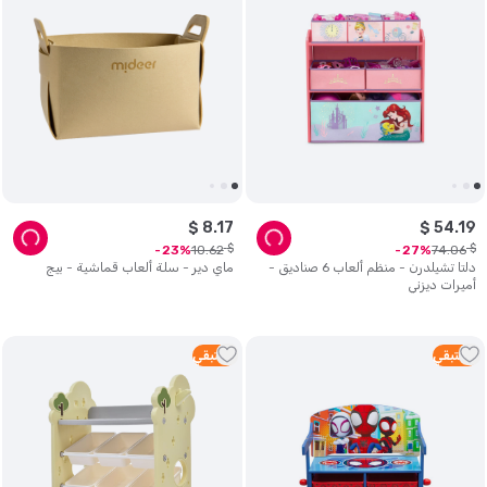
$
8
.
17
$
54
.
19
$
$
10
.
62
74
.
06
23
27
دلتا تشيلدرن - منظم ألعاب 6 صناديق -
ماي دير - سلة ألعاب قماشية - بيج
أميرات ديزني
2
متبقي
1
متبقي